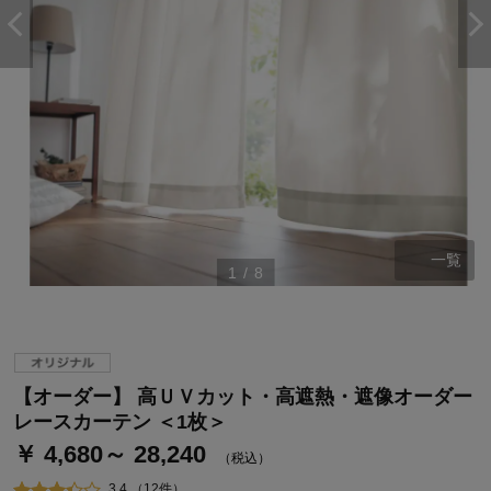
一覧
1
/
8
ステージが上がれば送料無料・返品引取無料！
さらにポイント還元最大16倍！
ベルメゾンご優待サービスについて
【オーダー】 高ＵＶカット・高遮熱・遮像オーダー
ベルメゾン・ポイントについて
レースカーテン ＜1枚＞
￥ 4,680～ 28,240
通常商品送料無料 返品引取無料（JCBのみ）
（税込）
即時入会なら更に500円OFFクーポンプレゼント
3.4 （12件）