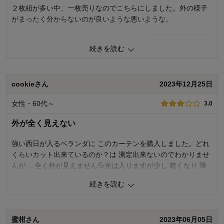
２枚組が多い中、一枚売りなのでこちらにしました。外の様子
がまったく分からないのが良いような悪いような。
0
人が参考になりました
参考になった
続きを読む
価格
4.0
機能
5.0
使用感・使いやすさ
4.0
cookieさん
2023年12月25日
デザイン・色
5.0
女性・60代～
3.0
購入商品：
幅101~150×丈40~150(1枚
使用場所：
その他
外が全く見えない
購入のきっかけ：
買い替え、ネットで見つけて
商品を使う人：
自分
強い西日が入るベランダに このカーテンを購入しました。どれ
くらいカット出来ているのか？は 測定出来ないのでわかりませ
んが …全く外が見えません💦光は入りますが少し 暗くなり 障
子を張っている感じになります。ベランダから見える 外の景色
続きを読む
がお気に入りなので、その点失敗でした！高価格のせいか 質が
とても良く 白が美しくエレガントで綺麗。 その点は良かったで
す。 考えたあげく…以前のレースカーテンを１枚だけ 真ん中に
蜜柑さん
2023年06月05日
残し 少し外が見えるようにし…その両サイドに購入した白のカ