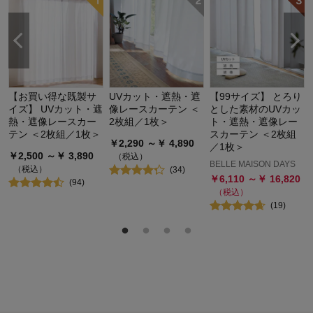
遮
【お買い得な既製サ
UVカット・遮熱・遮
【99サイズ】 とろり
イズ】 UVカット・遮
像レースカーテン ＜
とした素材のUVカッ
熱・遮像レースカー
2枚組／1枚＞
ト・遮熱・遮像レー
テン ＜2枚組／1枚＞
スカーテン ＜2枚組
￥
2,290
～￥
4,890
／1枚＞
￥
2,500
～￥
3,890
（税込）
BELLE MAISON DAYS
（税込）
(
34
)
￥
6,110
～￥
16,820
(
94
)
（税込）
(
19
)