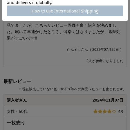
5.0
1.0
1枚ずつ買う必要があります
昨年までは簾で西日を凌いでましたが、今年は特に暑く、遮熱
ができるレースカーテンを探していました。ネットでいろいろ
通常カーテンを買う時同様に1組2枚かと思い購入しましたが、1
見てましたが、こちらがレビュー評価も良く購入を決めまし
枚だけでした。問い合わせたところ返品交換もできず、オーダ
た。届いて早速かけたところ、薄暗くはなりましたが、遮熱効
ーに時間がかかるため待つこともできず使用できずに終わりま
果がすごいです‼️
した。購入される方はご注意ください。
かんすけさん（ 2022年07月25日 ）
さん（ 2019年05月20日 ）
3人が参考になりました
12人が参考になりました
最新レビュー
※
現在販売していない色・サイズ等への商品レビューも含まれます。
購入者さん
2024年11月07日
女性・50代
4.0
一枚売り