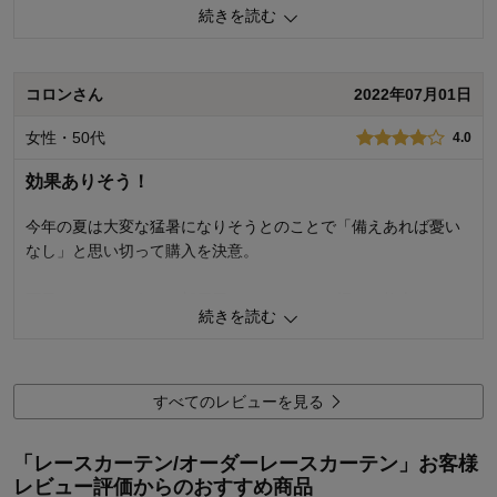
果がすごいです‼️
ました。
続きを読む
3
人が参考になりました
参考になった
商品のご購入、ならびにレビューへのご投稿ありがとうございます。
お届け商品の縫製仕様に不備があったとのこと、誠に申し訳ございま
コロンさん
2022年07月01日
価格
4.0
せん。 商品は生産後、弊社品質基準に基づき検品のうえ出荷をしてお
機能
5.0
りますが、再発防止に向けて生産工場と品質の向上に努めるととも
女性・50代
4.0
デザイン・色
3.0
に、検品時の品質チェックを今一度徹底いたします。 また、不良品を
お届けしてしまった場合、商品到着後6ヵ月間は返品・交換をお受けい
効果ありそう！
購入商品：
幅101~150×丈40~150(1枚
たします。返品、交換の際はお手数ですが、弊社コールセンターまで
使用場所：
ダイニング
お問い合わせください。 今後もお客様により満足度の高い商品をお届
使用感・使いやすさ：
今年の夏は大変な猛暑になりそうとのことで「備えあれば憂い
購入のきっかけ：
ネットで見つけて
けできるよう努力をしてまいります。貴重なご意見ありがとうござい
なし」と思い切って購入を決意。
商品を使う人：
自分
ました。
西日がバッチリあたる部屋用に１３０センチ幅で一枚売りのも
千趣会 担当者
続きを読む
のを探していました。
マンション通路側なので写像は必須、UVは一年ほどで効果がな
3
人が参考になりました
参考になった
くなっても
遮熱効果だけは高いものが欲しかったので条件ピッタリです。
すべてのレビューを見る
価格
3.0
機能
3.0
このレースカーテンに合いそうなカーテンといっしょに
使用感・使いやすさ
4.0
「レースカーテン/オーダーレースカーテン」お客様
高めなオーダー販売を早めに割引価格で買えたのでラッキーで
デザイン・色
4.0
レビュー評価からのおすすめ商品
した。