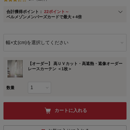
ベルメゾン メンバーズカードについて
合計獲得ポイント：
22ポイント～
※
メンバーズカードの加算ポイントはステージ倍率適用前の基本ポイント
ベルメゾンメンバーズカードで最大＋4倍
に対して適用されます。
幅×丈(cm)を選択してください
【オーダー】 高ＵＶカット・高遮熱・遮像オーダー
レースカーテン ＜1枚＞
数量
カートに入れる