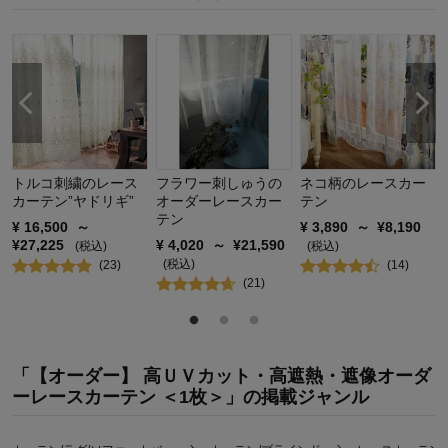
購入商品：
幅101~150×丈40~150(1枚
バイヤーさんありがとうございます！
使用場所：
リビング、寝室
購入のきっかけ：
買い替え、カタログで見て
2
人が参考になりました
参考になった
商品を使う人：
自分、その他
価格
4.0
機能
5.0
使用感・使いやすさ
5.0
デザイン・色
4.0
トルコ刺繍のレース
フラワー刺しゅうの
ネコ柄のレースカー
カーテン”ヤドリギ”
オーダーレースカー
テン
購入商品：
幅101~150×丈151~200(1枚
テン
使用場所：
寝室
¥
16,500
～
¥
3,890
～
¥
8,190
購入のきっかけ：
ネットで見つけて
¥
27,225
¥
4,020
～
¥
21,590
(税込)
(税込)
商品を使う人：
自分、配偶者
(税込)
(
23
)
(
14
)
(
21
)
「【オーダー】 高ＵＶカット・高遮熱・遮像オーダ
ーレースカーテン ＜1枚＞」の掲載ジャンル