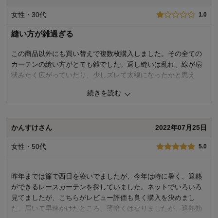
ーテンを下げ 西日が強くなる午後はシッカリ閉められる様にし
女性・30代
1.0
ました。更に 内側のリネンカーテンと 合わせると 予想外に エ
レガントな雰囲気となり 結果オーライでした(笑) 返品が出来な
縫い方が雑過ぎる
い商品でもあるので、外が全く見えなくなり部屋が少し暗くな
る事を 事前に確認した方が良いです。
この商品以外にも買い替えで複数枚購入しました。その全ての
カーテンの縫い方がとても雑でした。返し縫いは乱れ、線が扇
5
人が参考になりました
参考になった
状みたく広がっていたり、少しズレて太線になったかと思え
ば、糸も絡んでモジャモジャっとなっていたり、そもそも縫え
続きを読む
価格
2.0
てなくて、糸がただ生地の上をだらっと残されてるだけだった
機能
4.0
り。さらには、どんだけ糸残してるんだよってくらいに、縫い
使用感・使いやすさ
5.0
終わりの糸がべろんっとそのまま残ってたり。こんな雑な縫い
デザイン・色
5.0
かんすけさん
2022年07月25日
方されてるカーテンを買ったのは初めてです。デザイン、性能
以前の問題です。セミオーダーということで、既製品より時間
購入商品：
幅101~150×丈201~250(1枚
女性・50代
5.0
使用場所：
リビング
とお金をかけたのに、その結果がこれかと思うと残念で仕方あ
購入のきっかけ：
カタログで見て
りません。どのカーテン買ってもこんな処理をされるのであれ
商品を使う人：
自分
ば、製品が良いとしても、また買おうとは思いません。カーテ
昨年までは簾で西日を凌いでましたが、今年は特に暑く、遮熱
ンのみの評価だと、思っていたより透け感がなく、もう少し外
ができるレースカーテンを探していました。ネットでいろいろ
が見えると良いかな、と思いました。生地がとても白く明るい
見てましたが、こちらがレビュー評価も良く購入を決めまし
ので、部屋の中は明るくなりました。製品自体は評価します
た。届いて早速かけたところ、薄暗くはなりましたが、遮熱効
が、届いたときの自分の気持から、総合は☆1とさせていただき