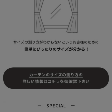
【年中快適に 遮熱・保温効果】
~夏は遮熱、冬は断熱保温効果。冷暖房効率もアップし、節電し省
エネ、室内を快適に~
夏の直射日光熱をカットし、室温の上昇を抑えます
冬は保温、冬の外の冷気をカットし、室温の低下を防ぎます
▼ご注文方法
【STEP１】
・「カラー」と「サイズ」を選ぶ。
※「サイズ」はご希望サイズが含まれる範囲をお選びください。
【STEP２】
・「カートに入れる」のボタンを押し、ショッピングカート内の
「サービスを設定」を押す。
【STEP３】
・幅と丈のサイズ（ｃｍ）とフックタイプ（ＡフックまたはＢフッ
ク）を入力し、「設定する」を押す。