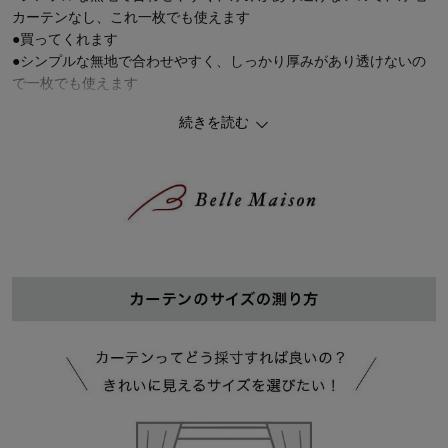
カーテンなし、これ一枚でも使えます
●買ってくれます
●シンプルな無地で合わせやすく、しっかり厚みがあり透けないの
で一枚でも使えます
続きを読む
【昼間も夜も、外から見えにくい 遮像効果】
~光を通しながら、プライバシーを守る~
外からの光を程よく通しながらも、外が明るい昼間も、部屋の中が
明るい夜も外から見えにくい効果
お部屋を外から見えない、カーテン生地が透けないようにしたいと
いう声にお応えした機能です
※見え方は商品や室内外の光の環境によって変わります
【家の中でも UVカット】
~素肌だけでなく、家具や床も強い紫外線の日焼けから守ります~
家の中にいても、窓を通して紫外線を浴びています
特に家では肌も無防備なことも多いので、UVカット機能つきのカ
ーテンがオススメ！
UVカット率も要チェック！