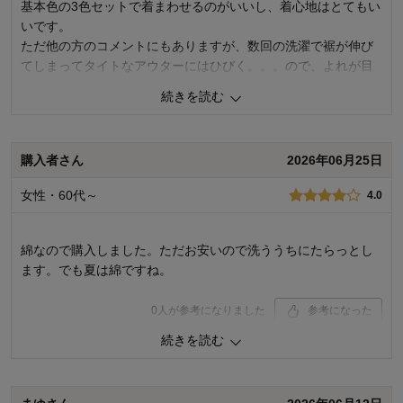
基本色の3色セットで着まわせるのがいいし、着心地はとてもい
いです。
ただ他の方のコメントにもありますが、数回の洗濯で裾が伸び
てしまってタイトなアウターにはひびく。。。ので、よれが目
立たないボトムに合わせてます。
続きを読む
0
人が参考になりました
参考になった
購入者さん
2026年06月25日
品質
4.0
着心地･はき心地
5.0
女性・60代～
4.0
購入商品：
３色セット（ブラック・杢グレー・ホワ
イト）, M
お気に入りポイント：
着心地
綿なので購入しました。ただお安いので洗ううちにたらっとし
サイズ：
ちょうどよい
ます。でも夏は綿ですね。
0
人が参考になりました
参考になった
続きを読む
品質
5.0
着心地･はき心地
5.0
購入商品：
３色セット（ブラック・杢グレー・ホワ