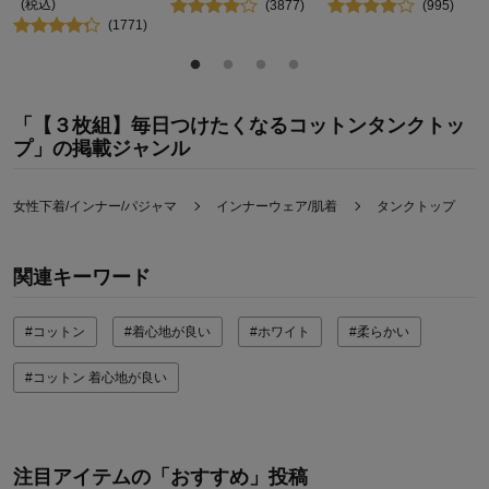
(税込)
(
3877
)
(
995
)
(
1771
)
「【３枚組】毎日つけたくなるコットンタンクトッ
プ」の掲載ジャンル
女性下着/インナー/パジャマ
インナーウェア/肌着
タンクトップ
関連キーワード
#コットン
#着心地が良い
#ホワイト
#柔らかい
#コットン 着心地が良い
注目アイテムの「おすすめ」投稿