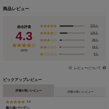
商品レビュー
220人
総合評価
4.3
126人
38人
16人
(409)
9人
レビューについて
ピックアップレビュー
評価が高いレビュー
評価が低いレビュー
5.0
1.0
着心地バツグン
悪くはないけど