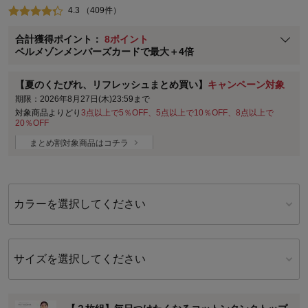
4.3 （409件）
ベルメゾン メンバーズカードについて
合計獲得ポイント：
8ポイント
※
メンバーズカードの加算ポイントはステージ倍率適用前の基本ポイント
ベルメゾンメンバーズカードで最大＋4倍
に対して適用されます。
【夏のくたびれ、リフレッシュまとめ買い】
キャンペーン対象
期限：2026年8月27日(木)23:59まで
対象商品よりどり
3点以上で5％OFF、5点以上で10％OFF、8点以上で
20％OFF
まとめ割対象商品はコチラ
カラーを選択してください
サイズを選択してください