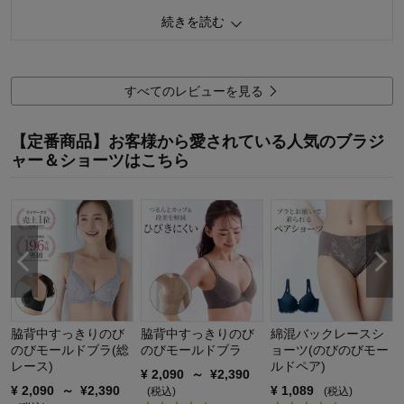
0
人が参考になりました
参考になった
続きを読む
品質
5.0
着心地･はき心地
5.0
すべてのレビューを見る
購入商品：
３枚セット（ブラック２枚・杢グレー１
枚）, L
お気に入りポイント：
サイズ、着心地、素材・品質
【定番商品】お客様から愛されている人気のブラジ
サイズ：
ちょうどよい
ャー＆ショーツはこちら
脇背中すっきりのび
脇背中すっきりのび
綿混バックレースシ
のびモールドブラ(総
のびモールドブラ
ョーツ(のびのびモー
レース)
ルドペア)
¥
2,090
～
¥
2,390
¥
2,090
～
¥
2,390
¥
1,089
(税込)
(税込)