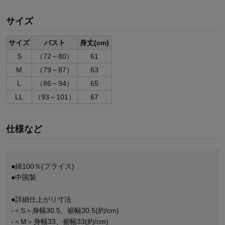
サイズ
サイズ
バスト
身丈(cm)
S
（72～80）
61
M
（79～87）
63
L
（86～94）
65
LL
（93～101）
67
仕様など
●綿100％(フライス)
●中国製
●詳細仕上がり寸法
-＜S＞身幅30.5、裾幅30.5(約/cm)
-＜M＞身幅33、裾幅33(約/cm)