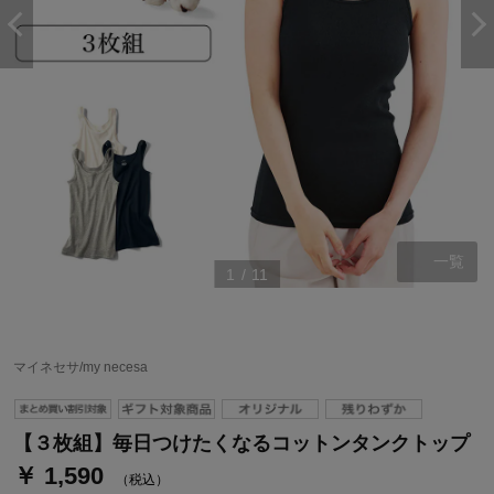
一覧
1
/
11
ステージが上がれば送料無料・返品引取無料！
さらにポイント還元最大16倍！
マイネセサ/my necesa
ベルメゾンご優待サービスについて
ベルメゾン・ポイントについて
【３枚組】毎日つけたくなるコットンタンクトップ
￥ 1,590
通常商品送料無料 返品引取無料（JCBのみ）
（税込）
即時入会なら更に500円OFFクーポンプレゼント