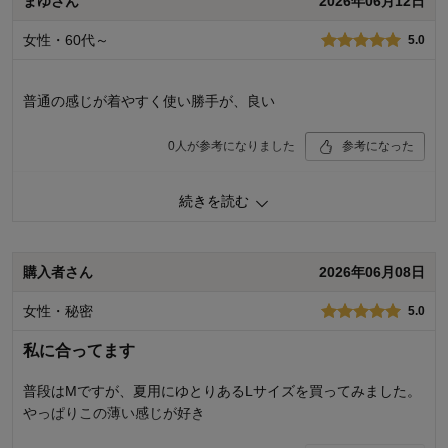
まゆさん
2026年06月12日
イト）, M
お気に入りポイント：
素材・品質
女性・60代～
5.0
サイズ：
ちょうどよい
普通の感じが着やすく使い勝手が、良い
0
人が参考になりました
参考になった
品質
5.0
続きを読む
着心地･はき心地
5.0
購入商品：
３色セット（ブラック・杢グレー・ホワ
イト）, M
購入者さん
2026年06月08日
お気に入りポイント：
サイズ、通気性、着心地、素材・品質
サイズ：
ちょうどよい
女性・秘密
5.0
私に合ってます
普段はMですが、夏用にゆとりあるLサイズを買ってみました。
やっぱりこの薄い感じが好き