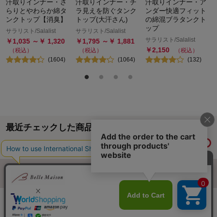
汗取りインナー・さ
汗取りインナー・チ
汗取りインナー・ア
らりとやわらか綿タ
ラ見えを防ぐタンク
ンダー快適フィット
ンクトップ【消臭】
トップ(大汗さん)
の綿混ブラタンクト
ップ
サラリスト/Salalist
サラリスト/Salalist
サラリスト/Salalist
￥
1,035
～￥
1,320
￥
1,795
～￥
1,881
￥
2,150
（税込）
（税込）
（税込）
(
1604
)
(
1064
)
(
132
)
最近チェックした商品
履歴情報を残す
ページトップへ
ご利用ガイド・お知らせ
ご利用規約