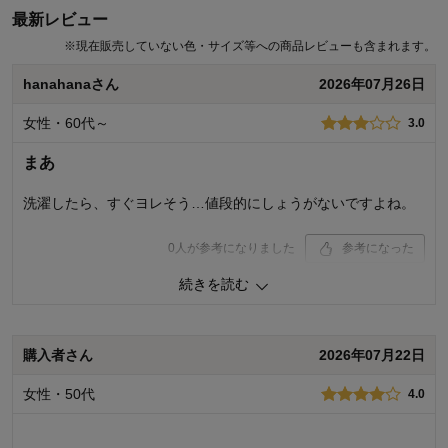
最新レビュー
※
現在販売していない色・サイズ等への商品レビューも含まれます。
hanahanaさん
2026年07月26日
女性・60代～
3.0
まあ
洗濯したら、すぐヨレそう…値段的にしょうがないですよね。
0
人が参考になりました
参考になった
続きを読む
品質
3.0
着心地･はき心地
3.0
購入商品：
３色セット（ブラック・杢グレー・ホワ
購入者さん
2026年07月22日
イト）, L
サイズ：
ちょうどよい
女性・50代
4.0