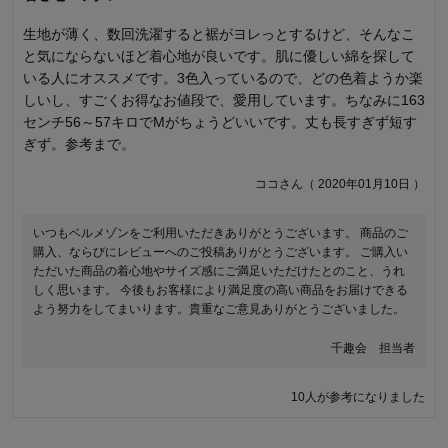
生地が薄く、数回洗濯すると裾がヨレっとするけど、そんなこ
どなたかも書かれていましたが裾の部分の伸縮がなく、着てし
と気にならないほど着心地が良いです。肌に優しい綿を探して
まえばわからないけど、脱ぎ着する時やトイレで上げ下げする
いる人にオススメです。3色入っているので、どの色着ようか楽
時につぱった感が地味にストレスになります。 下着系でこんな
しいし、すごくお得なお値段で、愛用しています。ちなみに163
作りはどんなもんかと…私には気になって無理でした。 お値段
センチ56～57キロでMがちょうどいいです。丈も長すぎず短す
も安くて生地の肌触りも良かっただけに残念な商品でした。
ぎず。参考まで。
さん（ 2020年03月13日 ）
ココさん（ 2020年01月10日 ）
16人が参考になりました
いつもベルメゾンをご利用いただきありがとうございます。 商品のご
購入、ならびにレビューへのご投稿ありがとうございます。 ご購入い
ただいた商品の着心地やサイズ感にご満足いただけたとのこと、うれ
しく思います。 今後もお客様により満足度の高い商品をお届けできる
よう努力をしてまいります。貴重なご意見ありがとうございました。
千趣会 担当者
10人が参考になりました