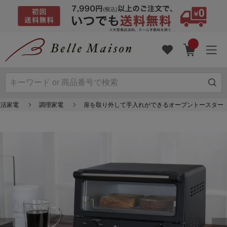
生活家電
調理家電
扉を取り外して手入れができるオーブントースター