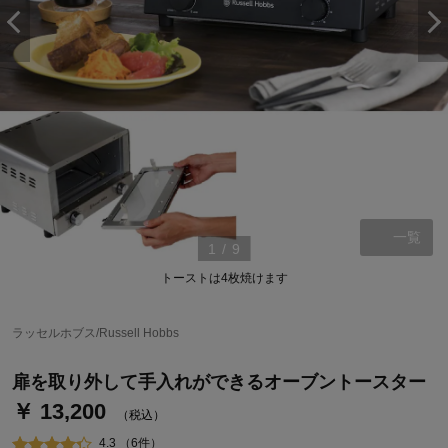
一覧
1
/
9
トーストは4枚焼けます
ステージが上がれば送料無料・返品引取無料！
さらにポイント還元最大16倍！
ラッセルホブス/Russell Hobbs
ベルメゾンご優待サービスについて
ベルメゾン・ポイントについて
扉を取り外して手入れができるオーブントースター
￥ 13,200
通常商品送料無料 返品引取無料（JCBのみ）
（税込）
即時入会なら更に500円OFFクーポンプレゼント
4.3 （6件）