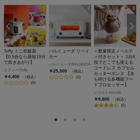
Toffy ミニ炊飯器
バルミューダ リベイ
＜数量限定ノベルテ
【0.5合なら最短19分
カー
ィ付きセット＞ 1台8
で炊きあがり】
役でどこでも使える
バルミューダ/BALMUDA
コードレス カプセル
トフィー/Toffy
￥
25,300
（税込）
カッターボンヌ 【氷
￥
4,400
（税込）
(
0
)
も砕ける多機能フー
(
0
)
ドプロセッサー】
レコルト/recolte
￥
9,900
（税込）
(
5
)