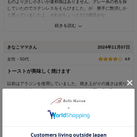
ものより少し小さいが違和感はありません。グレー系の色を探
していたのでステンレスをえらびました。が 勝手に艶消しか
と思っていましたよ…それがちょっとだけ残念かな
続きを読む
2
人が参考になりました
参考になった
価格
4.0
きなこママさん
2024年11月07日
機能
5.0
使用感・使いやすさ
4.0
女性・50代
4.0
デザイン・色
4.0
トーストが美味しく焼けます
購入商品：
ステンレス
使用場所：
キッチン
購入のきっかけ：
買い替え
以前はアラジンを使用していました、焼き上がりの速さは劣り
ますが、美味しく感じるのはこちらです。全面の扉が取れるの
が魅力です。店舗で確認してから千趣会さんで注文しました。
続きを読む
0
人が参考になりました
参考になった
価格
4.0
みんみんさん
2024年04月11日
機能
4.0
使用感・使いやすさ
5.0