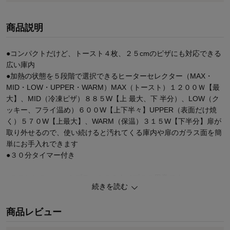
商品説明
●コンパクトだけど、トースト４枚、２５cmのピザにも対応できる
広い庫内
●加熱の状態を５段階で選択できるヒーターセレクター（MAX・
MID・LOW・UPPER・WARM）MAX（トースト）１２００Ｗ【最
大】、MID（冷凍ピザ）８８５W【上 最大、下 半分）、LOW（ク
ッキー、フライ温め）６００W【上下半々】UPPER（表面だけ焼
く）５７０W【上最大】、WARM（保温）３１５W【下半分】扉が
取り外せるので、使い続けると汚れてくる庫内や扉のガラス面を簡
単にお手入れできます
●３０分タイマー付き
●ステンレス・マットブラックの２タイプのご用意です
続きを読む
商品レビュー