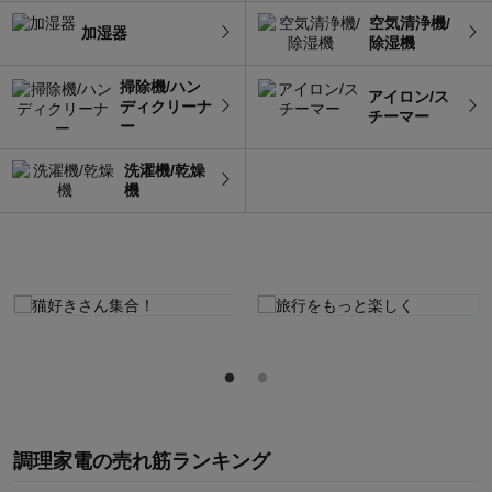
空気清浄機/
加湿器
除湿機
掃除機/ハン
アイロン/ス
ディクリーナ
チーマー
ー
洗濯機/乾燥
機
調理家電
の
売れ筋ランキング