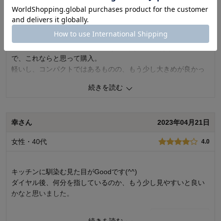
女性・50代
デザイン・色
4.0
5.0
購入商品：
マットブラック
まぁまぁかなぁ。
使用場所：
キッチン
購入のきっかけ：
買い替え
以前に使用していたものが、古く、予熱の機能も無かったの
商品を使う人：
自分、配偶者、子供
で、これならと思って購入。
軽いし、コンパクトではあるものの、もう少し大きめが良かっ
たかなぁって感じです。
続きを読む
でも、ハンドリングはし易いかな。熱の設定も楽です。
0
人が参考になりました
参考になった
幸さん
2023年04月21日
価格
3.0
女性・40代
4.0
機能
3.0
使用感・使いやすさ
4.0
デザイン・色
4.0
キッチンに馴染む見た目がGoodです(^^)
購入商品：
マットブラック
ダイヤル後、何分を指しているのか、もう少し見やすいと良い
使用場所：
キッチン
かなと思いました。
購入のきっかけ：
買い替え
商品を使う人：
自分、両親、子供
0
人が参考になりました
参考になった