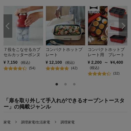
７役をこなせるカプ
コンパクトホットプ
コンパクトホットプ
セルカッターボンヌ
レート
レート用 プレート
¥
7,150
¥
12,100
¥
2,200
～
¥
4,400
(税込)
(税込)
(税込)
(
54
)
(
42
)
(
32
)
「扉を取り外して手入れができるオーブントースタ
ー」の掲載ジャンル
家電
調理家電/生活家電
調理家電