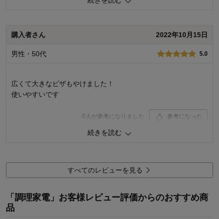
続きを読む
価格
5.0
機能
4.0
購入者さん
2022年10月15日
使用感・使いやすさ
4.0
デザイン・色
5.0
男性・50代
5.0
購入商品：
マットブラック
使用場所：
キッチン
購入のきっかけ：
買い替え
広くて大きなピザもやけました！
商品を使う人：
自分
使いやすいです
0
人が参考になりました
参考になった
続きを読む
価格
5.0
機能
5.0
使用感・使いやすさ
5.0
デザイン・色
5.0
すべてのレビューを見る
購入商品：
マットブラック
使用場所：
キッチン
「調理家電」お客様レビュー評価からのおすすめ商
購入のきっかけ：
買い替え
品
商品を使う人：
自分、配偶者、子供