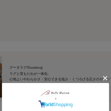
グータラグ/Guutarug
ラグと背もたれが一体化。
心地よいやわらかさ・安心できる低さ・くつろげる広さのローソ