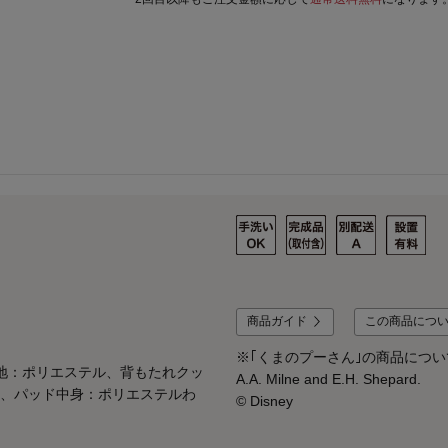
商品ガイド
この商品につ
※｢くまのプーさん｣の商品については、© Dis
地：ポリエステル、背もたれクッ
A.A. Milne and E.H. Shepard.
、パッド中身：ポリエステルわ
© Disney