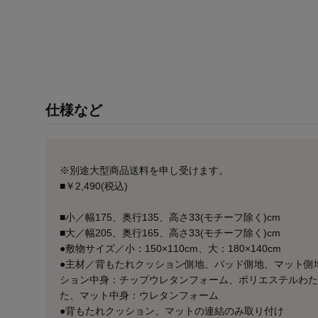
仕様など
※別途大型商品送料を申し受けます。
■￥2,490(税込)
■小／幅175、奥行135、高さ33(モチーフ除く)cm
■大／幅205、奥行165、高さ33(モチーフ除く)cm
●敷物サイズ／小：150×110cm、大：180×140cm
●主材／背もたれクッション側地、パッド側地、マット側
ション中身：チップウレタンフォーム、ポリエステルわた
た、マット中身：ウレタンフォーム
●背もたれクッション、マットの連結のみ取り付け