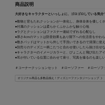
商品説明
大好きなキャラクターといっしょに、ゴロゴロしている気分
●敷物と背もたれクッションが一体化し、身体全体を優しく
●付属のクッションは柔らかくふかふかな触り心地
●ラグとクッションはファスナー連結でずれる心配なし
●厚さ4cmのマットは防音効果もあり階下への生活音をやわ
●敷きパッドはマットから外して手洗いできるので清潔に使
●別売りのディズニー柄こたつと合わせ使いしたら抜け出せ
●キャラクターのイメージカラーと、ぴょこんと飛び出たア
●耳が付いている位置に合わせて座り、写真を撮るのも楽し
＃コーナークッションセット ＃ローソファー ＃ローソフ
オリジナル商品も多数品揃え！ディズニーファンタジーショップ