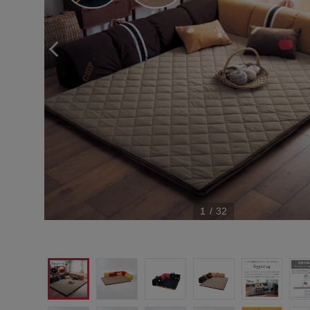
1
/
32