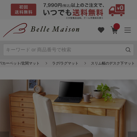
グ/カーペット/玄関マット
ラグ/ラグマット
スリム幅のデスク下マット