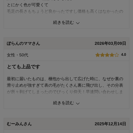
商品を使う人：
子供
とにかく色が可愛くて
毛足の長さもちょうど良かったですし価格も高くはなかったの
で
続きを読む
ほんとに嬉しく思っています
娘も一目見て気に入った様子で
ぽらんのママさん
2026年03月09日
ずっと探していたマットとやっと出会えた感じで大切に使って
いこうと思っています
女性・50代
4.0
0
人が参考になりました
参考になった
とても上品です
価格
5.0
最初に届いたものは、梱包から出して広げた時に、なぜか裏の
機能
5.0
滑り止めが強すぎて表の毛がたくさん裏に飛び出し、その分表
使用感・使いやすさ
5.0
が所々剥げてしまったのでびっくり仰天！早速問い合わせしま
デザイン・色
5.0
すと、メーカーへ問い合わせて下さり、その原因と思われるこ
続きを読む
とについて詳細な報告がありました。そして同時にネットで販
購入商品：
グリーン
使用場所：
子供部屋
売されていた同商品はいったん差し止めとなったようです。
購入のきっかけ：
買い替え、ネットで見つけて
商品を使う人：
子供
むーみんさん
2025年12月14日
娘が部屋の模様替えで、いろんなものをグレーで買い揃えてお
り、かなり譲れないほど気に入っていた商品だったので、交換