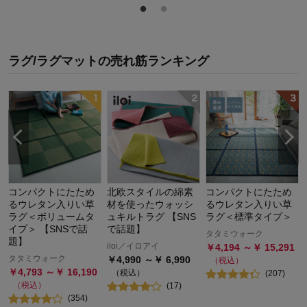
ラグ/ラグマット
の
売れ筋ランキング
コンパクトにたため
北欧スタイルの綿素
コンパクトにたため
るウレタン入りい草
材を使ったウォッシ
るウレタン入りい草
ラグ＜ボリュームタ
ュキルトラグ 【SNS
ラグ＜標準タイプ＞
イプ＞ 【SNSで話
で話題】
タタミウォーク
題】
iloi／イロアイ
￥
4,194
～￥
15,291
タタミウォーク
￥
4,990
～￥
6,990
（税込）
￥
4,793
～￥
16,190
（税込）
(
207
)
（税込）
(
17
)
(
354
)