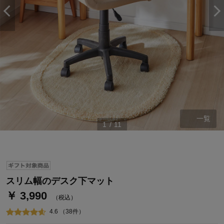
一覧
1
/
11
ステージが上がれば送料無料・返品引取無料！
さらにポイント還元最大16倍！
ベルメゾンご優待サービスについて
ベルメゾン・ポイントについて
スリム幅のデスク下マット
￥ 3,990
通常商品送料無料 返品引取無料（JCBのみ）
（税込）
即時入会なら更に500円OFFクーポンプレゼント
4.6 （38件）
ベルメゾン メンバーズカードについて