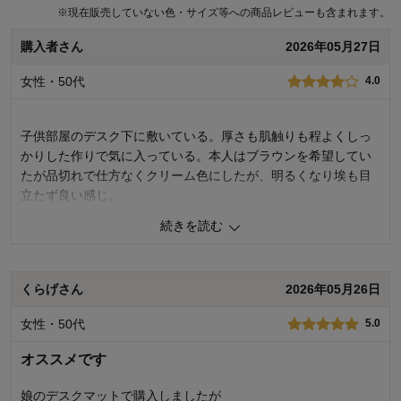
※
現在販売していない色・サイズ等への商品レビューも含まれます。
購入者さん
2026年05月27日
女性・50代
4.0
子供部屋のデスク下に敷いている。厚さも肌触りも程よくしっ
かりした作りで気に入っている。本人はブラウンを希望してい
たが品切れで仕方なくクリーム色にしたが、明るくなり埃も目
立たず良い感じ。
続きを読む
0
人が参考になりました
参考になった
価格
3.0
くらげさん
2026年05月26日
機能
4.0
使用感・使いやすさ
5.0
女性・50代
5.0
デザイン・色
3.0
オススメです
購入商品：
クリーム
使用場所：
子供部屋
購入のきっかけ：
買い足し
娘のデスクマットで購入しましたが