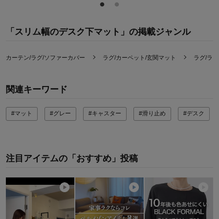
「スリム幅のデスク下マット」の掲載ジャンル
カーテン/ラグ/ソファーカバー
ラグ/カーペット/玄関マット
ラグ/ラ
関連キーワード
#マット
#グレー
#キャスター
#滑り止め
#デスク
注目アイテムの「おすすめ」投稿