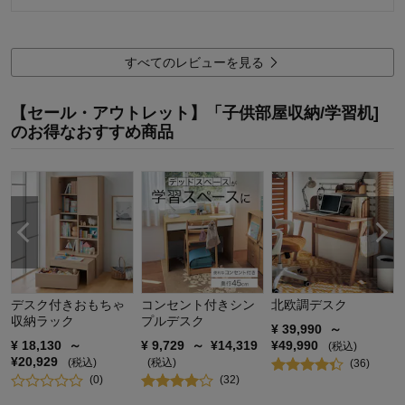
使用場所：
子供部屋
価格
3.0
価格
4.0
購入のきっかけ：
買い足し
機能
3.0
機能
4.0
商品を使う人：
子供
使用感・使いやすさ
1.0
使用感・使いやすさ
4.0
デザイン・色
すべてのレビューを見る
3.0
デザイン・色
4.0
購入商品：
グレー
購入商品：
ベージュ
使用場所：
【セール・アウトレット】「子供部屋収納/学習机]
使用場所：
リビング
購入のきっかけ：
のお得なおすすめ商品
購入のきっかけ：
買い替え
商品を使う人：
商品を使う人：
自分
デスク付きおもちゃ
コンセント付きシン
北欧調デスク
収納ラック
プルデスク
¥
39,990
～
¥
18,130
～
¥
9,729
～
¥
14,319
¥
49,990
(税込)
¥
20,929
(税込)
(税込)
(
36
)
(
0
)
(
32
)