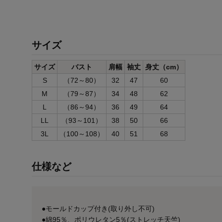
サイズ
サイズ
バスト
肩幅
袖丈
身丈（cm）
S
（72～80）
32
47
60
M
（79～87）
34
48
62
L
（86～94）
36
49
64
LL
（93～101）
38
50
66
3L
（100～108）
40
51
68
仕様など
●モールドカップ付き(取り外し不可)
●綿95％、ポリウレタン5％(ストレッチ天竺)