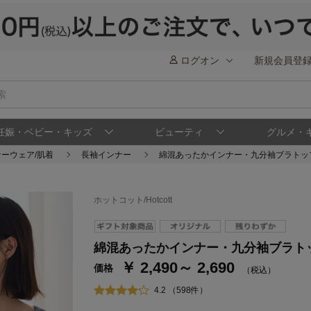
ログオン
新規会員登
妊娠・ベビー・キッズ
ビューティ
グルメ・
ーウェア/肌着
長袖インナー
綿混あったかインナー・九分袖ブラトッ
ホットコット/Hotcott
ステージが上がれば送料無料・返品引取無料
さらにポイント還元最大16倍！
綿混あったかインナー・九分袖ブラト
￥ 2,490～ 2,690
ベルメゾンご優待サービスについて
ベル
価格
（税込）
通常商品送料無料 返品引取無料（JCBのみ）
4.2 （598件）
即時入会なら更に500円OFFクーポンプレゼン