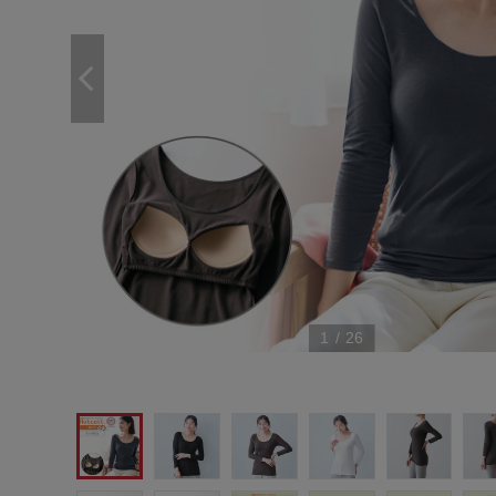
1
/
26