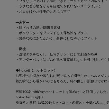
・ブラなしでそのまま着用できるモールドカップ内蔵タイプ
・ラクな着心地ながらも自然できれいなバストラインに
・お出かけやお仕事のときにも重宝
―素材―
・肌ざわりの良い綿95％素材
・ポリウレタンをブレンドして伸縮性をプラス
・薄手なのにあたたかく、身体にしなやかにフィット
―機能―
・洗濯タグをなくし、転写プリントにして刺激を軽減
・アンダーバストはゴムが肌へ直接触れない仕様で肌にやさ
◆Hotcott（ホットコット）
お客様のお悩みや暮らしに寄り添って開発した、ベルメゾン
着た瞬間から暖かいのはもちろん、綿の優しい肌触りでかゆ
医師100名の98%がホットコットを勧めたいと評価しました
※AskDoctors調べ
※資料と素材（綿100%ホットコットの布片）を提示の上、