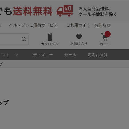
録
ベルメゾンご優待サービス
ご利用ガイド・お知らせ
お気に入り
カタログ
カート
ギフト
ディズニー
セール
定期お届け
プ
！
ップ
メゾン・ポイントについて
ト