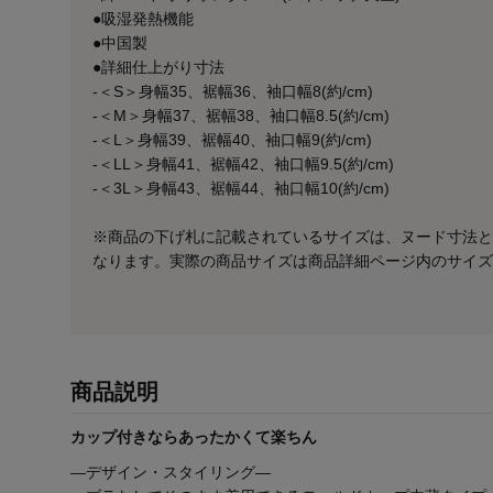
●吸湿発熱機能
●中国製
●詳細仕上がり寸法
-＜S＞身幅35、裾幅36、袖口幅8(約/cm)
-＜M＞身幅37、裾幅38、袖口幅8.5(約/cm)
-＜L＞身幅39、裾幅40、袖口幅9(約/cm)
-＜LL＞身幅41、裾幅42、袖口幅9.5(約/cm)
-＜3L＞身幅43、裾幅44、袖口幅10(約/cm)
※商品の下げ札に記載されているサイズは、ヌード寸法と
なります。実際の商品サイズは商品詳細ページ内のサイズ
商品説明
カップ付きならあったかくて楽ちん
―デザイン・スタイリング―