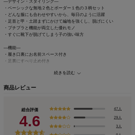
―デザイン・スタイリング―
・ベーシックな無地２色とボーダー１色の３柄セット
・どんな服にも合わせやすいから、毎日のように活躍
・足首と甲・土踏まずにかけて編地を強くし、脱げにくい
・プチプラと機能が両立した優れモノ
・すぐに靴下が脱げてしまう子の強い味方
―機能―
・履き口裏にお名前スペース付き
・足裏にすべり止め付き
続きを読む
◆mitete（ミテテ）
きがるにたのしく・まいにちのおしゃれ
商品レビュー
育ちざかり、遊びざかり！ちいさな子どもたちのかわいい今をさら
にかわいくする「ミテテ」の服。
毎日のように気軽に着られて、保育園服にもぴったり。おしゃれゴ
47人
総合評価
コロも満たしてくれる、家族みんなにうれしいアイテムが大集合。
4.6
29人
3人
0人