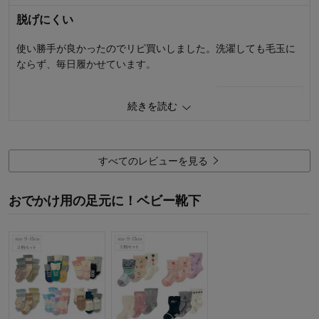
脱げにくい
使い勝手が良かったのでリピ買いしました。洗濯しても毛玉に
ならず、毎日履かせています。
0
人が参考になりました
参考になった
続きを読む
品質
4.0
デザイン
4.0
着心地･使用感
4.0
すべてのレビューを見る
購入商品：
ベージュ系セット, 9～12
お子さまの年齢：
1～3歳
おでかけ用の足元に！ベビー靴下
お子さまの性別：
男の子