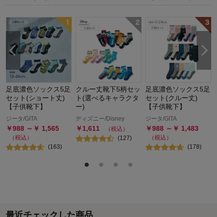
セ
足底濃色ソックス5足
クルー丈靴下5柄セッ
足底濃色ソックス5足
セット(ショート丈)
ト(選べるキャラクタ
セット(クルー丈)
【子供靴下】
ー)
【子供靴下】
ジータ/GITA
ディズニー/Disney
ジータ/GITA
￥
988
～￥
1,565
￥
1,611
￥
988
～￥
1,483
（税込）
（税込）
（税込）
(
127
)
(
163
)
(
178
)
最近チェックした商品