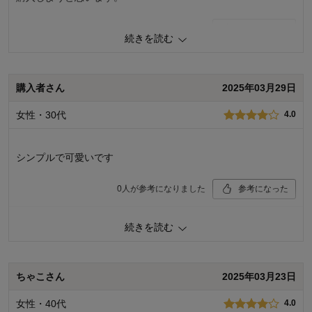
0
人が参考になりました
参考になった
続きを読む
品質
5.0
デザイン
5.0
着心地･使用感
5.0
購入者さん
2025年03月29日
購入商品：
ベージュ系セット, 12～15
女性・30代
4.0
お子さまの年齢：
1～3歳
お子さまの性別：
男の子
シンプルで可愛いです
0
人が参考になりました
参考になった
続きを読む
購入商品：
ピンク系セット, 12～15
品質：
デザイン：
お子さまの年齢：
1～3歳
ちゃこさん
2025年03月23日
お子さまの性別：
女の子
着心地･使用感：
女性・40代
4.0