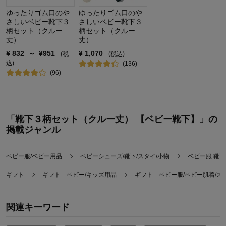
ゆったりゴム口のや
ゆったりゴム口のや
さしいベビー靴下３
さしいベビー靴下３
柄セット（クルー
柄セット（クルー
丈）
丈）
¥
832
～
¥
951
¥
1,070
(税
(税込)
込)
(
136
)
(
96
)
「靴下３柄セット（クルー丈） 【ベビー靴下】」の
掲載ジャンル
ベビー服/ベビー用品
ベビーシューズ/靴下/スタイ/小物
ベビー服 靴
ギフト
ギフト ベビー/キッズ用品
ギフト ベビー服/ベビー肌着/ス
関連キーワード