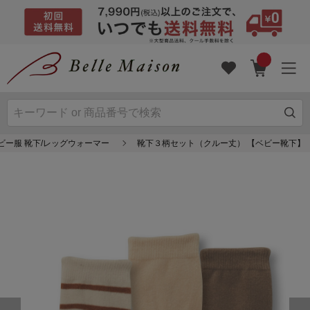
ビー服 靴下/レッグウォーマー
靴下３柄セット（クルー丈） 【ベビー靴下】