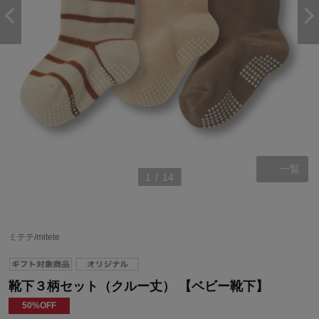
一覧
1
/
14
ミテテ/mitete
靴下３柄セット（クルー丈） 【ベビー靴下】
50%OFF