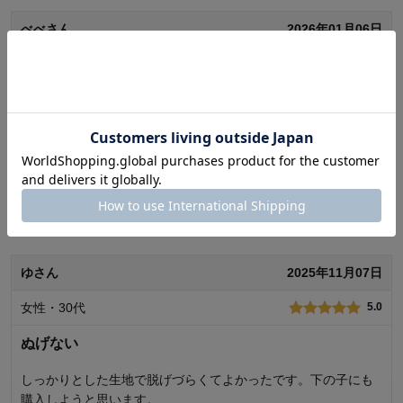
デザイン
4.0
べべさん
2026年01月06日
着心地･使用感
5.0
購入商品：
ピンク系セット, 9～12
女性・30代
5.0
お子さまの年齢：
0～3ヶ月
お子さまの性別：
女の子
かわいい
生後3ヶ月になる娘用に買いました！
安いし可愛いです♫
滑り止めもついています。
続きを読む
0
人が参考になりました
参考になった
品質
5.0
ゆさん
2025年11月07日
デザイン
5.0
着心地･使用感
5.0
女性・30代
5.0
購入商品：
ベージュ系セット, 7～9
お子さまの年齢：
0～3ヶ月
ぬげない
お子さまの性別：
女の子
しっかりとした生地で脱げづらくてよかったです。下の子にも
購入しようと思います。