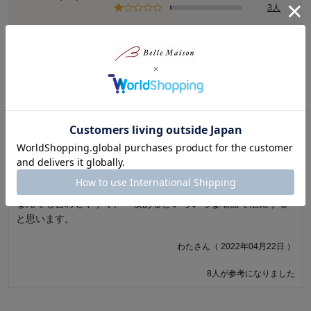
3人
レビューについて
ピックアップレビュー
評価が高いレビュー
評価が低いレビュー
5.0
1.0
一枚あると良いです
残念です
赤色も、派手すぎず上品です。下にブラウスやカットソーなど
着用し始めてから3週間位しか経ってないのですが、前面の首元
なんでも合わせやすく、一枚あるといろいろな場面で活躍する
辺りの縫製部分が裂けてしまいました。（2枚購入したうちの1
と思います。
枚）この冬の間着用するつもりでしたが、とても残念です。 今
回の事が余りに残念だったので、ベルメゾンさんを長年利用さ
わたさん（ 2022年04月22日 ）
せて頂いていますが、もう利用するのをやめようかと考えてい
ます。
8人が参考になりました
ウメコさん（ 2019年12月18日 ）