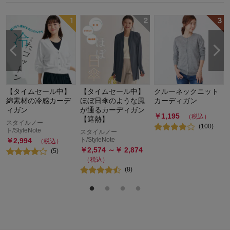
デ
【タイムセール中】
【タイムセール中】
クルーネックニット
綿素材の冷感カーデ
ほぼ日傘のような風
カーディガン
ィガン
が通るカーディガン
￥
1,195
（税込）
【遮熱】
スタイルノー
(
100
)
ト/StyleNote
スタイルノー
ト/StyleNote
￥
2,994
（税込）
￥
2,574
～￥
2,874
(
5
)
（税込）
(
8
)