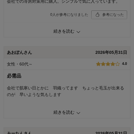
会社での冷房対策用に購入。シンプルで気に入っています。
身長（cm）：
156～160
サイズ：
ちょうど良い
0
人が参考になりました
参考になった
続きを読む
購入商品：
グレー, Ｍ
体型：
品質：
身長（cm）：
あおぽんさん
2026年05月31日
着心地：
デザイン：
サイズ：
女性・60代～
4.0
必需品
会社で肌寒い日とかに 羽織ってます ちょっと毛玉が出来る
のが 早いような気もします
続きを読む
2
人が参考になりました
参考になった
品質
4.0
みーたんさん
2026年05月31日
着心地
5.0