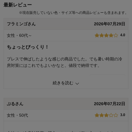
最新レビュー
商品のご購入、ならびにレビューへのご投稿ありがとうございます。
このたびは、ご購入いただきました商品に縫製不良があったとのこと
※
現在販売していない色・サイズ等への商品レビューも含まれます。
誠に申し訳ございません。 工場での検品に加え、第三者機関による検
品も行っておりますが、今回の発生内容を製造メーカーに伝え、検品
フラミンゴさん
2026年07月29日
精度の向上の指導を徹底いたします。 いただきましたご意見を参考
に、今後もお客様により満足度の高い商品をお届けできるよう努力を
女性・60代～
4.0
してまいります。 貴重なご意見ありがとうございました。
ちょっとびっくり！
千趣会 担当者
プレスで伸ばしたような感じの商品でした。でも暑い時期の冷
房対策にはこれでもよいかなと。値段で納得です。
23人が参考になりました
0
人が参考になりました
参考になった
続きを読む
品質
2.0
着心地
4.0
デザイン
5.0
ぷるさん
2026年07月22日
購入商品：
ネイビー, Ｍ
女性・50代
3.0
お気に入りポイント：
デザイン、色、サイズ、価格
体型：
やせ型
おすすめ用途：
カジュアル