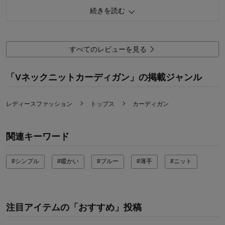
サイズ：
ちょうど良い
0
人が参考になりました
参考になった
続きを読む
品質
2.0
着心地
5.0
デザイン
5.0
すべてのレビューを見る
購入商品：
ブルー, Ｍ
お気に入りポイント：
デザイン、色、サイズ、機能、価格、着
「Vネックニットカーディガン」の掲載ジャンル
回しがきく
体型：
やせ型
おすすめ用途：
カジュアル
レディースファッション
トップス
カーディガン
身長（cm）：
156～160
サイズ：
ちょうど良い
関連キーワード
#シンプル
#暖かい
#ブルー
#薄手
#ニット
注目アイテムの「おすすめ」投稿