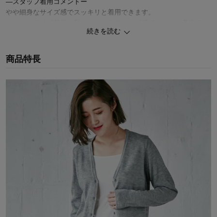
―スタッフ着用コメントー
やや細身なサイズ感でスッキリと着用できます。
いつもＭサイズ着用の私がぴったりのサイズ感できちんと見えでき
続きを読む
そう♪
普段使いにも通勤にもシーンを問わず使えるアイテムです！
肌触りが気になる方は長めのインナー着用をおススメします。
商品特長
（今回着用：Mサイズ、身長：149cm、体型：普通、普段着用：M
サイズ）
-----------------
伸縮性：あり
生地の厚さ：普通
質感：柔らかい
サイズ感：普通
推奨季節：春秋
-----------------