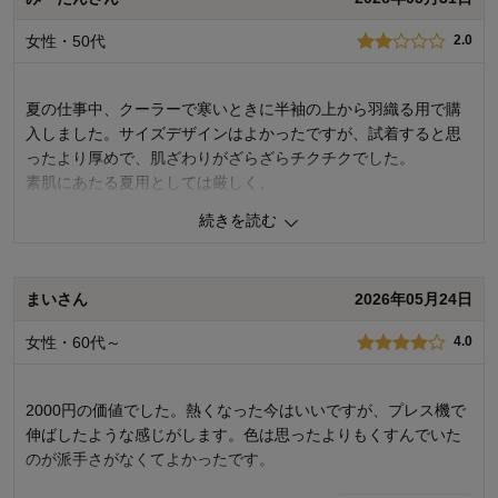
デザイン
5.0
女性・50代
2.0
購入商品：
チャコール, Ｍ
お気に入りポイント：
色
体型：
やせ型
夏の仕事中、クーラーで寒いときに半袖の上から羽織る用で購
おすすめ用途：
オフィス
入しました。サイズデザインはよかったですが、試着すると思
身長（cm）：
～150
サイズ：
ちょうど良い
ったより厚めで、肌ざわりがざらざらチクチクでした。
素肌にあたる夏用としては厳しく、
返品も考えましたが、安かったし、めんどくさいので放置した
続きを読む
ままです。
2
人が参考になりました
参考になった
まいさん
2026年05月24日
品質
2.0
女性・60代～
4.0
着心地
2.0
デザイン
3.0
2000円の価値でした。熱くなった今はいいですが、プレス機で
購入商品：
ネイビー, Ｍ
お気に入りポイント：
デザイン、色、サイズ、価格
伸ばしたような感じがします。色は思ったよりもくすんでいた
体型：
やせ型
のが派手さがなくてよかったです。
おすすめ用途：
オフィス
身長（cm）：
151～155