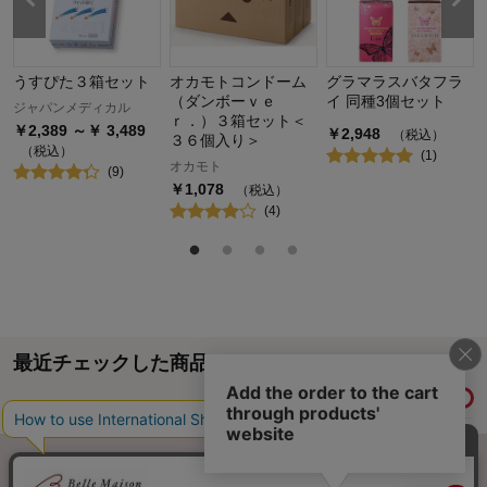
うすぴた３箱セット
オカモトコンドーム
グラマラスバタフラ
（ダンボーｖｅ
イ 同種3個セット
ジャパンメディカル
ｒ．）３箱セット＜
￥
2,389
～￥
3,489
￥
2,948
（税込）
３６個入り＞
（税込）
(
1
)
オカモト
(
9
)
￥
1,078
（税込）
(
4
)
最近チェックした商品
履歴情報を残す
ページトップへ