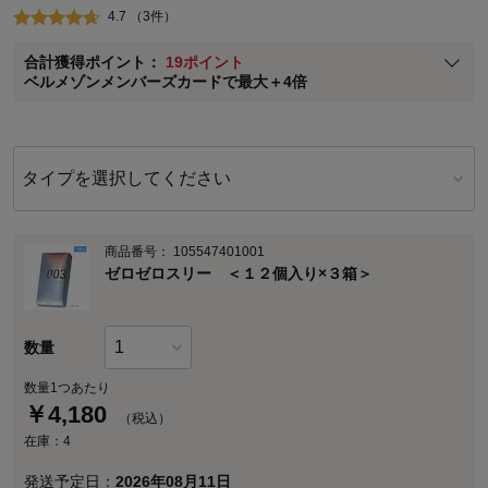
4.7 （3件）
ベルメゾン メンバーズカードについて
合計獲得ポイント：
19ポイント
※
メンバーズカードの加算ポイントはステージ倍率適用前の基本ポイント
ベルメゾンメンバーズカードで最大＋4倍
に対して適用されます。
タイプを選択してください
商品番号：
105547401001
ゼロゼロスリー ＜１２個入り×３箱＞
数量
数量1つあたり
￥
4,180
（税込）
在庫：4
発送予定日：
2026年08月11日