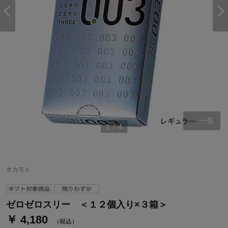
一覧
1
/
4
ステージが上がれば送料無料・返品引取無料！
さらにポイント還元最大16倍！
オカモト
ベルメゾンご優待サービスについて
ベルメゾン・ポイントについて
ゼロゼロスリー ＜１２個入り×３箱＞
￥ 4,180
通常商品送料無料 返品引取無料（JCBのみ）
（税込）
即時入会なら更に500円OFFクーポンプレゼント