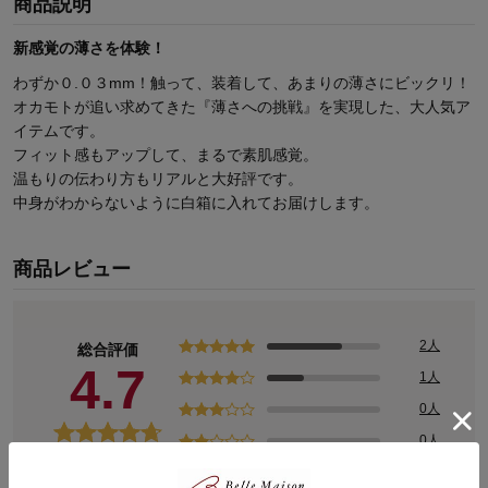
商品説明
新感覚の薄さを体験！
わずか０.０３mm！触って、装着して、あまりの薄さにビックリ！
オカモトが追い求めてきた『薄さへの挑戦』を実現した、大人気ア
イテムです。
フィット感もアップして、まるで素肌感覚。
温もりの伝わり方もリアルと大好評です。
中身がわからないように白箱に入れてお届けします。
商品レビュー
2人
総合評価
4.7
1人
0人
0人
(3)
0人