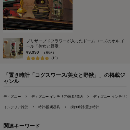
プリザーブドフラワーが入ったドームローズのオルゴ
ール「美女と野獣」
¥
9,990
（税込）
(
19
)
「置き時計「コグスワース/美女と野獣」」の掲載ジ
ャンル
ディズニー
ディズニー インテリア/家具/収納
ディズニー インテリア
インテリア雑貨
時計/照明器具
掛け時計/置き時計
関連キーワード