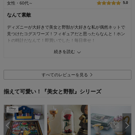
女性・60代～
5.0
使用感・使いやすさ
5.0
デザイン・色
5.0
なんて素敵
使用場所：
玄関・廊下
購入のきっかけ：
ネットで見つけて
ディズニーが大好きで美女と野獣が大好きな私が偶然ネットで
商品を使う人：
自分、来客用
見つけたコグスワーズ！フィギュアだと思ったらなんと！ホン
トの時計だなんて！即買いでした！毎日幸せ！
続きを読む
1
人が参考になりました
参考になった
価格
4.0
機能
4.0
すべてのレビューを見る
使用感・使いやすさ
4.0
デザイン・色
5.0
揃えて可愛い！『美女と野獣』シリーズ
使用場所：
リビング
購入のきっかけ：
ネットで見つけて
商品を使う人：
自分