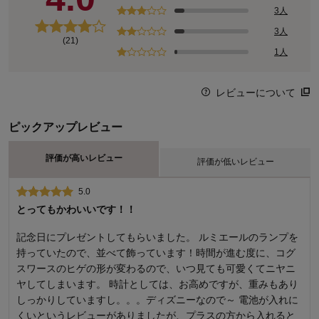
3人
3人
(21)
1人
レビューについて
ピックアップレビュー
評価が高いレビュー
評価が低いレビュー
5.0
1.0
とってもかわいいです！！
時計としてはどうなのか？
記念日にプレゼントしてもらいました。 ルミエールのランプを
とにかく時刻が遅れる。電池が少なくなっているのか？と新し
持っていたので、並べて飾っています！時間が進む度に、コグ
いものに替えてみたが同じ。不良品なのかと思ったが、すでに
スワースのヒゲの形が変わるので、いつ見ても可愛くてニヤニ
交換可能期限も過ぎていたので出来ず今はただの置物になって
ヤしてしまいます。 時計としては、お高めですが、重みもあり
います。取説付きと書いてあるが入ってなかったし本当にきち
しっかりしていますし。。。ディズニーなので～ 電池が入れに
んと検品しているのか怪しいところです。デザインは良いがや
くいというレビューがありましたが、プラスの方から入れると
っぱり中国製だなという残念な商品です。これでこの価格はな