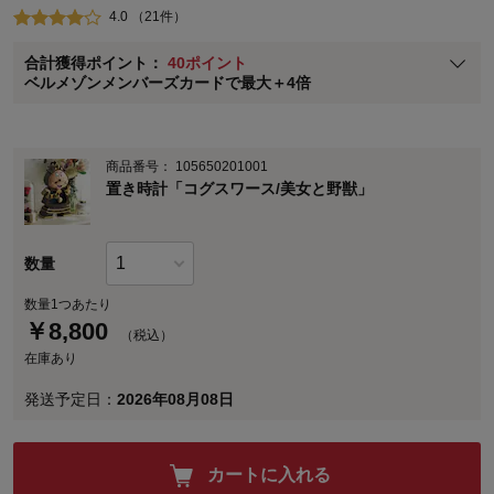
4.0 （21件）
ベルメゾン メンバーズカードについて
合計獲得ポイント：
40ポイント
※
メンバーズカードの加算ポイントはステージ倍率適用前の基本ポイント
ベルメゾンメンバーズカードで最大＋4倍
に対して適用されます。
商品番号：
105650201001
置き時計「コグスワース/美女と野獣」
数量
数量1つあたり
￥
8,800
（税込）
在庫あり
発送予定日：
2026年08月08日
カートに入れる