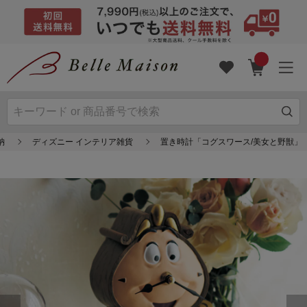
納
ディズニー インテリア雑貨
置き時計「コグスワース/美女と野獣」