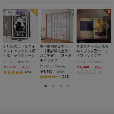
切り絵のようなアイ
障子紙同柄２枚セッ
音楽付き・光が揺ら
アンドアフック（選
ト【累計販売点数１
めくブック型ライト
べるキャラクター）
万点突破】（選べる
「ファンタジア」
キャラクター）
ディズニー/Disney
ディズニー/Disney
ディズニー/Disney
￥
2,792
￥
6,360
（税込）
（税込）
￥
4,490
（税込）
(
24
)
(
0
)
(
128
)