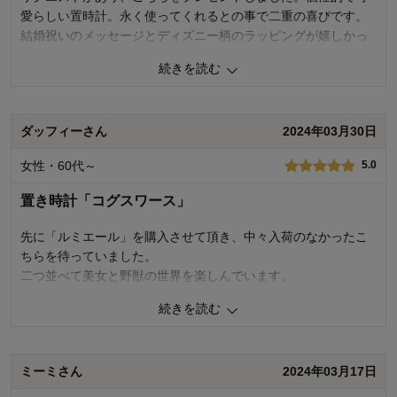
愛らしい置時計。永く使ってくれるとの事で二重の喜びです。
結婚祝いのメッセージとディズニー柄のラッピングが嬉しかっ
たです。
続きを読む
0
人が参考になりました
参考になった
ダッフィーさん
2024年03月30日
価格
5.0
機能
5.0
女性・60代～
5.0
使用感・使いやすさ
5.0
デザイン・色
5.0
置き時計「コグスワース」
使用場所：
リビング
購入のきっかけ：
転居・引越、ネットで見つけて、ギフ
先に「ルミエール」を購入させて頂き、中々入荷のなかったこ
ト・プレゼント用
ちらを待っていました。
商品を使う人：
子供
二つ並べて美女と野獣の世界を楽しんでいます。
次は「ポット夫人とチップ」も欲しくなりました。
続きを読む
1
人が参考になりました
参考になった
ミーミさん
2024年03月17日
価格
4.0
機能
5.0