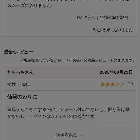
スムーズに入りました。
いですね・・
くろうささん（ 2020年11月29日 ）
DALEさん（ 2020年06月03日 ）
5人が参考になりました
商品のご購入、ならびにレビューへのご投稿ありがとうございます。
商品の仕様についてご満足いただける商品がお届けできず、誠に申し
訳ございません。いただいたご意見を参考に、商品の改良を検討いた
します。今後もお客様により満足度の高い商品をお届けできるよう努
最新レビュー
力をしてまいります。貴重なご意見ありがとうございました。
※
現在販売していない色・サイズ等への商品レビューも含まれます。
千趣会 担当者
たらっちさん
2026年06月29日
女性・50代
3.0
11人が参考になりました
値段のわりに
値段がそこそこするのに、アラーム付いてないし、振り子は動
かないし。デザインはかわいいのに残念です
2
人が参考になりました
参考になった
続きを読む