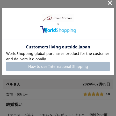
価格
2.0
機能
2.0
使用感・使いやすさ
2.0
Jさん
2024年08月26日
デザイン・色
5.0
女性・40代
5.0
可愛すぎて
再入荷でやっと買えました！本当に可愛いです！！
0
人が参考になりました
参考になった
続きを読む
価格
4.0
機能
3.0
使用感・使いやすさ
3.0
デザイン・色
5.0
ベルさん
2024年07月03日
使用場所：
リビング
女性・60代～
5.0
購入のきっかけ：
ネットで見つけて
商品を使う人：
自分
結婚祝い
リクエストがあり、こちらをプレゼントしました。個性的で可