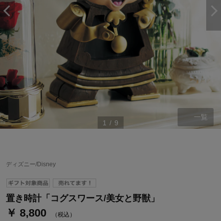
一覧
1
/
9
ステージが上がれば送料無料・返品引取無料！
さらにポイント還元最大16倍！
ディズニー/Disney
ベルメゾンご優待サービスについて
ベルメゾン・ポイントについて
置き時計「コグスワース/美女と野獣」
￥ 8,800
通常商品送料無料 返品引取無料（JCBのみ）
（税込）
即時入会なら更に500円OFFクーポンプレゼント