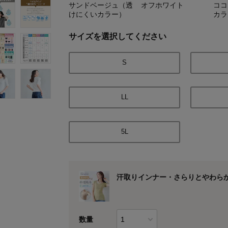
サンドベージュ（透
オフホワイト
ココ
けにくいカラー）
カラ
サイズを選択してください
S
LL
5L
汗取りインナー・さらりとやわら
数量