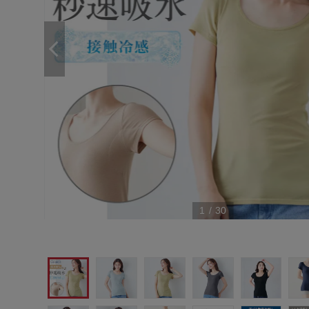
1
/
30