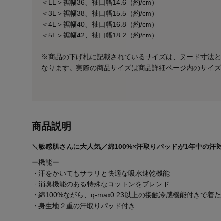
＜LL＞裾幅36、袖口幅14.6（約/cm）
＜3L＞裾幅38、袖口幅15.5（約/cm）
＜4L＞裾幅40、袖口幅16.8（約/cm）
＜5L＞裾幅42、袖口幅18.2（約/cm）
※商品の下げ札に記載されているサイズは、ヌード寸法と
なります。実際の商品サイズは商品詳細ページ内のサイズ
商品説明
＼敏感肌さんに大人気／綿100%×汗取りパッドが1年中の汗
ー機能ー
・汗をかいてもサラリと快適な吸水速乾機能
・消臭機能のある特殊なコットンをブレンド
・綿100%ながら、q-max0.23以上の接触冷感機能付きで
・身生地２重の汗取りパッド付き