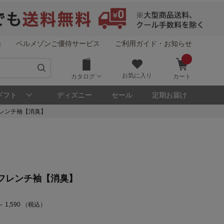
録
ベルメゾンご優待サービス
ご利用ガイド・お知らせ
お気に入り
カタログ
カート
ギフト
ディズニー
セール
定期お届け
レンチ袖【消臭】
フレンチ袖【消臭】
～ 1,590 （税込）