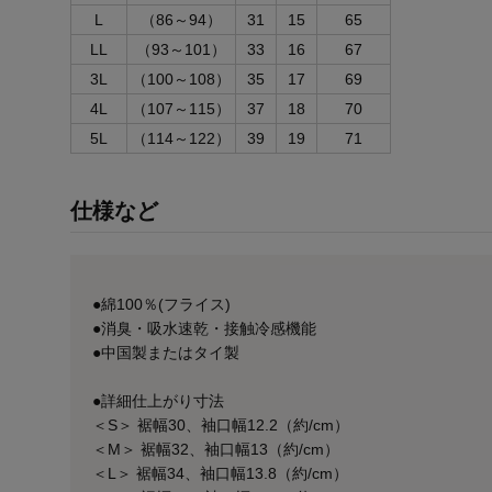
L
（86～94）
31
15
65
LL
（93～101）
33
16
67
3L
（100～108）
35
17
69
4L
（107～115）
37
18
70
5L
（114～122）
39
19
71
仕様など
●綿100％(フライス)
●消臭・吸水速乾・接触冷感機能
●中国製またはタイ製
●詳細仕上がり寸法
＜S＞ 裾幅30、袖口幅12.2（約/cm）
＜M＞ 裾幅32、袖口幅13（約/cm）
＜L＞ 裾幅34、袖口幅13.8（約/cm）