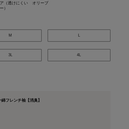
ア（透けにくい
オリーブ
ー）
M
L
3L
4L
か綿フレンチ袖【消臭】