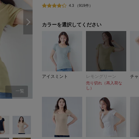
4.3 （919件）
カラーを選択してください
アイスミント
レモングリーン
チャ
売り切れ（再入荷な
し）
一覧
アイスミント