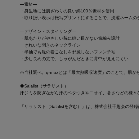
―素材―
・身生地には肌ざわりの良い綿100％素材を使用
・取り扱い表示は転写プリントにすることで、洗濯ネームの
―デザイン・スタイリング―
・肌あたりがやさしい脇に縫い目がない筒編み設計
・きれいな開きのネックライン
・半袖でも服の着こなしを邪魔しないフレンチ袖
・少し長めの丈で、しゃがんだときに背中が見えにくい
※当社調べ。q-maxとは「最大熱吸収速度」のことで、肌
◆Salalist（サラリスト）
汗ジミを防ぎながら汗のベタつきやニオイ、暑さなどの様々
「サラリスト（Salalistを含む）」は、株式会社千趣会の登