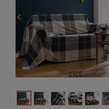
1
/
6