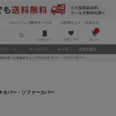
録
ベルメゾンご優待サービス
ご利用ガイド・お知らせ
お気に入り
カタログ
カート
ギフト
ディズニー
セール
定期お届け
素材を使った先染めチェックのマルチカバー・ソファーカバー
！
チカバー・ソファーカバー
メゾン・ポイントについて
ト