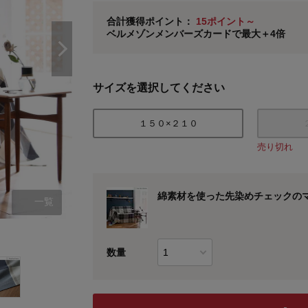
ベルメゾン メンバーズカードについて
合計獲得ポイント：
15ポイント～
ベルメゾンメンバーズカードで最大＋4倍
※
メンバーズカードの加算ポイントはステージ倍率適
サイズを選択してください
１５０×２１０
売り切れ
綿素材を使った先染めチェックの
一覧
数量