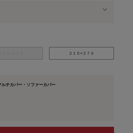
用前の基本ポイントに対して適用されます。
２１０×２１０
２１０×２７０
マルチカバー・ソファーカバー