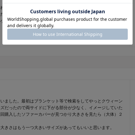
これまで使ったことのなく男性が使うイメージの配色ですが、思い
いた感じがします。洗濯後のしわはどうかなと気になるので☆一つ
に小さいサイズも購入しました。
0
人が参考になりました
参考になった
いました。最初はブランケット等で検索をしてやっとクウィーン
イズだったので両サイドに下がる部分が少なく、イメージしていた
今回購入したソファーカバーが見つかり大きさを見たら（大体）２
大きさはもう一つ大きいサイズがあってもいいと思います。