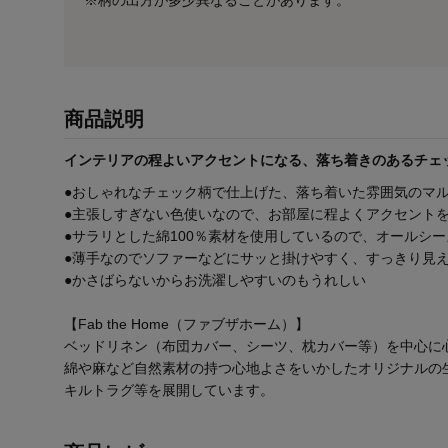
※柄の出方が多少異なることがあります。
商品説明
インテリアの程よいアクセントになる、落ち着きのあるチェ
●おしゃれなチェック柄で仕上げた、落ち着いた雰囲気のマ
●主張しすぎない色使いなので、お部屋に程よくアクセント
●サラリとした綿100％素材を使用しているので、オールシ
●薄手なのでソファーなどにサッと掛けやすく、すっきり見
●かさばらないからお洗濯しやすいのもうれしい
【Fab the Home（ファブザホーム）】
ベッドリネン（布団カバー、シーツ、枕カバー等）を中心に
綿や麻など自然素材の持つ心地よさをいかしたオリジナルの
キルトラグ等を展開しています。