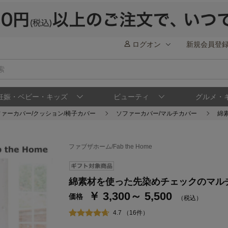
ログオン
新規会員登
妊娠・ベビー・キッズ
ビューティ
グルメ・
ファーカバー/クッション/椅子カバー
ソファーカバー/マルチカバー
綿
ファブザホーム/Fab the Home
ステージが上がれば送料無料・返品引取無料
さらにポイント還元最大16倍！
綿素材を使った先染めチェックのマル
￥ 3,300～ 5,500
ベルメゾンご優待サービスについて
ベル
価格
（税込）
通常商品送料無料 返品引取無料（JCBのみ）
4.7 （16件）
即時入会なら更に500円OFFクーポンプレゼン