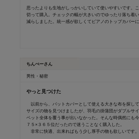
思ったよりも生地がしっかいしていて使いやすいです。
切って購入。チェックの幅が大きいのでゆったり落ち着
減らしました。統一感が欲しくてピアノのトップカバー
ちんぺーさん
男性・秘密
やっと見つけた
以前から、バットカバーとして使える大きな布を探して
サイズの物を見つけましたが、羽毛の掛蒲団がダブルサ
ベット全体を覆う事が出いなかった。そんな時偶然にも
７５×３６５位だったので迷うことなく購入した。
非常に快適、出来ればもう少し厚手の物も欲しいです。