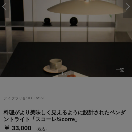
一覧
1
/
8
ステージが上がれば送料無料・返品引取無料！
さらにポイント還元最大16倍！
ベルメゾンご優待サービスについて
ディ クラッセ/DI CLASSE
ベルメゾン・ポイントについて
料理がより美味しく見えるように設計されたペンダ
通常商品送料無料 返品引取無料（JCBのみ）
ントライト「スコーレ/Scorre」
即時入会なら更に500円OFFクーポンプレゼント
￥ 33,000
（税込）