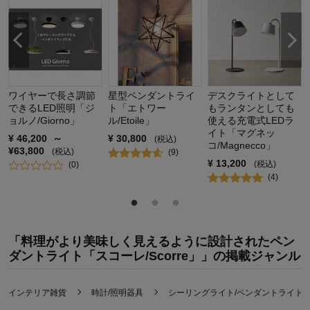
ワイヤーで長さ調節
星型ペンダントライ
デスクライトとして
できるLED照明「ジ
ト「エトワー
もランタンとしても
ョルノ/Giorno」
ル/Etoile」
使える充電式LEDラ
イト「マグネッ
¥
46,200
～
¥
30,800
(税込)
コ/Magnecco」
¥
63,800
(税込)
(
9
)
¥
13,200
(税込)
(
0
)
(
4
)
「料理がより美味しく見えるように設計されたペン
ダントライト「スコーレ/Scorre」」の掲載ジャンル
インテリア雑貨
時計/照明器具
シーリングライト/ペンダントライト