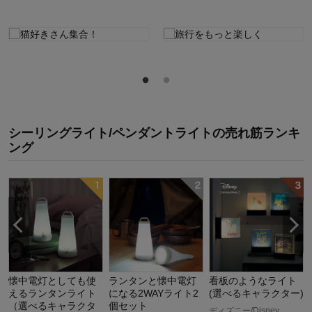
シーリングライト/ペンダントライト
の
売れ筋ランキ
ング
懐中電灯としても使
ランタンと懐中電灯
看板のようなライト
えるランタンライト
になる2WAYライト2
(選べるキャラクター)
（選べるキャラクタ
個セット
ディズニー/Disney