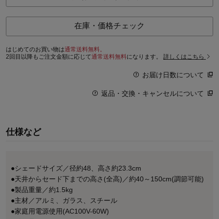
在庫・価格チェック
はじめてのお買い物は
通常送料無料。
2回目以降もご注文金額に応じて
通常送料無料
になります。
詳しくはこちら
お届け日数について
返品・交換・キャンセルについて
仕様など
●シェードサイズ／径約48、高さ約23.3cm
●天井からセード下までの高さ(全高)／約40～150cm(調節可能)
●製品重量／約1.5kg
●主材／アルミ、ガラス、スチール
●家庭用電源使用(AC100V-60W)