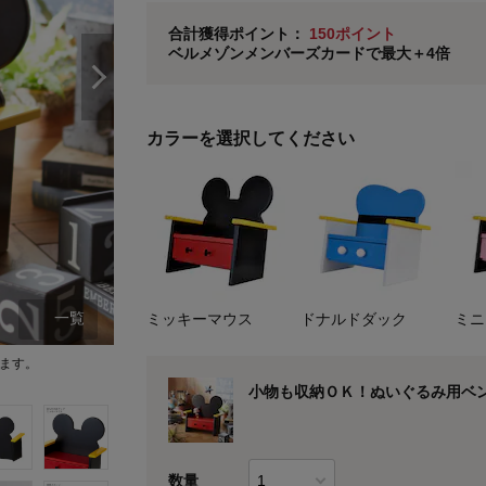
ベルメゾン メンバーズカードについて
合計獲得ポイント：
150ポイント
ベルメゾンメンバーズカードで最大＋4倍
※
メンバーズカードの加算ポイントはステージ倍率適
カラーを選択してください
一覧
ミッキーマウス
ドナルドダック
ミニ
ます。
ミッキーマウス
小物も収納ＯＫ！ぬいぐるみ用ベ
数量