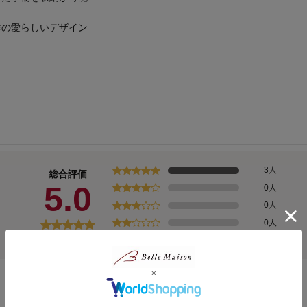
群の愛らしいデザイン
3人
総合評価
5.0
0人
0人
0人
(3)
0人