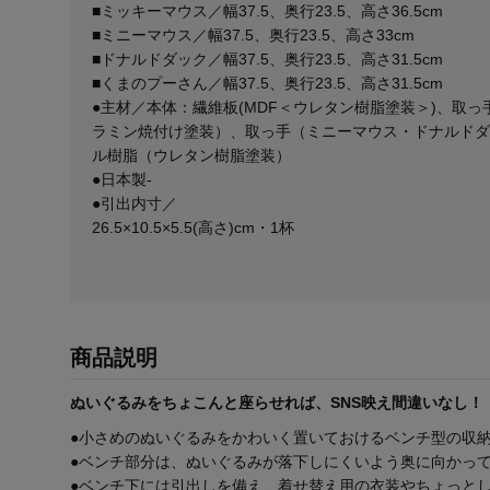
■ミッキーマウス／幅37.5、奥行23.5、高さ36.5cm
■ミニーマウス／幅37.5、奥行23.5、高さ33cm
■ドナルドダック／幅37.5、奥行23.5、高さ31.5cm
■くまのプーさん／幅37.5、奥行23.5、高さ31.5cm
●主材／本体：繊維板(MDF＜ウレタン樹脂塗装＞)、取
ラミン焼付け塗装）、取っ手（ミニーマウス・ドナルドダ
ル樹脂（ウレタン樹脂塗装）
●日本製-
●引出内寸／
26.5×10.5×5.5(高さ)cm・1杯
商品説明
ぬいぐるみをちょこんと座らせれば、SNS映え間違いなし！
●小さめのぬいぐるみをかわいく置いておけるベンチ型の収
●ベンチ部分は、ぬいぐるみが落下しにくいよう奥に向かっ
●ベンチ下には引出しを備え、着せ替え用の衣装やちょっと