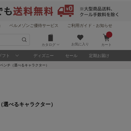
録
ベルメゾンご優待サービス
ご利用ガイド・お知らせ
お気に入り
カタログ
カート
ギフト
ディズニー
セール
定期お届け
ベンチ（選べるキャラクター）
！
（選べるキャラクター）
メゾン・ポイントについて
ト