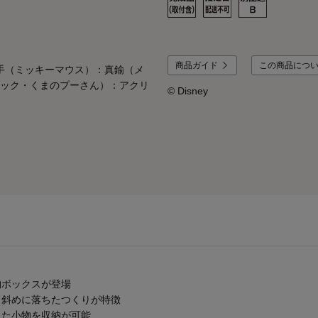
商品ガイド
この商品につ
っ手（ミッキーマウス）：真鍮（メ
ック・くまのプーさん）：アクリ
© Disney
納ボックスが登場
て斜めに落ちたつくりが特徴
した小物を収納が可能