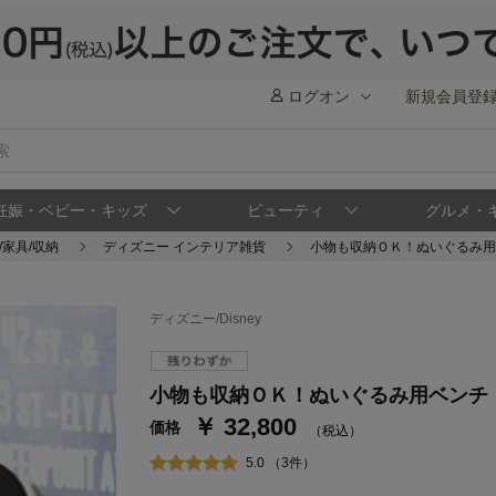
ログオン
新規会員登
妊娠・ベビー・キッズ
ビューティ
グルメ・
/家具/収納
ディズニー インテリア雑貨
小物も収納ＯＫ！ぬいぐるみ用
ディズニー/Disney
ステージが上がれば送料無料・返品引取無料
さらにポイント還元最大16倍！
小物も収納ＯＫ！ぬいぐるみ用ベンチ
￥ 32,800
ベルメゾンご優待サービスについて
ベル
価格
（税込）
通常商品送料無料 返品引取無料（JCBのみ）
5.0 （3件）
即時入会なら更に500円OFFクーポンプレゼン