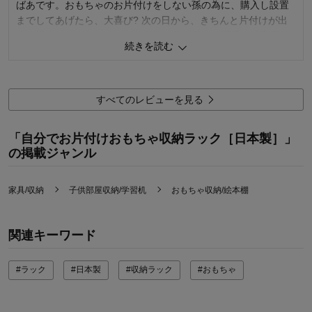
ばあです。おもちゃのお片付けをしない孫の為に、購入し設置
までしてあげたら、大喜び? 次の日から、きちんと片付けが出
来る様になりました。デザイン性、使い易さ、可愛さ、完璧で
続きを読む
す。
11
人が参考になりました
参考になった
すべてのレビューを見る
購入商品：
男の子
「自分でお片付けおもちゃ収納ラック［日本製］」
の掲載ジャンル
家具/収納
子供部屋収納/学習机
おもちゃ収納/絵本棚
関連キーワード
#ラック
#日本製
#収納ラック
#おもちゃ