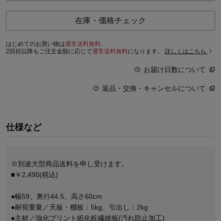
在庫・価格チェック
はじめてのお買い物は
通常送料無料。
2回目以降もご注文金額に応じて
通常送料無料
になります。
詳しくはこちら
お届け日数について
返品・交換・キャンセルについて
仕様など
※別途大型商品送料を申し受けます。
■￥2,490(税込)
●幅59、奥行44.5、高さ60cm
●耐荷重量／天板・棚板：5kg、引出し：2kg
●主材／強化プリント紙化粧繊維板(汚れ防止加工)