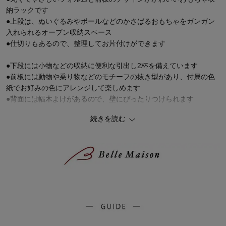
納ラックです
●上段は、ぬいぐるみやボールなどのかさばるおもちゃをガンガン
入れられるオープン収納スペース
●仕切りもあるので、整理してお片付けができます
●下段には小物などの収納に便利な引出し2杯を備えています
●前板には動物や乗り物などのモチーフの抜き型があり、付属の色
紙でお好みの色にアレンジして楽しめます
●背面には幅木よけがあるので、壁にぴったりつけられます
続きを読む
●素材には、アレルギー物質などの飛散を抑えた低ホルマリン仕様
で仕上げており、お子様の健康にも配慮しています
自分でお片付けできるようになる！キッズ家具シリーズ
一緒に揃えたい「おもちゃ収納/絵本収納」の人気ランキング