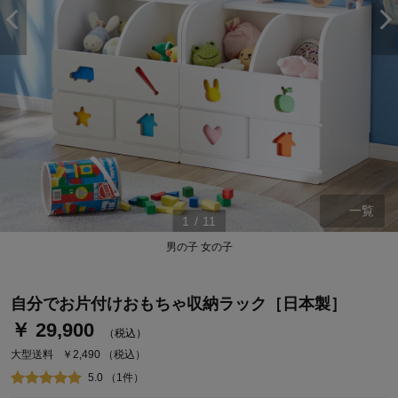
一覧
1
/
11
ステージが上がれば送料無料・返品引取無料！
男の子 女の子
さらにポイント還元最大16倍！
ベルメゾンご優待サービスについて
自分でお片付けおもちゃ収納ラック［日本製］
ベルメゾン・ポイントについて
￥ 29,900
（税込）
通常商品送料無料 返品引取無料（JCBのみ）
大型送料
￥2,490
（税込）
即時入会なら更に500円OFFクーポンプレゼント
5.0 （1件）
ベルメゾン メンバーズカードについて