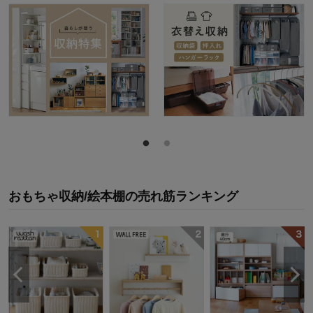
おもちゃ収納/絵本棚
の
売れ筋ランキング
共