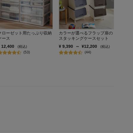
¥
8,19
クローゼット用たっぷり収納
カラーが選べるフラップ扉の
ケース
スタッキングケースセット
¥
12,400
¥
9,390
～
¥
12,200
(税込)
(税込)
(
53
)
(
44
)