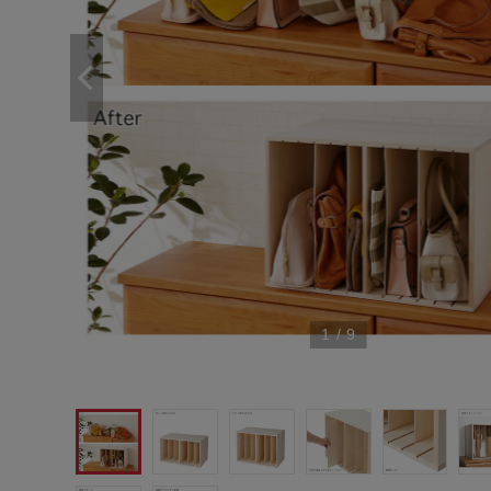
1
/
9