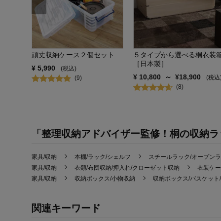
頑丈収納ケース２個セット
５タイプから選べる桐衣装
［日本製］
¥
5,990
(税込)
¥
10,800
～
¥
18,900
(税込
(
9
)
(
8
)
「整理収納アドバイザー監修！桐の収納ラ
家具/収納
本棚/ラック/シェルフ
スチールラック/オープン
家具/収納
衣類/布団収納/押入れ/クローゼット収納
衣装ケー
家具/収納
収納ボックス/小物収納
収納ボックス/バスケット
関連キーワード