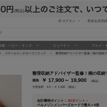
ログオン
新規会員登
妊娠・ベビー・キッズ
ビューティ
グルメ・
スチールラック/オープンラック
整理収納アドバイザー監修！桐の収納ラ
ステージが上がれば送料無料・返品引取無料
さらにポイント還元最大16倍！
整理収納アドバイザー監修！桐の収納
ベルメゾンご優待サービスについて
ベル
￥ 17,900～ 19,900
価格
（税込）
通常商品送料無料 返品引取無料（JCBのみ）
大型送料
￥0 ～￥ 1,490
（税込）
即時入会なら更に500円OFFクーポンプレゼン
ベルメゾン メンバーズカードについて
合計獲得ポイント：
82ポイント～
ベルメゾンメンバーズカードで最大＋4倍
※
メンバーズカードの加算ポイントはステージ倍率適