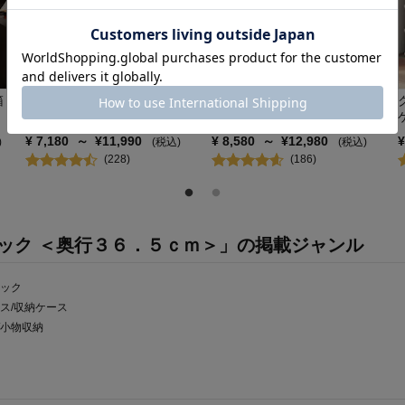
箱
クローゼット収納ユニットケ
押入れ収納ユニットケース２
ース２個セット
個セット
¥
7,180
～
¥
11,990
¥
8,580
～
¥
12,980
)
(税込)
(税込)
(
228
)
(
186
)
ック ＜奥行３６．５ｃｍ＞」の掲載ジャンル
ラック
ス/収納ケース
/小物収納