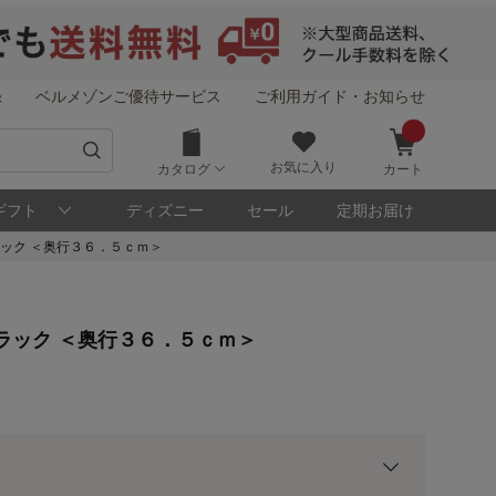
録
ベルメゾンご優待サービス
ご利用ガイド・お知らせ
お気に入り
カタログ
カート
ギフト
ディズニー
セール
定期お届け
ック ＜奥行３６．５ｃｍ＞
！
ラック ＜奥行３６．５ｃｍ＞
メゾン・ポイントについて
ト
用前の基本ポイントに対して適用されます。