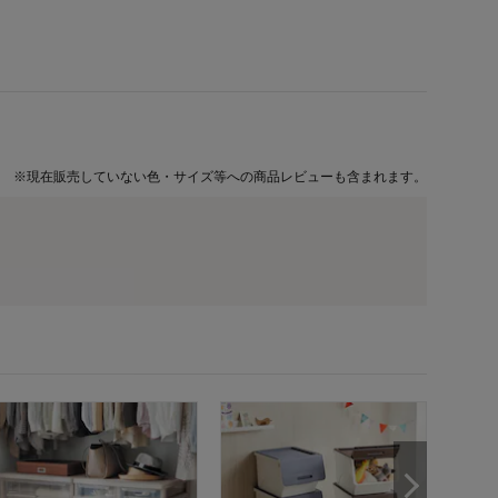
※
現在販売していない色・サイズ等への商品レビューも含まれます。
組立簡
納５段