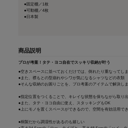
●固定棚／1枚
●可動棚／4枚
●日本製
商品説明
プロが考案！タテ・ヨコ自在でスッキリ収納が叶う
●空きスペースに並べておくだけでは、倒れたり重なってし
●また、襟もとの型崩れやシワが気になるシャツなどの衣類
●そんな収納のお困りごとを、プロ考案のアイテムで解決し
●指定位置をつくることで、キレイな状態を保ちながら取り
●また、タテ・ヨコ自由に使え、スタッキングもOK
●上にモノを置くスペースができるので、空間を有効活用で
●桐製だから調湿性があるのも嬉しい
●高さ34.5cmの「ロー」タイプと、高さ48.5cmの「ハイ