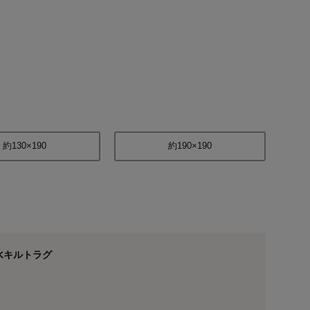
約130×190
約190×190
水キルトラグ