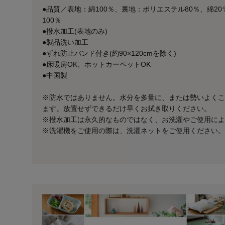
●品質／表地：綿100％、裏地：ポリエステル80％、綿2
100％
●撥水加工(表地のみ)
●製品洗い加工
●ずれ防止バンド付き(約90×120cmを除く)
●床暖房OK、ホットカーペットOK
●中国製
※防水ではありません。水分を多量に、または勢いよくこ
ます。放置せずできるだけ早くお拭き取りください。
※撥水加工は永久的なものではなく、お洗濯やご使用によ
※洗濯機をご使用の際は、洗濯ネットをご使用ください。