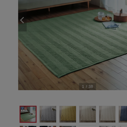
1
/
38