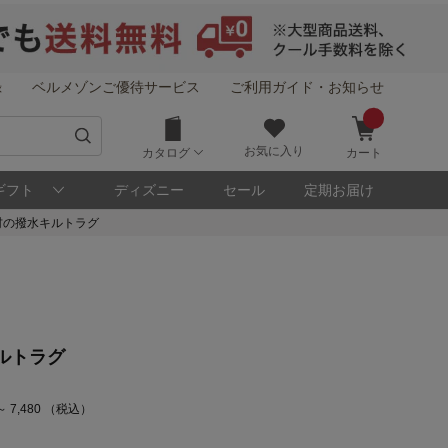
録
ベルメゾンご優待サービス
ご利用ガイド・お知らせ
お気に入り
カタログ
カート
ギフト
ディズニー
セール
定期お届け
材の撥水キルトラグ
ルトラグ
～ 7,480 （税込）