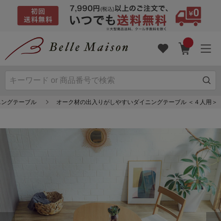
ニングテーブル
オーク材の出入りがしやすいダイニングテーブル ＜４人用＞