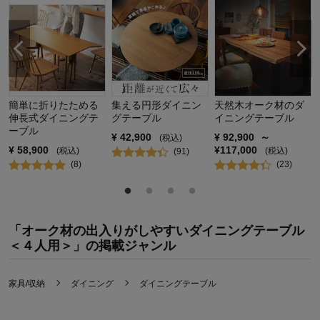
簡単に折りたためる
集える円形ダイニン
天然木オーク材のダ
伸長式ダイニングテ
グテーブル
イニングテーブル
ーブル
¥
42,900
¥
92,900
～
(税込)
¥
58,900
¥
117,000
(税込)
(税込)
(
91
)
(
8
)
(
23
)
「オーク材の出入りがしやすいダイニングテーブル
＜４人用＞」の掲載ジャンル
家具/収納
ダイニング
ダイニングテーブル