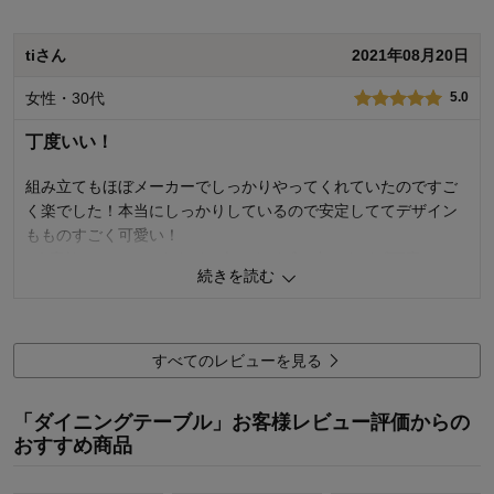
価格
5.0
tiさん
2021年08月20日
機能
5.0
使用感・使いやすさ
5.0
女性・30代
5.0
デザイン・色
4.0
丁度いい！
購入商品：
ナチュラル, 変形
使用場所：
ダイニング
購入のきっかけ：
買い足し
組み立てもほぼメーカーでしっかりやってくれていたのですご
商品を使う人：
自分、配偶者、子供、来客用
く楽でした！本当にしっかりしているので安定しててデザイン
もものすごく可愛い！
4人家族でつかってますが、大きすぎず、小さすぎず丁度いいで
続きを読む
す！
14
人が参考になりました
参考になった
すべてのレビューを見る
購入商品：
ナチュラル, 変形
「ダイニングテーブル」お客様レビュー評価からの
おすすめ商品