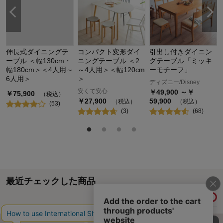
伸長式ダイニングテ
コンパクト変形ダイ
引出し付きダイニン
ーブル ＜幅130cm・
ニングテーブル ＜2
グテーブル「ミッキ
幅180cm＞＜4人用～
～4人用＞＜幅120cm
ーモチーフ」
6人用＞
＞
ディズニー/Disney
安くて安心
￥
49,900
～￥
￥
75,900
（税込）
￥
27,900
59,900
（税込）
（税込）
(
53
)
(
3
)
(
68
)
最近チェックした商品
履歴情報を残す