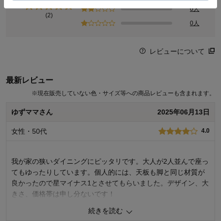
0人
(2)
0人
レビューについて
最新レビュー
※
現在販売していない色・サイズ等への商品レビューも含まれます。
ゆずママさん
2025年06月13日
女性・50代
4.0
我が家の狭いダイニングにピッタリです。大人が2人並んで座っ
てもゆったりしています。個人的には、天板も脚と同じ材質が
良かったので星マイナス1とさせてもらいました。デザイン、大
きさ、価格帯は申し分ないです！
続きを読む
2
人が参考になりました
参考になった