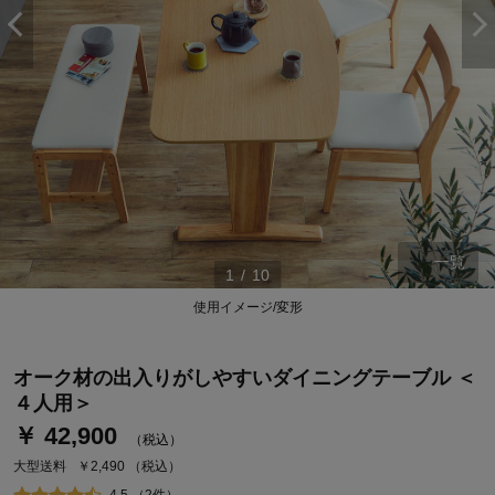
一覧
1
/
10
使用イメージ/変形
ステージが上がれば送料無料・返品引取無料！
さらにポイント還元最大16倍！
オーク材の出入りがしやすいダイニングテーブル ＜
ベルメゾンご優待サービスについて
４人用＞
ベルメゾン・ポイントについて
￥ 42,900
（税込）
通常商品送料無料 返品引取無料（JCBのみ）
大型送料
￥2,490
（税込）
即時入会なら更に500円OFFクーポンプレゼント
4.5 （2件）