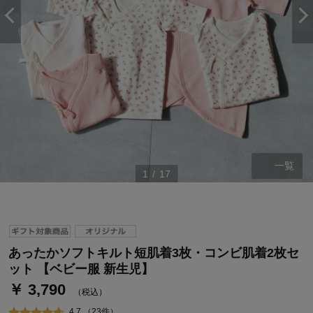
一覧
1
/
17
ステージが上がれば送料無料・返品引取無料！
さらにポイント還元最大16倍！
ベルメゾンご優待サービスについて
あったかソフトキルト短肌着3枚・コンビ肌着2枚セ
ベルメゾン・ポイントについて
ット 【ベビー服 新生児】
￥ 3,790
通常商品送料無料 返品引取無料（JCBのみ）
（税込）
即時入会なら更に500円OFFクーポンプレゼント
4.7 （23件）