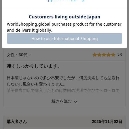
畳んで大昔を思い出します。白は良いですね。
0
人が参考になりました
参考になった
続きを読む
品質
5.0
デザイン
5.0
着心地･使用感
5.0
むされおさん
2025年11月07日
購入商品：
オフホワイト, 50～60
女性・60代～
5.0
お子さまの年齢：
出産前
お子さまの性別：
男の子
凄くしっかりしています。
日本製じゃないので多少不安でしたが、何度洗濯しても型崩れ
しないし風合いも変わりません。
某子供専門店で購入したものは数回の洗濯で伸びてヘロヘロで
すが、お高いだけの価値有りです。
続きを読む
結び紐が分かりやすいように場所により色が変えてあるのも高
ポイントです。
購入者さん
2025年11月02日
0
人が参考になりました
参考になった