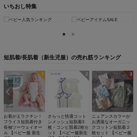
いちおし特集
短肌着/長肌着（新生児服）
の
売れ筋ランキング
お着がえラクチン！
さらっと快適コット
ニュアンスカラーが
フライス短肌着付き
ンメッシュ短肌着3
お洒落なオーガニッ
長袖ツーウェイオー
枚・コンビ肌着2枚セ
クコットン短肌着２
ル 【ベビー服 新生
ット 【ベビー服新生
枚セット 【ベビー服