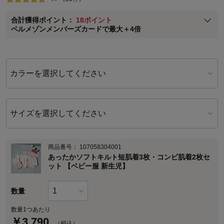
ベルメゾン メンバーズカードについて
合計獲得ポイント：
18ポイント
※
メンバーズカードの加算ポイントはステージ倍率適用前の基本ポイント
ベルメゾンメンバーズカードで最大＋4倍
に対して適用されます。
カラーを選択してください
サイズを選択してください
商品番号：
107058304001
あったかソフトキルト短肌着3枚・コンビ肌着2枚セ
ット 【ベビー服 新生児】
数量
数量1つあたり
￥
3,790
（税込）