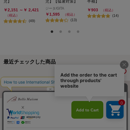
児】
児】【猛暑対策】
半袖】
ジータ/GITA
￥
2,151
～￥
2,421
￥
903
（税込）
￥
1,595
（税込）
（税込）
(
14
)
(
13
)
(
49
)
最近チェックした商品
履歴情報を残す
ページトップへ
ご利用ガイド・お知らせ
ご利用規約
サイトマップ
ベルメゾンネットTOPへ
Copyright © Senshukai CO.,LTD. All Rights Reserved.