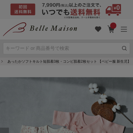
あったかソフトキルト短肌着3枚・コンビ肌着2枚セット 【ベビー服 新生児】