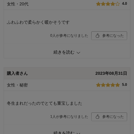
女性・20代
4.0
品質
5.0
デザイン
5.0
着心地･使用感
5.0
ふわふわで柔らかく暖かそうです
購入商品：
オフホワイト, 50～60
お子さまの年齢：
0～3ヶ月
0
人が参考になりました
参考になった
お子さまの性別：
男の子
品質
5.0
続きを読む
デザイン
4.0
着心地･使用感
5.0
購入商品：
オフホワイト, 50～60
購入者さん
2023年08月31日
お子さまの年齢：
出産前
お子さまの性別：
女の子
女性・秘密
5.0
冬生まれだったのでとても重宝しました
1
人が参考になりました
参考になった
品質
4.0
続きを読む