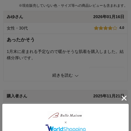
※
現在販売していない色・サイズ等への商品レビューも含まれます。
みゆさん
2026年01月16日
女性・30代
4.0
あったかそう
1月末に産まれる予定なので暖かそうな肌着を購入しました。結
構分厚いです。
0
人が参考になりました
参考になった
続きを読む
購入商品：
ピンク系, 50～60
品質：
購入者さん
2025年11月21日
デザイン：
お子さまの年齢：
出産前
女性・60代～
5.0
お子さまの性別：
女の子
着心地･使用感：
懐かしい
娘の出産準備で購入。元祖短着と長着です。水通しして干して