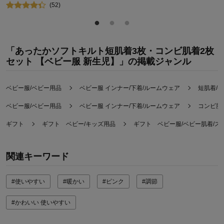
(
52
)
「あったかソフトキルト短肌着3枚・コンビ肌着2枚
セット 【ベビー服 新生児】」の掲載ジャンル
ベビー服/ベビー用品
ベビー服 インナー/下着/ルームウェア
短肌着/
ベビー服/ベビー用品
ベビー服 インナー/下着/ルームウェア
コンビ肌
ギフト
ギフト ベビー/キッズ用品
ギフト ベビー服/ベビー肌着/ス
関連キーワード
#使いやすい
#暖かい
#ピンク
#調節
#かわいい 使いやすい