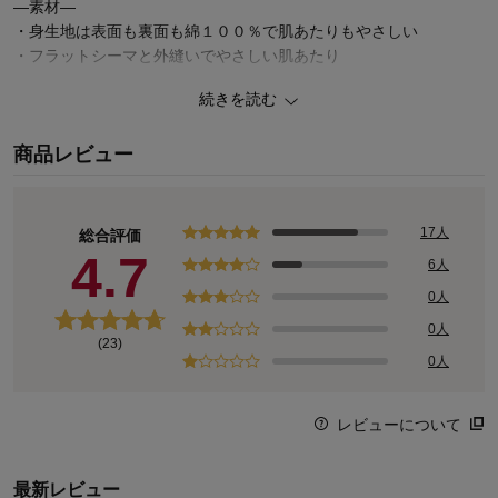
―素材―
・身生地は表面も裏面も綿１００％で肌あたりもやさしい
・フラットシーマと外縫いでやさしい肌あたり
続きを読む
ー機能ー
・サイズ表記のネームは肌に直接あたらない箇所に
商品レビュー
17人
総合評価
4.7
6人
0人
0人
(23)
0人
レビューについて
最新レビュー