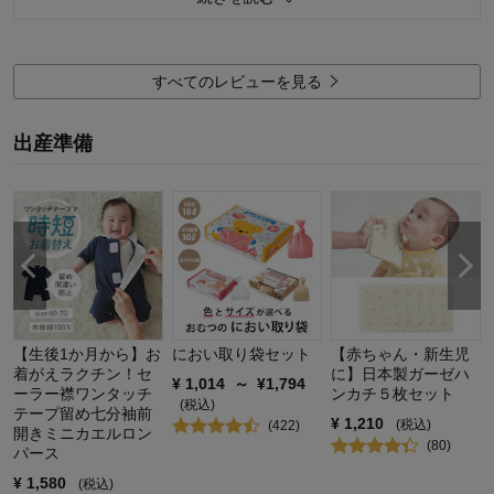
デザイン
4.0
着心地･使用感
4.0
購入商品：
ベージュ系, 50～60
すべてのレビューを見る
お子さまの年齢：
0～3ヶ月
お子さまの性別：
男の子
出産準備
【生後1か月から】お
におい取り袋セット
【赤ちゃん・新生児
着がえラクチン！セ
に】日本製ガーゼハ
¥
1,014
～
¥
1,794
ーラー襟ワンタッチ
ンカチ５枚セット
(税込)
テープ留め七分袖前
¥
1,210
(税込)
(
422
)
開きミニカエルロン
(
80
)
パース
¥
1,580
(税込)