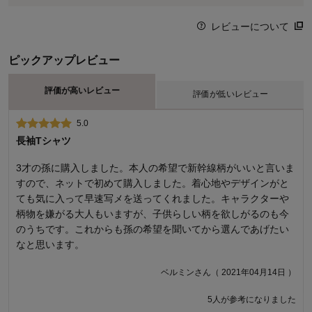
レビューについて
ピックアップレビュー
評価が高いレビュー
評価が低いレビュー
5.0
1.0
長袖Tシャツ
首元がダルダル
3才の孫に購入しました。本人の希望で新幹線柄がいいと言いま
デザインは良いです。 しかし、1〜2回着ただけで襟が伸びまし
すので、ネットで初めて購入しました。着心地やデザインがと
た。残念です。
ても気に入って早速写メを送ってくれました。キャラクターや
えみりぃさん（ 2022年12月28日 ）
柄物を嫌がる大人もいますが、子供らしい柄を欲しがるのも今
のうちです。これからも孫の希望を聞いてから選んであげたい
4人が参考になりました
なと思います。
ベルミンさん（ 2021年04月14日 ）
5人が参考になりました