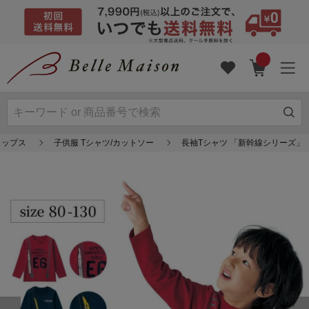
トップス
子供服 Tシャツ/カットソー
長袖Tシャツ 「新幹線シリーズ」