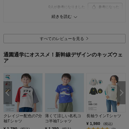
品質
1.0
0
人が参考になりました
参考になった
お子さまのお気に入り度
5.0
デザイン
5.0
続きを読む
品質
5.0
着心地･使用感
5.0
お子さまのお気に入り度
5.0
デザイン
5.0
購入商品：
ネイビー, 120
体型：
標準
着心地･使用感
5.0
すべてのレビューを見る
お子さまの性別：
男の子
お子様の年齢：
3～5歳
購入商品：
カーキ, 120
体型：
通園通学にオススメ！新幹線デザインのキッズウェ
お子さまの性別：
ア
お子様の年齢：
線
クレイジー配色の7分
薄くて涼しい名札コ
長袖ラインTシャツ
袖Tシャツ
コ半袖Tシャツ
¥
1,980
(税込)
¥
1,790
¥
1,250
(税込)
(税込)