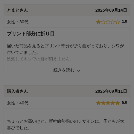
とまとさん
2025年09月14日
品質
4.0
お子さまのお気に入り度
4.0
女性・30代
1.0
デザイン
4.0
着心地･使用感
4.0
プリント部分に折り目
購入商品：
カーキ, 120
体型：
やせ型
届いた商品を見るとプリント部分が折り曲がっており、シワが
お子さまの性別：
男の子
付いていました。
お子様の年齢：
6～9歳
洗濯してもシワの跡が消えません。
残念でした。
続きを読む
商品のご購入、ならびにレビューへのご投稿ありがとうございます。
このたびはシワについて不快な思いをさせてしまい、誠に申し訳ござ
購入者さん
2025年09月11日
いません。今後シワになりにくい梱包など配送方法につきましては引
き続き検討してまいります。貴重なご意見ありがとうございました。
女性・40代
5.0
千趣会 担当者
ちょっとお高いけど、新幹線勢揃いのデザインに、子どもが大
0
人が参考になりました
参考になった
喜びでした。