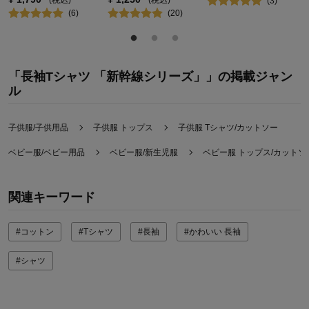
(
3
)
(
6
)
(
20
)
「長袖Tシャツ 「新幹線シリーズ」」の掲載ジャン
ル
子供服/子供用品
子供服 トップス
子供服 Tシャツ/カットソー
ベビー服/ベビー用品
ベビー服/新生児服
ベビー服 トップス/カットソ
関連キーワード
#コットン
#Tシャツ
#長袖
#かわいい 長袖
#シャツ