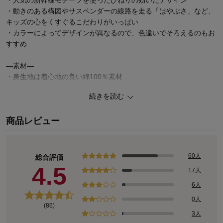
・動きのある構図やサスペンダーの線路を走る「はやぶさ」など、
キッズの心をくすぐるこだわりがいっぱい
・カラーによってデザインが異なるので、色違いでそろえるのもお
すすめ
―素材―
・身生地は着心地の良い綿100％素材
続きを読む
ー機能ー
・園や学校にとても便利な油性ペンで直接書けてにじみにくいお名
商品レビュー
前スペース付き
まだまだあります！新幹線シリーズの商品
60人
お気に入りがきっと見つかる♪キャラクターページ
総合評価
4.5
17人
6人
0人
(86)
3人