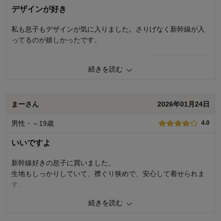
体型：
ぽっちゃり型
デザインが好き
お子さまの性別：
男の子
お子様の年齢：
私も息子もデザインが気に入りました。さりげなく新幹線が入
ってるのが嬉しかったです。
0
人が参考になりました
参考になった
続きを読む
品質
5.0
お子さまのお気に入り度
5.0
デザイン
5.0
まーさん
2026年01月24日
着心地･使用感
5.0
男性・～19歳
4.0
購入商品：
オートミール, 100
体型：
ぽっちゃり型
いいですよ
お子さまの性別：
男の子
お子様の年齢：
新幹線好きの息子に買いました。
生地もしっかりしていて、襟ぐり狭めで、安心して着せられま
す。
どちらかというと細身の作りだと思います。
続きを読む
0
人が参考になりました
参考になった