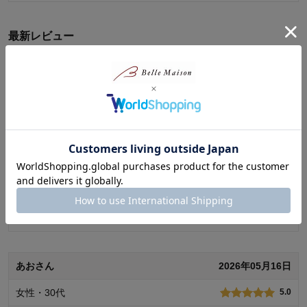
最新レビュー
※
現在販売していない色・サイズ等への商品レビューも含まれます。
あおさん
2026年05月16日
女性・30代
5.0
デザインが好きです。
さりげないドクターイエローが良かったです。私も息子もお気
に入りです。
0
人が参考になりました
参考になった
続きを読む
品質
5.0
お子さまのお気に入り度
5.0
デザイン
5.0
あおさん
2026年05月16日
着心地･使用感
5.0
女性・30代
5.0
購入商品：
ネイビー, 100