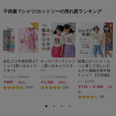
子供服 Tシャツ/カットソー
の
売れ筋ランキング
キ
名札ココ半袖切替えT
キッズバディTシャツ
猛暑にぴったり！も
シャツ(選べるキャラ
（選べるキャラクタ
っと薄くて涼しいひ
クター)
ー）
んやり接触冷感半袖
Ｔシャツ 【子供服】
ディズニー/Disney
ディズニー/Disney
ジータ/GITA
￥
895
￥
1,192
（税込）
（税込）
￥
778
～￥
898
（税
(
131
)
(
15
)
込）
(
4
)