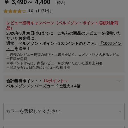
￥ 3,490～ 4,490
（税込）
4.0 （1,174件）
レビュー投稿キャンペーン（ベルメゾン・ポイント増額対象商
ステージが上がれば送料無料・返品引取無料！
品）
さらにポイント還元最大16倍！
2026年9月30日(水)までに、こちらの商品のレビューを投稿いた
だいたお客様に、
ベルメゾンご優待サービスについて
通常、ベルメゾン・ポイント30ポイントのところ、
「100ポイン
ト」
を進呈！
ベルメゾン・ポイントについて
※過去のレビュー投稿の修正・上書きを除く、コメント記入のあるレビュ
通常商品送料無料 返品引取無料（JCBのみ）
ー投稿が必須
※ポイント付与は、商品レビューを投稿いただいた翌月上旬頃
即時入会なら更に500円OFFクーポンプレゼント
※発送から3日目以降にレビュー投稿可能
ベルメゾン メンバーズカードについて
合計獲得ポイント：
16ポイント～
※
メンバーズカードの加算ポイントはステージ倍率適用前の基本ポイント
ベルメゾンメンバーズカードで最大＋4倍
に対して適用されます。
カラーを選択してください