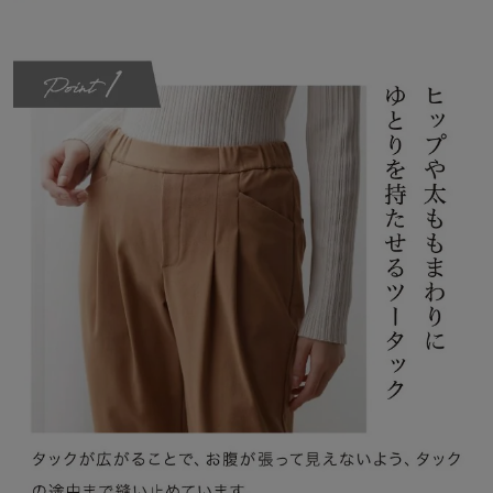
◆座(THE)パンツ
実は一日のうち半分以上の時間を座って過ごしている日本女性。
そして意外に座っている時にボトムに不満を感じていることが多い
のでは？立ち姿がキレイなのは当たり前、座っている時も「ラクち
ん＆キレイ」を叶える新発想のボトムのブランドです。
3/27(金)放送のフジテレビ系『ノンストップ！』にて座(THE)パン
ツ が紹介されました！
「CLASSY.Online」にて掲載いただきました(PR)
「mi-mollet」にてモデルのクリスウェブ佳子さんに着用いただきまし
た(PR)
商品にまつわる『デッセコラム』