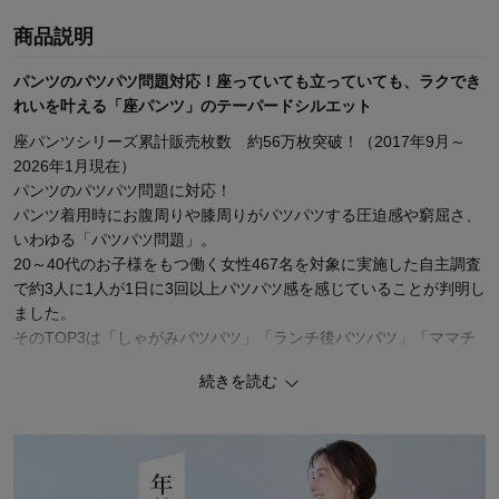
商品説明
パンツのパツパツ問題対応！座っていても立っていても、ラクでき
れいを叶える「座パンツ」のテーパードシルエット
座パンツシリーズ累計販売枚数 約56万枚突破！（2017年9月～
2026年1月現在）
パンツのパツパツ問題に対応！
パンツ着用時にお腹周りや膝周りがパツパツする圧迫感や窮屈さ、
いわゆる「パツパツ問題」。
20～40代のお子様をもつ働く女性467名を対象に実施した自主調査
で約3人に1人が1日に3回以上パツパツ感を感じていることが判明し
ました。
そのTOP3は「しゃがみパツパツ」「ランチ後パツパツ」「ママチ
ャリパツパツ」です。
続きを読む
―デザイン・スタイリング―
・ウエストはツータック仕様で、大人の体型に寄り添うゆとりのあ
る設計
・ウエスト裏側はぽっこりお腹をソフトにカバーする2重仕立て