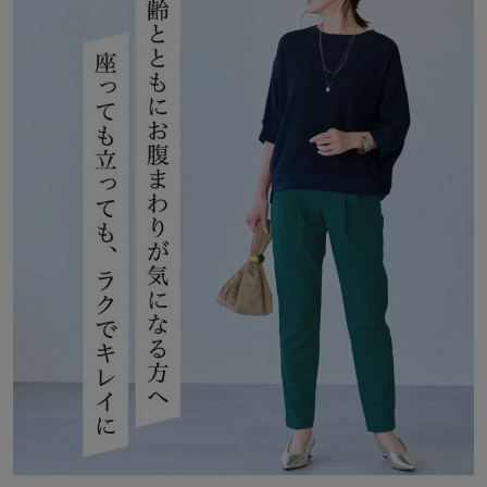
・ウエストは幅広ゴムでくい込みにくく、らくちん
・座った時に開きにくいL字型のポケット
・後ろの飾りポケットは太めにしてヒップをカバー
・裾にかけてシャープなラインを描くテーパードシルエット
・股下は62、66、70cmの3レングスから選べる丈展開
―素材―
・ハイパーストレッチでとにかくストレスなし
・程よく厚みとハリのある素材で通勤にも相応しいきちんと感
・キックバック性もあるので膝がつっぱらず、のびっぱなしにもな
らない
◆はたら着方改革とは？
「毎日の仕事、家事、育児。頑張るすべての働く人をもっとラク
に、もっと快適にしたい」
そんな想いをカタチにするベルメゾンファッションの動きやすさや
お手入れのしやすさに配慮した商品開発テーマです。
着心地の窮屈さを軽減する「座パンツ」シリーズや、洗濯の手間を
減らす「ラクドライ」シリーズなどはたらく人が快適に過ごせるウ
ェアを提案しています。