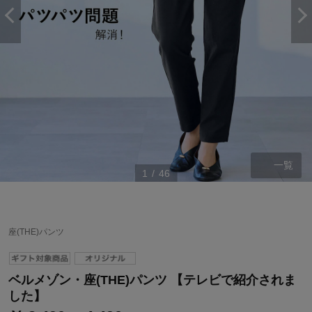
一覧
1
/
46
座(THE)パンツ
ベルメゾン・座(THE)パンツ 【テレビで紹介されま
した】