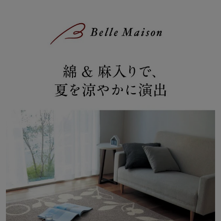
◆D-STANDARD
上質なものと暮らしたいけど、価格はやっぱりお手頃でなくちゃ。
デザインにはこだわりたいけど、使い勝手の良さも大切。
そんな欲張りな思いに応えるのがD-STANDARDのアイテムです。
テーブルなどの大物商品からインテリアグッズ、服にいたるまでア
イテムは充実。いろいろなシーンであなたの心地よい暮らしをお手
伝いします。
オリジナル商品も多数品揃え！ディズニーファンタジーショップ
ミッキーモチーフの定番アイテム「Dスタンダード」