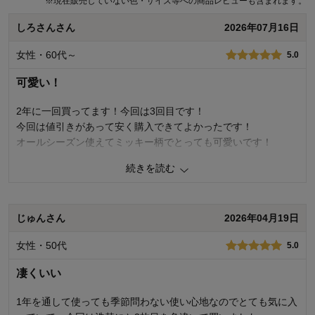
※
現在販売していない色・サイズ等への商品レビューも含まれます。
しろさんさん
2026年07月16日
女性・60代～
5.0
可愛い！
2年に一回買ってます！今回は3回目です！
今回は値引きがあって安く購入できてよかったです！
オールシーズン使えてミッキー柄でとっても可愛いです！
続きを読む
0
人が参考になりました
参考になった
価格
5.0
じゅんさん
2026年04月19日
機能
5.0
使用感・使いやすさ
5.0
女性・50代
デザイン・色
5.0
5.0
購入商品：
グリーン, 約190×240
凄くいい
使用場所：
リビング
購入のきっかけ：
買い替え
1年を通して使っても季節問わない使い心地なのでとても気に入