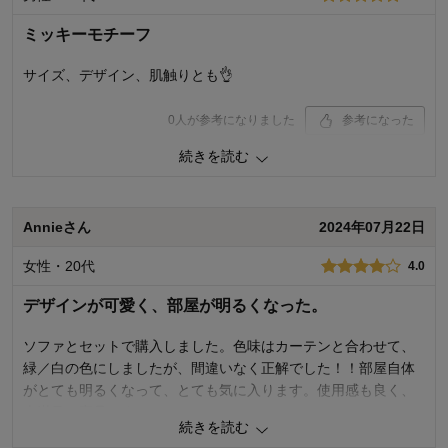
デザイン・色
3.0
ミッキーモチーフ
購入商品：
グレイッシュベージュ, 約130×190
使用場所：
ダイニング
サイズ、デザイン、肌触りとも👌
購入のきっかけ：
買い替え
商品を使う人：
自分、配偶者、子供
0
人が参考になりました
参考になった
続きを読む
価格
4.0
機能
5.0
使用感・使いやすさ
5.0
デザイン・色
5.0
Annieさん
2024年07月22日
購入商品：
グレイッシュベージュ, 約190×190
女性・20代
4.0
使用場所：
ダイニング
購入のきっかけ：
買い替え、カタログで見て
デザインが可愛く、部屋が明るくなった。
商品を使う人：
自分、子供
ソファとセットで購入しました。色味はカーテンと合わせて、
緑／白の色にしましたが、間違いなく正解でした！！部屋自体
がとても明るくなって、とても気に入ります。使用感も良く、
大満足の商品です。
続きを読む