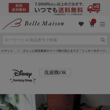
ット/マット
さらっと綿混素材のリーフ柄の洗えるラグ「ミッキーモチーフ」