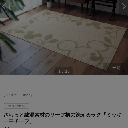
一覧
1
/
16
ディズニー/Disney
ステージが上がれば送料無料・返品引取無料！
さらにポイント還元最大16倍！
さらっと綿混素材のリーフ柄の洗えるラグ「ミッキ
ベルメゾンご優待サービスについて
ーモチーフ」
ベルメゾン・ポイントについて