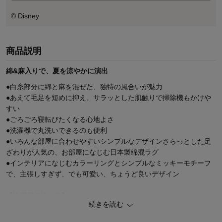
© Disney
商品説明
綿&麻入りで、夏を涼やかに演出
●白糸部分に綿と麻を混ぜた、独特の風合いが魅力
●あえて毛足を短めに抑え、サラッとした肌触りで掃除機もかけや
すい
●ごろごろ寝転びたくなる心地よさ
●洗濯機で丸洗いできるのも便利
●いろんな部屋に合わせやすいシンプルなデザインさらっとした足
ざわりが人気の、お部屋になじむ日本製綿混ラグ
●インテリアになじむカラーリングとシンプルなミッキーモチーフ
で、主張しすぎず、でも可愛い、ちょうど良いデザイン
【洗濯機で洗える】
続きを読む
●洗濯ネットのご使用で、洗濯機で洗える
●ずっと清潔に、気持ちよく使える