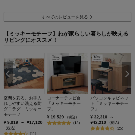
0
人が参考になりました
参考になった
価格
4.0
すべてのレビューを見る
機能
5.0
使用感・使いやすさ
5.0
【ミッキーモチーフ】わが家らしい暮らしが映える
デザイン・色
5.0
リビングにオススメ！
購入商品：
グリーン, 約130×190
使用場所：
リビング
購入のきっかけ：
買い足し
商品を使う人：
自分、配偶者
空間を彩る、お手入
コーナーテレビ台
パソコンキャビネッ
れしやすい洗える防
「ミッキーモチー
ト「ミッキーモチー
ダニラグ「ミッキー
フ」
フ」
モチーフ」
¥
19,529
¥
32,310
～
(税込)
¥
9,919
～
¥
17,120
¥
42,210
(税込)
(
18
)
(税込)
(
25
)
(
11
)