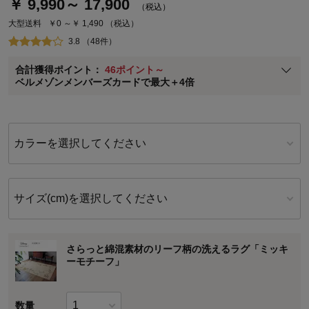
￥ 9,990～ 17,900
（税込）
通常商品送料無料 返品引取無料（JCBのみ）
大型送料
￥0 ～￥ 1,490
（税込）
即時入会なら更に500円OFFクーポンプレゼント
3.8 （48件）
ベルメゾン メンバーズカードについて
合計獲得ポイント：
46ポイント～
※
メンバーズカードの加算ポイントはステージ倍率適用前の基本ポイント
ベルメゾンメンバーズカードで最大＋4倍
に対して適用されます。
カラーを選択してください
サイズ(cm)を選択してください
さらっと綿混素材のリーフ柄の洗えるラグ「ミッキ
ーモチーフ」
数量