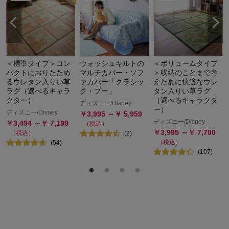
＜標準タイプ＞コン
ウォッシュキルトの
＜ボリュームタイプ
パクトにおりたため
マルチカバー・ソフ
＞収納のことまで考
るウレタン入りい草
ァカバー「クラシッ
えた夏に快適なウレ
ラグ（選べるキャラ
ク・プー」
タン入りい草ラグ
クター）
（選べるキャラクタ
ディズニー/Disney
ー）
ディズニー/Disney
￥
3,995
～￥
5,959
ディズニー/Disney
￥
3,494
～￥
7,199
（税込）
￥
3,995
～￥
7,700
（税込）
(
2
)
（税込）
(
54
)
(
107
)