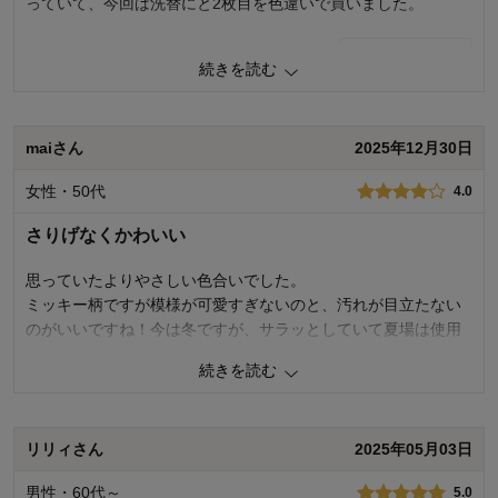
っていて、今回は洗替にと2枚目を色違いで買いました。
0
人が参考になりました
参考になった
続きを読む
価格
4.0
機能
5.0
使用感・使いやすさ
5.0
maiさん
2025年12月30日
デザイン・色
5.0
女性・50代
4.0
購入商品：
グレイッシュベージュ, 約190×190
使用場所：
リビング
さりげなくかわいい
購入のきっかけ：
買い足し
商品を使う人：
自分
思っていたよりやさしい色合いでした。
ミッキー柄ですが模様が可愛すぎないのと、汚れが目立たない
のがいいですね！今は冬ですが、サラッとしていて夏場は使用
感が良さそうです。
続きを読む
0
人が参考になりました
参考になった
リリィさん
2025年05月03日
価格
4.0
機能
5.0
男性・60代～
5.0
使用感・使いやすさ
5.0