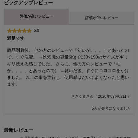
ピックアップレビュー
評価が高いレビュー
評価が低いレビュー
5.0
1.0
満足です
残念
商品到着後、 他の方のレビューで「匂いが。。。」とあったの
デザインは良かった。 黒い洋服が繊維が着いて真っ白… 掃除機
で、すぐ洗濯。 →洗濯機の容量6Kgで130×190のサイズがギリ
をかければ、ゴミ箱は繊維だらけ… 掃除機のブラシが回らなく
ギリ洗える感じでした。 さらに、他の方のレビューで「毛
なった… 可愛いのに…残念でならない。安い訳でもないのに…
が。。。」とあったので） →乾いた後、すぐにコロコロをかけ
もう使う気にならない…。きちんと点検すべきでは
ました。 以上の事を実行し、使用感はだいぶよくなったと思い
サーランさん（ 2021年09月13日 ）
ます。
5人が参考になりました
ささくまさん（ 2020年09月02日 ）
5人が参考になりました
最新レビュー