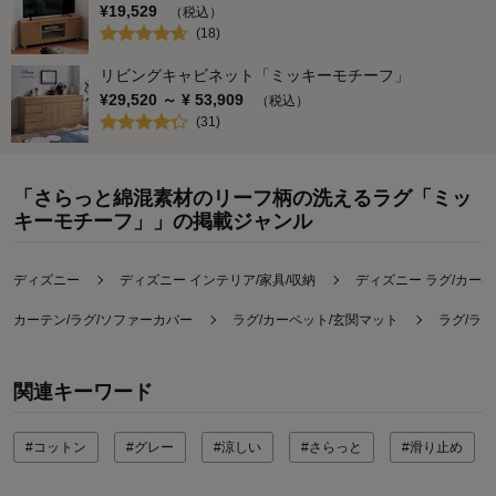
¥
19,529
（税込）
(
18
)
リビングキャビネット「ミッキーモチーフ」
¥
29,520
～ ¥
53,909
（税込）
(
31
)
「さらっと綿混素材のリーフ柄の洗えるラグ「ミッ
キーモチーフ」」の掲載ジャンル
ディズニー
ディズニー インテリア/家具/収納
ディズニー ラグ/カーペ
カーテン/ラグ/ソファーカバー
ラグ/カーペット/玄関マット
ラグ/ラ
関連キーワード
#コットン
#グレー
#涼しい
#さらっと
#滑り止め