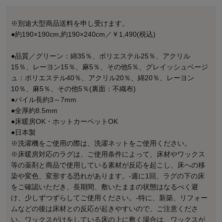
※別途大型商品送料を申し受けます。
●約190×190cm,約190×240cm／￥1,490(税込)
●品質／グリーン：綿35％、ポリエステル25％、アクリル
15％、レーヨン15％、麻5％、その他5％、グレイッシュベージ
ュ：ポリエステル40％、アクリル20％、綿20％、レーヨン
10％、麻5％、その他5％(裏面：不織布)
●パイル長約3～7mm
●全厚約8.5mm
●床暖房OK・ホットカーペットOK
●日本製
※洗濯機をご使用の際は、洗濯ネットをご使用ください。
※床暖房対応のラグは、ご使用条件によって、床材やワックス
等の薬剤と商品で使用している素材が反応を起こし、床への移
染や変色、変形する恐れがあります。-週に1回、ラグの下の床
をご確認いただき、長期間、敷いたままの状態はなるべく避
け、少しずつずらしてご使用ください。-特に、新築、リフォー
ムなどの後は床材との反応が起きやすいので、ご注意くださ
い。ワックスがけをしている床の上に敷く場合は、ワックスが