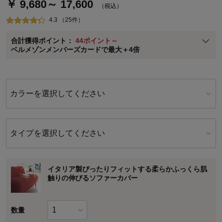
￥ 9,680～ 17,600
通常商品送料無料 返品引取無料（JCBのみ）
（税込）
即時入会なら更に500円OFFクーポンプレゼント
4.3 （25件）
ベルメゾン メンバーズカードについて
合計獲得ポイント：
44ポイント～
※
メンバーズカードの加算ポイントはステージ倍率適用前の基本ポイント
ベルメゾンメンバーズカードで最大＋4倍
に対して適用されます。
カラーを選択してください
タイプを選択してください
イタリア製ぴったりフィットする柔らかふっくら肌
触りの伸びるソファーカバー
数量