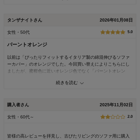
け、背もたれに、ハンドタオル、タオルを押し込んで形を整え
ました。
タンザナイトさん
2026年01月08日
以前使っていたのはソファの形になっていなのでちょっと残
念でした。
女性・50代
5.0
0
人が参考になりました
参考になった
バーントオレンジ
価格
3.0
以前は「ぴったりフィットするイタリア製の綿混伸びるソファ
機能
3.0
ーカバー」のオレンジでした。今回買い替えによりこちらにし
使用感・使いやすさ
3.0
ましたが、蜜柑色に近いオレンジ色でなく「バーントオレン
デザイン・色
4.0
ジ」？赤みがかった濃いオレンジ色です。
続きを読む
扱いやすく装着は簡単です。我が家のソファーは背もたれ部を
購入商品：
オレンジ, ２人掛け用（肘掛けあり）
使用場所：
リビング
倒すことによってベッドになるタイプですが、伸縮性よくぴっ
購入のきっかけ：
買い替え
たりフィットしています。
商品を使う人：
自分、配偶者、来客用、その他
購入者さん
2025年11月02日
0
人が参考になりました
参考になった
女性・60代～
2.0
価格
5.0
機能
5.0
皆様の高レビューを拝見し、古びたリビングのソファ用に購入
使用感・使いやすさ
5.0