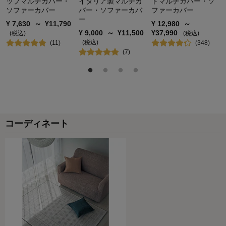
ップマルチカバー・
イタリア製マルチカ
トマルチカバー・ソ
ソファーカバー
バー・ソファーカバ
ファーカバー
ー
1
人が参考になりました
参考になった
¥
7,630
～
¥
11,790
¥
12,980
～
¥
9,000
～
¥
11,500
¥
37,990
(税込)
(税込)
価格
2.0
(税込)
(
11
)
(
348
)
機能
4.0
(
7
)
使用感・使いやすさ
4.0
デザイン・色
4.0
購入商品：
オレンジ, ３人掛け用（肘掛けあり）
使用場所：
リビング
購入のきっかけ：
ネットで見つけて
商品を使う人：
自分、配偶者
コーディネート