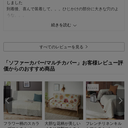
しました
デザイン・色
5.0
到着後、喜んで装着して。。。ひじかけの部分に大きな穴のよ
購入商品：
オレンジ, ３人掛け用（肘掛けなし）
うな。。。
使用場所：
リビング
裏返して縫製不良だとわかり、返品させていただきました
購入のきっかけ：
買い替え
続きを読む
（今回が初めての経験ですが）外部業者から送られてきたよう
商品を使う人：
自分
でした。
イタリア製なので、どこが検品をかけているのかわかりません
が
すべてのレビューを見る
やはり日本製とは違いがあるのかしら？と残念です
生地の伸びる感じも、色合いも気に入っていたので、残念です
「ソファーカバー/マルチカバー」お客様レビュー評
検品システムの改善を検討されてはいかがでしょうか？
価からのおすすめ商品
商品のご購入、ならびにレビューへのご投稿ありがとうございます。
このたびは、不良品をお届けしてしまったとのこと心よりお詫び申し
上げます。 また、お忙しい中、返品のご対応いただき、お手数をおか
けし申し訳ございません。 再発防止の為、メーカーと連携のうえ、よ
り一層検品体制の強化に努めてまいります。 今後もお客様により満足
度の高い商品をお届けできるよう努力をしてまいります。 貴重なご意
見ありがとうございました。
フラワー柄のスカラ
大胆な花柄が美しい
フレンチリネンキル
千趣会 担当者