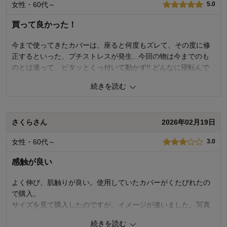
女性・60代～
5.0
使用感・使いやすさ
4.0
デザイン・色
5.0
買って良かった！
購入商品：
オレンジ, １人掛け用（肘掛けなし）
使用場所：
その他
今まで使ってきたカバーは、座ると何度もズレて、その度に修
購入のきっかけ：
ネットで見つけて
正するといった、プチストレスが発生...今回の物は今までのも
商品を使う人：
その他
のとは違って、ピタッとくっ付いて動かず!! どんなに寝転んで
も飛び跳ねても修正要らずです!!
続きを読む
2
人が参考になりました
参考になった
さくらさん
2026年02月19日
価格
5.0
機能
5.0
女性・60代～
3.0
使用感・使いやすさ
5.0
デザイン・色
5.0
感触が良い
購入商品：
ベージュ, ３人掛け用（肘掛けあり）
使用場所：
リビング
よく伸び、肌触りが良い。使用していたカバーがくたびれたの
購入のきっかけ：
買い替え
で購入。
商品を使う人：
自分、配偶者、その他
サイズを見て購入したのですが、イメージが違いました。写真
では、ソファ型になっていたので購入したのですが伸びるだけ
続きを読む
で型が定まってないので、ソファの型にする為に内側、両肘掛