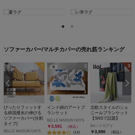
ソファーカバー/マルチカバー
の
売れ筋ランキング
ぴったりフィットす
インド綿のアートブ
北欧スタイルのシェ
る綿混撥水の伸びる
ランケット
ニールブランケット
ソファーカバー(分割
【SNSで話題】
BELLE MAISON DAYS
タイプ)
iloi／イロアイ
￥
3,591
（税込）
BELLE MAISON DAYS
￥
3,990
（税込）
(
14
)