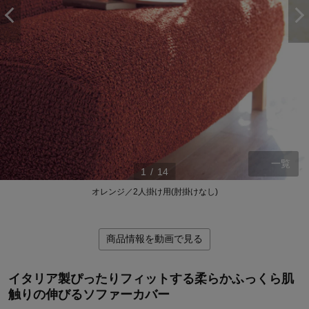
一覧
1
/
14
オレンジ／2人掛け用(肘掛けなし)
ステージが上がれば送料無料・返品引取無料！
商品情報を動画で見る
さらにポイント還元最大16倍！
ベルメゾンご優待サービスについて
イタリア製ぴったりフィットする柔らかふっくら肌
ベルメゾン・ポイントについて
触りの伸びるソファーカバー