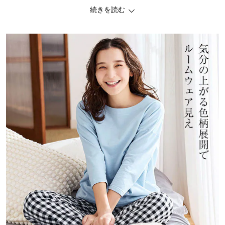
で、長いシーズン活躍します。
続きを読む
・パンツはやわらかい身生地綿１００％のダブルガーゼで、汗ばむ
夏も快適。
・ダブルガーゼ素材のパンツは、吸水性に優れているため、暑さの
残る時期もふわふわの肌ざわり。
ー機能ー
・パンツは右後ろにポケット付き。
◆EVERYDAY FUN（エブリデイ ファン）
インナーやルームウェアも、かわいいモノを身に着けたい。
そんな大人女性の気持ちに寄り添った、ベルメゾンのオリジナルイ
ンナー・ルームウェアブランドです。
楽しい色と柄でおうち時間を明るく彩ります。