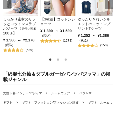
しっかり素材のサラ
【3枚組】コットンシ
ゆったりきれいシル
ッとコットンスラブ
ョーツ
エットのコットンプ
パジャマ【身生地綿
リントTシャツ
¥
1,390
～
¥
1,590
100％】
¥
1,252
～
¥
1,386
(税込)
¥
1,980
～
¥
2,178
(税込)
(
1274
)
(税込)
(
150
)
(
539
)
「綿混七分袖＆ダブルガーゼパンツパジャマ」の掲
載ジャンル
女性下着/インナー/パジャマ
ルームウェア
パジャマ
ギフト
ギフト ファッション/ファッション雑貨
ギフト ルームウェ