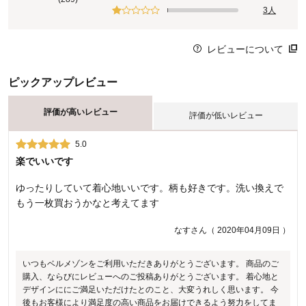
3人
レビューについて
ピックアップレビュー
評価が高いレビュー
評価が低いレビュー
5.0
1.0
楽でいいです
チクチクする
ゆったりしていて着心地いいです。柄も好きです。洗い換えで
デザインやサイズ感はバッチリでした。でも、素肌に着ると、
もう一枚買おうかなと考えてます
なんとなくチクチクする。洗っても変わらず。気にし出すと、
寝られなくなるので残念ながらもう着ていません。
なすさん（ 2020年04月09日 ）
クロさん（ 2022年07月06日 ）
いつもベルメゾンをご利用いただきありがとうございます。 商品のご
購入、ならびにレビューへのご投稿ありがとうございます。 着心地と
いつもベルメゾンをご利用いただきありがとうございます。 商品のご
デザインににご満足いただけたとのこと、大変うれしく思います。 今
購入、ならびにレビューへのご投稿ありがとうございます。 このたび
後もお客様により満足度の高い商品をお届けできるよう努力をしてま
は商品の素材感にご満足いただけなかったとのこと、誠に申し訳ござ