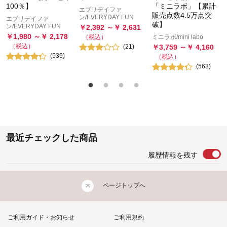
100％】
「ミニラボ」【累計
エブリデイファ
販売点数4.5万点突
ン/EVERYDAY FUN
エブリデイファ
破】
ン/EVERYDAY FUN
￥
2,392
～￥
2,631
￥
1,980
～￥
2,178
ミニラボ/mini labo
（税込）
（税込）
(
21
)
￥
3,759
～￥
4,160
(
539
)
（税込）
(
563
)
最近チェックした商品
履歴情報を残す
ページトップへ
ご利用ガイド・お知らせ
ご利用規約