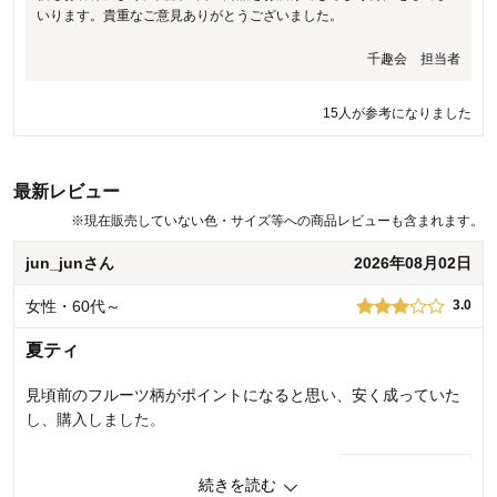
いります。貴重なご意見ありがとうございました。
いません。トップスとパンツともに綿を使用した素材のため、綿糸の
若干の毛羽が素肌にご着用された際に多少の刺激となっている場合が
千趣会 担当者
考えられます。お洗濯の際に柔軟剤をご使用いただくことで毛羽が立
ちにくくなる可能性がございますので、お試しいただけますと幸いで
す。 いただいたご意見をもとに今後の商品開発の参考にさせていただ
15人が参考になりました
きます。 今後もお客様により満足度の高い商品をお届けできるよう努
力をしてまいります。 貴重なご意見ありがとうございました。
千趣会 担当者
最新レビュー
※
現在販売していない色・サイズ等への商品レビューも含まれます。
10人が参考になりました
jun_junさん
2026年08月02日
女性・60代～
3.0
夏ティ
見頃前のフルーツ柄がポイントになると思い、安く成っていた
し、購入しました。
0
人が参考になりました
参考になった
続きを読む