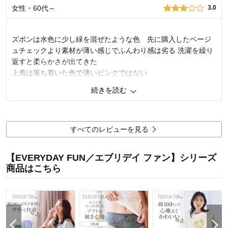
品質：
女性・60代～
3.0
身長（cm）：
151～155
着心地：
デザイン：
ズボンは水色に少し緑を混ぜたような色 先に購入したベージ
サイズ：
大きめ（長め）
ュチェックより素材が薄い感じでふんわり感は劣る 洗濯を繰り
返すと柔らかさが出てきた
上着は落ち着いた色で薄いピンクではない
続きを読む
1
人が参考になりました
参考になった
品質
2.0
着心地
3.0
すべてのレビューを見る
デザイン
3.0
購入商品：
ライトブルーチェック（ピンク）, LL
【EVERYDAY FUN／エブリデイ ファン】シリーズ
体型：
商品はこちら
身長（cm）：
サイズ：