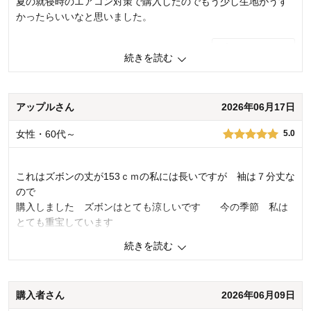
夏の就寝時のエアコン対策で購入したのでもう少し生地がうす
身長（cm）：
156～160
サイズ：
ちょうど良い
かったらいいなと思いました。
1
人が参考になりました
参考になった
続きを読む
品質
4.0
着心地
5.0
デザイン
4.0
アップルさん
2026年06月17日
購入商品：
ライトブルーチェック（ピンク）, LL
女性・60代～
5.0
お気に入りポイント：
サイズ
体型：
ぽっちゃり型
おすすめ用途：
カジュアル
これはズボンの丈が153ｃｍの私には長いですが 袖は７分丈な
身長（cm）：
166～
サイズ：
ので
購入しました ズボンはとても涼しいです 今の季節 私は
とても重宝しています
続きを読む
0
人が参考になりました
参考になった
購入者さん
2026年06月09日
購入商品：
ギンガムチェック（水色）, M
体型：
標準