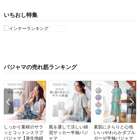
いちおし特集
パジャマ
の
売れ筋ランキング
しっかり素材のサラ
風を通して涼しい綿
素肌にさらりと心地
ッとコットンスラブ
混サッカー半袖パジ
いい♪やわらかダブル
パジャマ【身生地綿
ャマ
ガーゼ半袖パジャマ