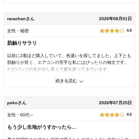
品質
3.0
着心地
3.0
デザイン
4.0
rarachanさん
2026年08月01日
購入商品：
ライトブルーチェック（ピンク）, L
女性・秘密
4.0
お気に入りポイント：
デザイン、色、品質
体型：
標準
肌触りサラリ
おすすめ用途：
お出かけ用、カジュアル、いつでも
身長（cm）：
161～165
サイズ：
ちょうど良い
以前に2着ほど購入していて、色違いを探してました。上下とも
肌触りが良く、エアコンの苦手な私にはぴったりの袖丈です。
ただパンツの丈が少し長くて裾を折ってきています。
続きを読む
0
人が参考になりました
参考になった
品質
4.0
pekoさん
2026年07月25日
着心地
5.0
デザイン
4.0
女性・60代～
4.0
購入商品：
ライトブルーチェック（ピンク）, L
お気に入りポイント：
デザイン、色、生地
もう少し生地がうすかったら…
体型：
ぽっちゃり型
おすすめ用途：
いつでも