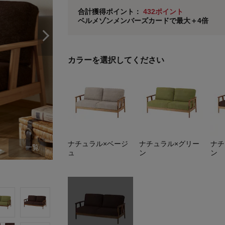
ベルメゾン メンバーズカードについて
合計獲得ポイント：
432ポイント
ベルメゾンメンバーズカードで最大＋4倍
※
メンバーズカードの加算ポイントはステージ倍率適
カラーを選択してください
ナチュラル×ベージ
ナチュラル×グリー
ナチ
一覧
ュ
ン
ン
ナチュラル×ベージュ