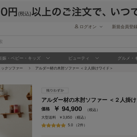
ログオン
新規会員登
妊娠・ベビー・キッズ
ビューティ
グルメ・
リックソファー
アルダー材の木肘ソファー ＜２人掛けワイド＞
ステージが上がれば送料無料・返品引取無料
アルダー材の木肘ソファー ＜２人掛
さらにポイント還元最大16倍！
￥ 94,900
価格
（税込）
ベルメゾンご優待サービスについて
ベル
大型送料
￥3,850
（税込）
通常商品送料無料 返品引取無料（JCBのみ）
5.0 （2件）
即時入会なら更に500円OFFクーポンプレゼン