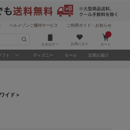
録
ベルメゾンご優待サービス
ご利用ガイド・お知らせ
お気に入り
カタログ
カート
ギフト
ディズニー
セール
定期お届け
！
けワイド＞
メゾン・ポイントについて
ト