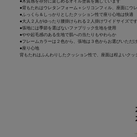
●木質感を存分に楽しめるオイル塗装を施しています
●背もたれはウレタンフォーム＋シリコンフィル、座面にウ
●ふっくら＆しっかりとしたクッション性で座り心地は快適
●大人２人がゆったり腰掛けられる２人掛けワイドサイズで
●張地には季節を選ばないファブリック生地を使用
●やや起毛感のある生地で肌への当たりもやわらか
●フレームカラーは２色から、張地は３色からお選びいただ
●座り心地
背もたれはふんわりしたクッション性で、座面は程よいクッ