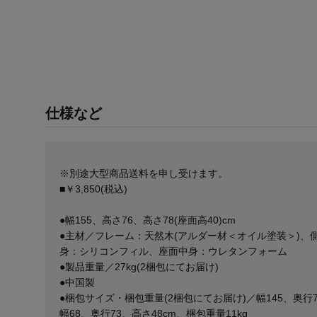
仕様など
※別途大型商品送料を申し受けます。
■￥3,850(税込)
●幅155、高さ76、高さ78(座面高40)cm
●主材／フレーム：天然木(アルダー材＜オイル塗装＞)、
身：シリコンフィル、座面中身：ウレタンフォーム
●製品重量／27kg(2梱包にてお届け)
●中国製
●梱包サイズ・梱包重量(2梱包にてお届け)／幅145、奥行7
幅68、奥行73、高さ48cm、梱包重量11kg