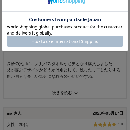
0
人が参考になりました
参考になった
続きを読む
価格
5.0
機能
5.0
使用感・使いやすさ
5.0
デザイン・色
5.0
おかちゅんさん
2026年05月27日
購入商品：
ミッキー＆フレンズ／いい雰囲気（フェ
女性・50代
5.0
イスタオル）, フェイスタオル
使用場所：
キッチン
購入のきっかけ：
買い足し
商品を使う人：
自分、子供
高齢の父用に、大判バスタオルが必要となり購入しました。
父が喜ぶデザインかどうかは別として、洗ったり干したりする
側が明るく楽しい気分になれるのがいいですね。
この絶妙なサイズが他になかなか見付からず、80歳代にこちら
続きを読む
のお品を選ぶことにはなりましたが、手触り柔らかく、価格は
それなりですが、いいお品だなと感じました。
maiさん
2026年05月17日
0
人が参考になりました
参考になった
女性・20代
5.0
価格
3.0