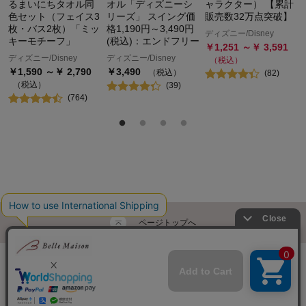
るまいにちタオル同
オル「ディズニーシ
ャラクター） 【累計
色セット（フェイス3
リーズ」 スイング価
販売数32万点突破】
枚・バス2枚）「ミッ
格1,190円～3,490円
ディズニー/Disney
キーモチーフ」
(税込)：エンドフリー
￥
1,251
～￥
3,591
ディズニー/Disney
ディズニー/Disney
（税込）
￥
1,590
～￥
2,790
￥
3,490
（税込）
(
82
)
（税込）
(
39
)
(
764
)
ページトップへ
ご利用ガイド・お知らせ
ご利用規約
サイトマップ
ベルメゾンネットTOPへ