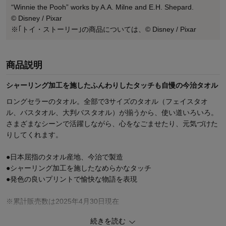
“Winnie the Pooh” works by A.A. Milne and E.H. Shepard.
© Disney / Pixar
※｢トイ・ストーリー｣の商品については、© Disney / Pixar
商品説明
シャーリング加工を施したふんわりしたタッチも自慢の今治タオル
ロングセラーのタオル。全部で3サイズのタオル（フェイスタオ
ル、バスタオル、大判バスタオル）が揃うから、使い道いろいろ。
さまざまなシーンで活躍しながら、心をなごませたり、元気づけた
りしてくれます。
●日本屈指のタオル産地、今治で製造
●シャーリング加工を施したなめらかなタッチ
●発色の良いプリントで愉快な物語を表現
※累計販売数は2025年4月30日現在
続きを読む
＼この商品はお返しやギフトにも選ばれています／