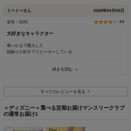
機能
5.0
使用感・使いやすさ
5.0
ミーミーさん
2026年04月03日
デザイン・色
5.0
女性・50代
4.0
購入商品：
ロッツォ／いちごのケーキ（フェイスタ
オル）, フェイスタオル
大好きなキャラクター
使用場所：
リビング、寝室
購入のきっかけ：
ネットで見つけて
商品を使う人：
自分
着いかえで購入した
肌触りが好きでリピーターしている
0
人が参考になりました
参考になった
続きを読む
価格
4.0
機能
4.0
使用感・使いやすさ
4.0
すべてのレビューを見る
デザイン・色
4.0
購入商品：
チップ＆デール／コーラル（フェイスタ
＜ディズニー＞選べる定期お届けマンスリークラブ
オル）, フェイスタオル
の通常お届け1
使用場所：
その他
購入のきっかけ：
買い替え