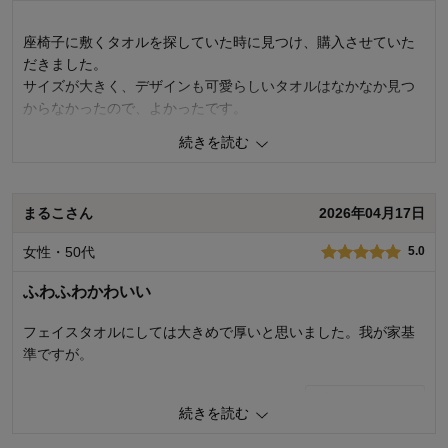
機能
4.0
使用感・使いやすさ
4.0
座椅子に敷くタオルを探していた時に見つけ、購入させていた
デザイン・色
5.0
だきました。
サイズが大きく、デザインも可愛らしいタオルはなかなか見つ
購入商品：
ミッキーマウス／ポーズ（大判バスタオ
ル）, 大判バスタオル
からなかったので、よかったです。
購入のきっかけ：
買い替え
色も蛍光色ではなく柔らかい色合いで、大きいサイズですが乾
商品を使う人：
両親
続きを読む
きやすいので満足です。
0
人が参考になりました
参考になった
まるこさん
2026年04月17日
価格
5.0
女性・50代
5.0
機能
5.0
使用感・使いやすさ
5.0
ふわふわかわいい
デザイン・色
5.0
フェイスタオルにしては大きめで厚いと思いました。我が家基
購入商品：
ミッキー＆フレンズ／楽しいアルファベ
ット（大判バスタオル）, 大判バスタオ
準ですが。
ル
使用場所：
リビング
購入のきっかけ：
転居・引越、ネットで見つけて
0
人が参考になりました
参考になった
続きを読む
商品を使う人：
自分
価格
4.0