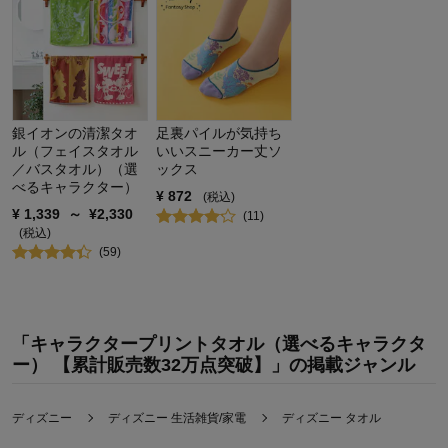
銀イオンの清潔タオ
足裏パイルが気持ち
ル（フェイスタオル
いいスニーカー丈ソ
／バスタオル）（選
ックス
べるキャラクター）
¥
872
(税込)
¥
1,339
～
¥
2,330
(
11
)
(税込)
(
59
)
「キャラクタープリントタオル（選べるキャラクタ
ー） 【累計販売数32万点突破】」の掲載ジャンル
ディズニー
ディズニー 生活雑貨/家電
ディズニー タオル