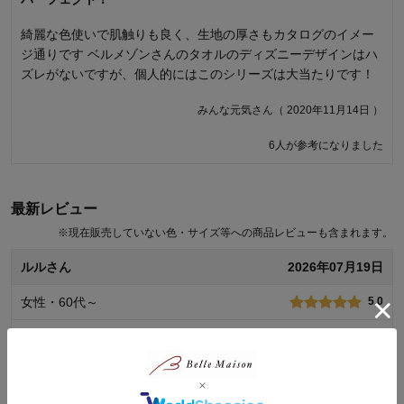
ーーーーーーーーーーーーーーーーーーー
綺麗な色使いで肌触りも良く、生地の厚さもカタログのイメー
今回のタオルは絵の側が水を吸わない仕様なので使えないと思
ジ通りです ベルメゾンさんのタオルのディズニーデザインはハ
いました
ズレがないですが、個人的にはこのシリーズは大当たりです！
チコさん（ 2026年02月14日 ）
みんな元気さん（ 2020年11月14日 ）
3人が参考になりました
6人が参考になりました
最新レビュー
※
現在販売していない色・サイズ等への商品レビューも含まれます。
ルルさん
2026年07月19日
女性・60代～
5.0
かわいいです
使いやすいです😊