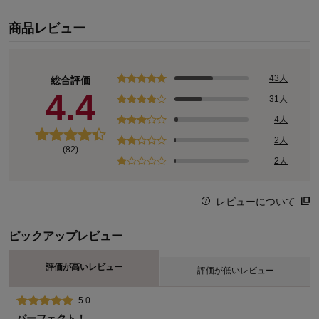
予算3,000円くらいのお返しや贈り物をお探しの方へ。
商品レビュー
当店では無料のギフトラッピングサービスを承っております。お礼
やご挨拶など、心を込めたプレゼントにぜひご利用ください。
(カートに入れた後、ショッピングカート画面の「サービスを設
定」ボタンからご選択ください。)
43人
総合評価
4.4
31人
【在庫限り】デスクまわりを整理できるアイテムがお買い得！
4人
ディズニー/Disneyの人気ランキング
2人
ーーーーーーーーーーーーーーーーーーーーーー
(82)
★この商品は「定期お届け」が人気です！
2人
ーーーーーーーーーーーーーーーーーーーーーー
こちらの商品は多くのお客さまから、定期でのご注文を頂戴してい
レビューについて
ます。
単品よりもお得な価格で購入できます。
ピックアップレビュー
※一部キャンペーン実施期間中は除きます。
毎月1回ご指定の日にお届けいたします。
評価が高いレビュー
解約も好きな時に自由にできます。
評価が低いレビュー
ぜひこの機会にお試しください。
5.0
1.0
定期お届けのご検討について
パーフェクト！
タオルは賭けです