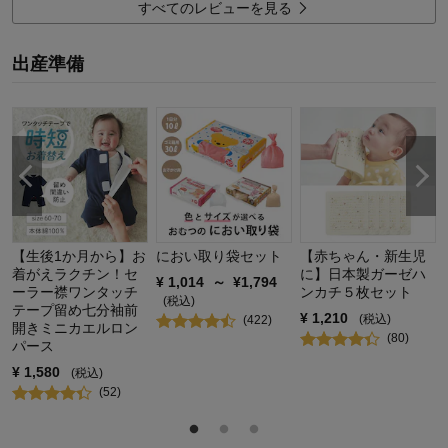
品質
5.0
すべてのレビューを見る
デザイン
5.0
着心地･使用感
5.0
出産準備
購入商品：
ベージュ系, 60
お子さまの年齢：
0～3ヶ月
お子さまの性別：
男の子
【生後1か月から】お
におい取り袋セット
【赤ちゃん・新生児
着がえラクチン！セ
に】日本製ガーゼハ
¥
1,014
～
¥
1,794
ーラー襟ワンタッチ
ンカチ５枚セット
(税込)
テープ留め七分袖前
¥
1,210
(税込)
(
422
)
開きミニカエルロン
(
80
)
パース
¥
1,580
(税込)
(
52
)