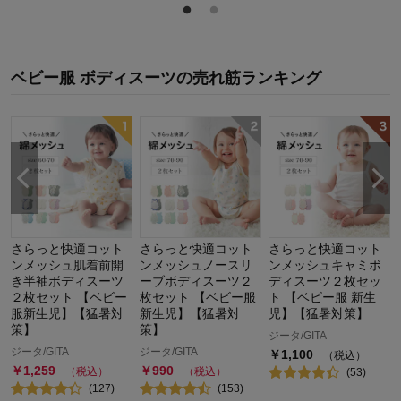
ベビー服 ボディスーツ
の
売れ筋ランキング
さらっと快適コット
さらっと快適コット
さらっと快適コット
ンメッシュ肌着前開
ンメッシュノースリ
ンメッシュキャミボ
き半袖ボディスーツ
ーブボディスーツ２
ディスーツ２枚セッ
２枚セット 【ベビー
枚セット 【ベビー服
ト 【ベビー服 新生
服新生児】【猛暑対
新生児】【猛暑対
児】【猛暑対策】
策】
策】
ジータ/GITA
ジータ/GITA
ジータ/GITA
￥
1,100
（税込）
￥
1,259
￥
990
（税込）
（税込）
(
53
)
(
127
)
(
153
)