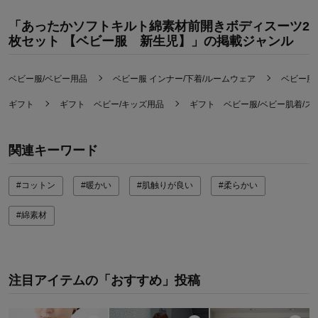
「あったかソフトキルト綿素材前開きボディスーツ2
枚セット 【ベビー服 新生児】」の掲載ジャンル
ベビー服/ベビー用品
ベビー服 インナー/下着/ルームウェア
ベビー服
ギフト
ギフト ベビー/キッズ用品
ギフト ベビー服/ベビー肌着/ス
関連キーワード
#コットン
#暖かい
#肌触りが良い
#柔らかい
#綿素材
注目アイテムの「おすすめ」投稿