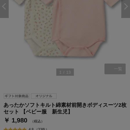
一覧
1
/
13
ステージが上がれば送料無料・返品引取無料！
さらにポイント還元最大16倍！
ベルメゾンご優待サービスについて
あったかソフトキルト綿素材前開きボディスーツ2枚
ベルメゾン・ポイントについて
セット 【ベビー服 新生児】
￥ 1,980
通常商品送料無料 返品引取無料（JCBのみ）
（税込）
即時入会なら更に500円OFFクーポンプレゼント
4.8 （33件）