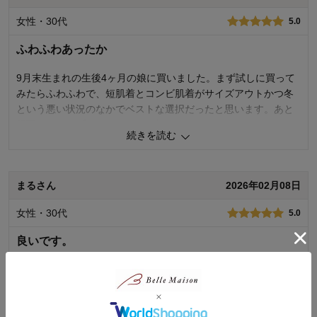
女性・30代
5.0
ふわふわあったか
9月末生まれの生後4ヶ月の娘に買いました。まず試しに買って
みたらふわふわで、短肌着とコンビ肌着がサイズアウトかつ冬
という悪い状況のなかでベストな選択だったと思います。あと
股下のスナップが2つとオムツ替えがしやすかったので2セット
続きを読む
追加購入しました。
0
人が参考になりました
参考になった
まるさん
2026年02月08日
品質
5.0
女性・30代
5.0
デザイン
5.0
着心地･使用感
5.0
良いです。
購入商品：
ベージュ系, 70
お子さまの年齢：
～6ヶ月
肌触りが良く、購入して良かったです。
お子さまの性別：
女の子
0
人が参考になりました
参考になった