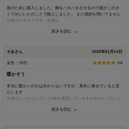
孫のために購入しました。脚をバタバタさせるので娘がこのタ
イプがいいとのことで購入しました。 まだ感想を聞いてません
が着せやすそうです。生地は
厚手なので暖かそうです。
続きを読む
0
人が参考になりました
参考になった
そあさん
2025年01月14日
品質
5.0
デザイン
5.0
女性・20代
5.0
着心地･使用感
4.0
暖かそう
購入商品：
ベージュ系, 60
お子さまの年齢：
～6ヶ月
お子さまの性別：
男の子
本当に暖かいのかは分からないですが、真冬に着せていると安
心します
生地もしっかりしていて4枚を着回していますが今のところへた
りなどありません
続きを読む
0
人が参考になりました
参考になった