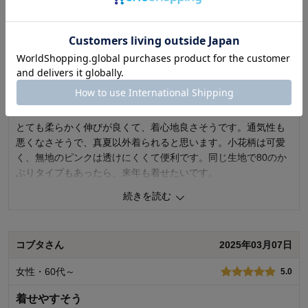
続きを読む
品質
5.0
デザイン
5.0
着心地･使用感
5.0
購入者さん
2026年01月20日
購入商品：
オフホワイト, 70
お子さまの年齢：
0～3ヶ月
女性・秘密
5.0
お子さまの性別：
男の子
とても柔らかく伸びが良くて、着心地良さそうです。通気性も
悪くなさそうで、真夏以外着られると思います。小花柄は可愛
く、無地のピンクは透けにくくて便利です。同じ生地で80のか
ぶりタイプもあったら、来年も着せたいです。
続きを読む
0
人が参考になりました
参考になった
コブタさん
2025年03月07日
購入商品：
ピンク系, 70
品質：
デザイン：
女性・60代～
5.0
お子さまの年齢：
～6ヶ月
お子さまの性別：
女の子
着せやすそう
着心地･使用感：