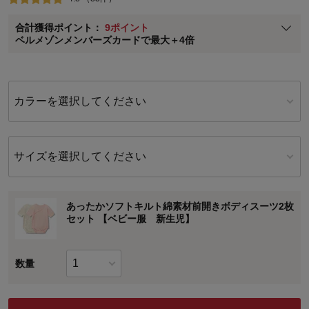
ベルメゾン メンバーズカードについて
合計獲得ポイント：
9ポイント
※
メンバーズカードの加算ポイントはステージ倍率適用前の基本ポイント
ベルメゾンメンバーズカードで最大＋4倍
に対して適用されます。
カラーを選択してください
サイズを選択してください
あったかソフトキルト綿素材前開きボディスーツ2枚
セット 【ベビー服 新生児】
数量