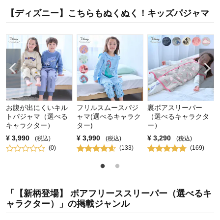
品質
5.0
【ディズニー】こちらもぬくぬく！キッズパジャマ
お子さまのお気に入り度
4.0
デザイン
4.0
着心地･使用感
4.0
購入商品：
ミッキーマウス, 120～130
体型：
標準
お子さまの性別：
女の子
お子様の年齢：
6～9歳
)
お腹が出にくいキル
フリルスムースパジ
裏ボアスリーパー
トパジャマ（選べる
ャマ(選べるキャラク
（選べるキャラクタ
キャラクター）
ター)
ー）
¥
3,990
¥
3,990
¥
3,290
(税込)
(税込)
(税込)
(
0
)
(
133
)
(
169
)
「【新柄登場】 ボアフリーススリーパー（選べるキ
ャラクター）」の掲載ジャンル