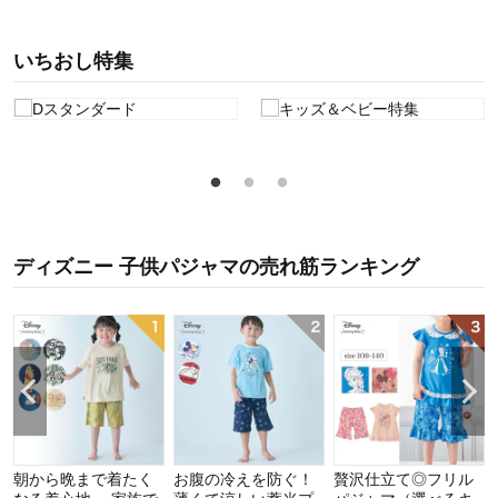
いちおし特集
ディズニー 子供パジャマ
の
売れ筋ランキング
朝から晩まで着たく
お腹の冷えを防ぐ！
贅沢仕立て◎フリル