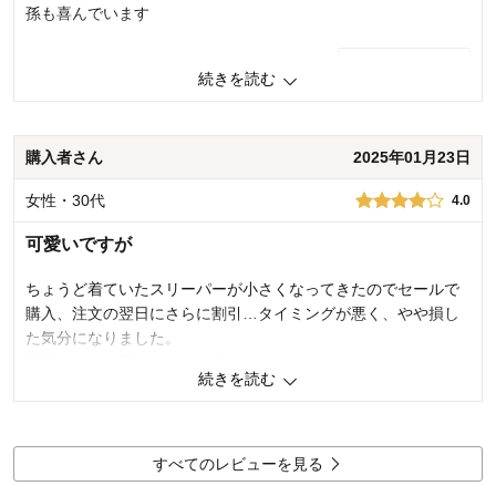
120～130
孫も喜んでいます
体型：
標準
お子さまの性別：
女の子
お子様の年齢：
6～9歳
1
人が参考になりました
参考になった
続きを読む
品質
4.0
お子さまのお気に入り度
5.0
デザイン
4.0
購入者さん
2025年01月23日
着心地･使用感
4.0
女性・30代
4.0
購入商品：
ミッキーマウス, 100～110
体型：
標準
可愛いですが
お子さまの性別：
女の子
お子様の年齢：
3～5歳
ちょうど着ていたスリーパーが小さくなってきたのでセールで
購入、注文の翌日にさらに割引…タイミングが悪く、やや損し
た気分になりました。
可愛いので、子どもは気に入って使っていますが、どちらかと
続きを読む
言うとボタンじゃなくファスナータイプの方が使いやすかった
みたいです。
1
人が参考になりました
参考になった
すべてのレビューを見る