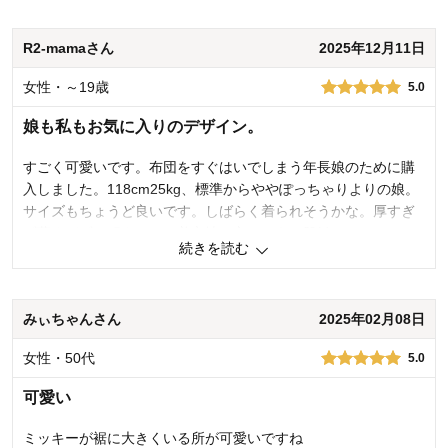
お子さまのお気に入り度
5.0
デザイン
4.0
着心地･使用感
4.0
R2-mamaさん
2025年12月11日
購入商品：
ミッキーマウス, 100～110
女性・～19歳
5.0
体型：
標準
お子さまの性別：
男の子
娘も私もお気に入りのデザイン。
お子様の年齢：
6～9歳
すごく可愛いです。布団をすぐはいでしまう年長娘のために購
入しました。118cm25kg、標準からややぽっちゃりよりの娘。
サイズもちょうど良いです。しばらく着られそうかな。厚すぎ
ず薄すぎず、程よいので着心地も良さそう。肌触りもいいで
続きを読む
す。
0
人が参考になりました
参考になった
みぃちゃんさん
2025年02月08日
品質
5.0
女性・50代
5.0
お子さまのお気に入り度
5.0
デザイン
5.0
可愛い
着心地･使用感
5.0
ミッキーが裾に大きくいる所が可愛いですね
購入商品：
ミニーマウス（パープルボーダー）,