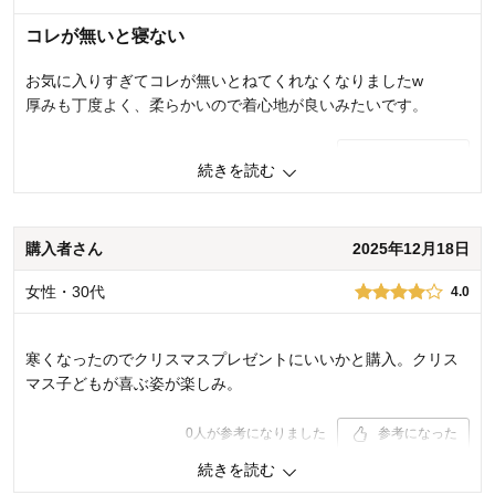
コレが無いと寝ない
お気に入りすぎてコレが無いとねてくれなくなりましたw
厚みも丁度よく、柔らかいので着心地が良いみたいです。
0
人が参考になりました
参考になった
続きを読む
品質
5.0
お子さまのお気に入り度
5.0
デザイン
5.0
購入者さん
2025年12月18日
着心地･使用感
5.0
女性・30代
4.0
購入商品：
ミニーマウス（パープルボーダー）,
120～130
体型：
やせ型
寒くなったのでクリスマスプレゼントにいいかと購入。クリス
お子さまの性別：
女の子
お子様の年齢：
3～5歳
マス子どもが喜ぶ姿が楽しみ。
0
人が参考になりました
参考になった
続きを読む
品質
4.0