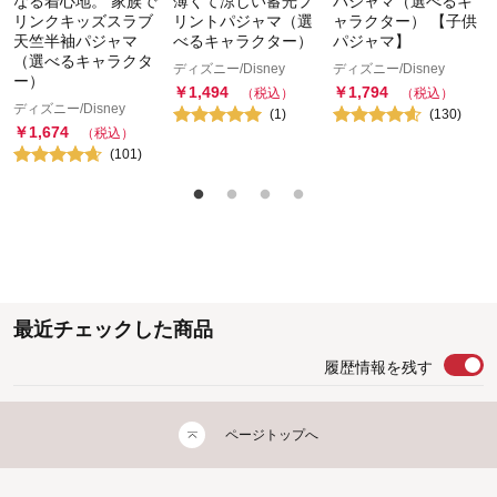
なる着心地。 家族で
薄くて涼しい蓄光プ
パジャマ（選べるキ
リンクキッズスラブ
リントパジャマ（選
ャラクター） 【子供
天竺半袖パジャマ
べるキャラクター）
パジャマ】
（選べるキャラクタ
ディズニー/Disney
ディズニー/Disney
ー）
￥
1,494
￥
1,794
（税込）
（税込）
ディズニー/Disney
(
1
)
(
130
)
￥
1,674
（税込）
(
101
)
最近チェックした商品
履歴情報を残す
ページトップへ