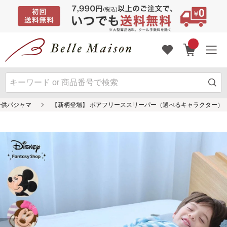
子供パジャマ
【新柄登場】 ボアフリーススリーパー（選べるキャラクター）