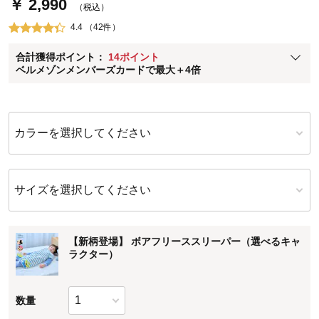
￥ 2,990
通常商品送料無料 返品引取無料（JCBのみ）
（税込）
即時入会なら更に500円OFFクーポンプレゼント
4.4 （42件）
ベルメゾン メンバーズカードについて
合計獲得ポイント：
14ポイント
※
メンバーズカードの加算ポイントはステージ倍率適用前の基本ポイント
ベルメゾンメンバーズカードで最大＋4倍
に対して適用されます。
カラーを選択してください
サイズを選択してください
【新柄登場】 ボアフリーススリーパー（選べるキャ
ラクター）
数量