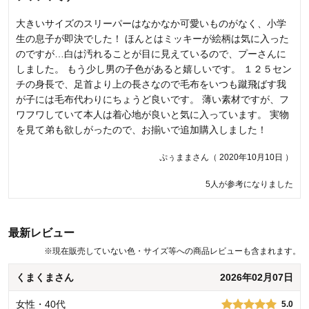
大きいサイズのスリーパーはなかなか可愛いものがなく、小学
ワンシーズン使用しただけなのに、ボタンが何個も外れてきて
生の息子が即決でした！ ほんとはミッキーが絵柄は気に入った
使い物になりませんでした。 縫い付けタイプのボタンなら自分
のですが…白は汚れることが目に見えているので、プーさんに
で付け直しできますが、はめ込みタイプ？のボタンなので、自
しました。 もう少し男の子色があると嬉しいです。 １２５セン
分で付け直しすることができません。 来年も使いたかったので
チの身長で、足首より上の長さなので毛布をいつも蹴飛ばす我
すが、ゴミ箱行きです。 お値段の割に…という購入を後悔した
が子には毛布代わりにちょうど良いです。 薄い素材ですが、フ
お品でした。
ワフワしていて本人は着心地が良いと気に入っています。 実物
モチコチキンさん（ 2021年05月15日 ）
を見て弟も欲しがったので、お揃いで追加購入しました！
ぷぅままさん（ 2020年10月10日 ）
商品のご購入、ならびにレビューのご投稿を誠にありがとうございま
す。また、ご満足いただける商品ではなかったとのこと、大変申し訳
5人が参考になりました
ございません。今回のお声を元に、お客様にもっとご満足いただける
商品をお届けできるよう、検討してまいります。貴重なご意見、誠に
ありがとうございました。
最新レビュー
千趣会 担当者
※
現在販売していない色・サイズ等への商品レビューも含まれます。
9人が参考になりました
くまくまさん
2026年02月07日
女性・40代
5.0