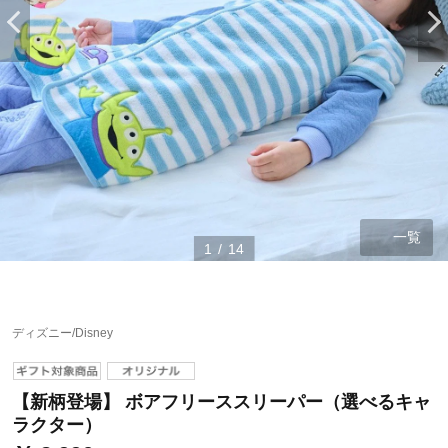
一覧
1
/
14
ステージが上がれば送料無料・返品引取無料！
ディズニー/Disney
さらにポイント還元最大16倍！
ベルメゾンご優待サービスについて
【新柄登場】 ボアフリーススリーパー（選べるキャ
ベルメゾン・ポイントについて
ラクター）