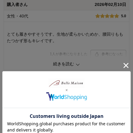
デザイン
5.0
購入者さん
2026年02月10日
着心地･使用感
5.0
女性・40代
5.0
購入商品：
インディゴブルー, １３０
体型：
やせ型
お子さまの性別：
女の子
とても履きやすそうです。生地が柔らかいためか、腰回りもも
お子様の年齢：
6～9歳
たつかず形もキレイです。
1
人が参考になりました
参考になった
続きを読む
品質
5.0
お子さまのお気に入り度
5.0
デザイン
5.0
着心地･使用感
5.0
購入者さん
2026年01月30日
購入商品：
ブラック, １４０
女性・40代
4.0
体型：
標準
お子さまの性別：
女の子
お子様の年齢：
10～12歳
かわいいです。
見た目スリムですが、娘は細目なので、ウエストは緩めでし
た。