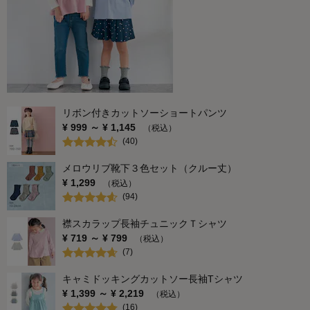
リボン付きカットソーショートパンツ
¥
999
～ ¥
1,145
（税込）
(
40
)
メロウリブ靴下３色セット（クルー丈）
¥
1,299
（税込）
(
94
)
襟スカラップ長袖チュニックＴシャツ
¥
719
～ ¥
799
（税込）
(
7
)
キャミドッキングカットソー長袖Tシャツ
¥
1,399
～ ¥
2,219
（税込）
(
16
)