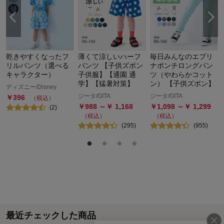
乾きやすくなったフ
薄くて涼しいハーフ
毎日みんなのエブリ
税
リルパンツ（選べる
パンツ 【子供ズボン
ナポンチロングパン
キャラクター）
子供服】【通園 通
ツ（やわらかコット
学】【猛暑対策】
ン） 【子供ズボン】
ディズニー/Disney
ジータ/GITA
ジータ/GITA
￥
396
（税込）
￥
988
～￥
1,168
￥
1,098
～￥
1,299
(
2
)
（税込）
（税込）
(
295
)
(
955
)
最近チェックした商品