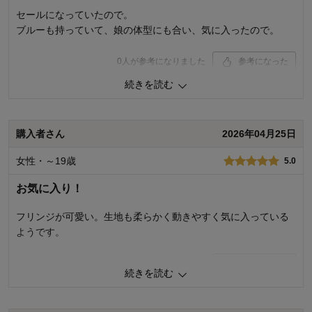
セールになっていたので。
ブルーも持っていて、娘の体型にも合い、気に入ったので。
0
人が参考になりました
参考になった
続きを読む
品質
4.0
お子さまのお気に入り度
4.0
デザイン
4.0
着心地･使用感
4.0
購入者さん
2026年04月25日
購入商品：
ブラック, １６０
女性・～19歳
5.0
体型：
標準
お子さまの性別：
女の子
お気に入り！
お子様の年齢：
10～12歳
フリンジが可愛い。生地も柔らかく動きやすく気に入っている
ようです。
0
人が参考になりました
参考になった
続きを読む
品質
5.0
お子さまのお気に入り度
5.0