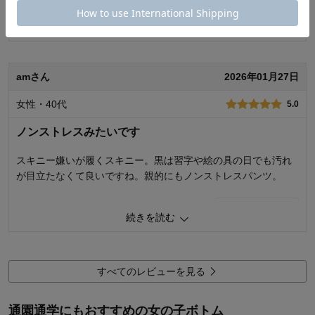
春が来たらたくさん履かせようと思います。
続きを読む
0
人が参考になりました
参考になった
amさん
2026年01月27日
品質
4.0
お子さまのお気に入り度
3.0
女性・40代
5.0
デザイン
4.0
着心地･使用感
3.0
ノンストレスみたいです
購入商品：
インディゴブルー, １６０
体型：
やせ型
スキニー嫌いが履くスキニー。黒は習字や絵の具の日でも汚れ
お子さまの性別：
女の子
が目立たなくて良いですね。親的にもノンストレスパンツ。
お子様の年齢：
10～12歳
0
人が参考になりました
参考になった
続きを読む
品質
5.0
お子さまのお気に入り度
5.0
デザイン
5.0
すべてのレビューを見る
着心地･使用感
5.0
購入商品：
ブラック, １４０
通園通学にもおすすめの女の子ボトム