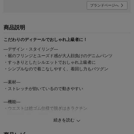
ブランドページへ
商品説明
こだわりのディテールでおしゃれ上級者に！
―デザイン・スタイリング―
・裾のフリンジとユーズド感が大人顔負けのデニムパンツ
・すっきりとしたシルエットでおしゃれ上級者に
・シンプルなので着こなしやすく、着回し力もバツグン
―素材―
・ストレッチが効いているので動きやすい
―機能―
・ウエストは総ゴム仕様で脱ぎはきラクチン
・後ろ左右ポケット付き
続きを読む
・油性ペンで直接書けてにじみにくいお名前スペース付き