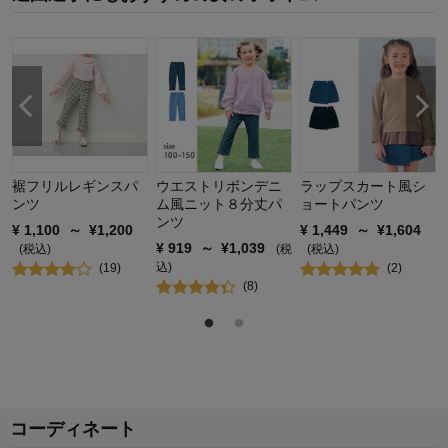
体型：
やせ型
お子さまの性別：
女の子
お子様の年齢：
6～9歳
裾フリルレギンスパ
ウエストリボンデニ
ラップスカート風シ
ンツ
ム風ニット８分丈パ
ョートパンツ
ンツ
¥
1,100
～
¥
1,200
¥
1,449
～
¥
1,604
¥
919
～
¥
1,039
(税込)
(税
(税込)
込)
(
19
)
(
2
)
(
8
)
コーディネート