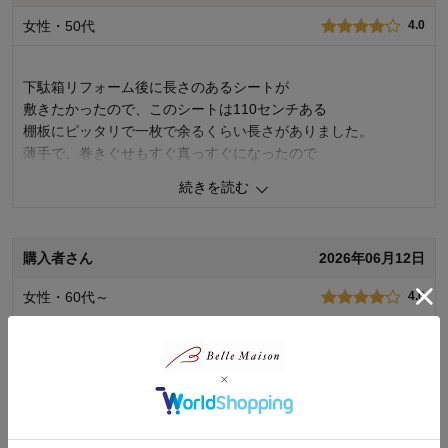
ただき、商品の改善に努めてまいります。 今後もお客様に満足度の高
女性・50代
4.0
い商品とサービスをお届けできるよう努力してまいります。貴重なご
意見ありがとうございました。"
千趣会 担当者
下駄箱リフォーム後に長さのあるシートが
敷きたかったので、このシートは110センチある
棚板にピッタリで一枚で余るくらい長さがありました。
5人が参考になりました
薄手で、巻きぐせもすぐ真っすぐになったので
靴収納もしやすかったです。
続きを読む
成分の粉が少しついてるので、下駄箱では気になりませんが、
シンク下だと気になる人もいると思いました。
柄も可愛く消臭などの効果はこれからですが、
購入者さん
2026年06月12日
長さが充分あるところが一番気に入りました
女性・60代～
4.0
0
人が参考になりました
参考になった
価格
4.0
自分で切るので好きなサイズに出来るのが便利です。柄は無地
機能
3.0
の方が使いやすいと思いました。もう少し長さがあるとうれし
使用感・使いやすさ
4.0
いです。もう一つ買い足すか悩みました。
デザイン・色
5.0
使用場所：
玄関・廊下
0
人が参考になりました
参考になった