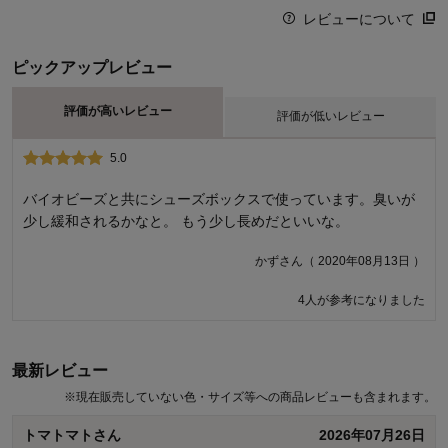
レビューについて
ピックアップレビュー
評価が高いレビュー
評価が低いレビュー
5.0
2.0
改良して欲しい
バイオビーズと共にシューズボックスで使っています。臭いが
少し緩和されるかなと。 もう少し長めだといいな。
切り易いように10センチ間隔で線が引いてあります。その線の
通り40センチずつ切ったのですが最後(端)が40センチありませ
かずさん（ 2020年08月13日 ）
んでした。長さが200センチなので、40センチ幅が5枚出来るは
ずなのに？！長さが違う不揃いなモノが5枚出来ました。5段の
4人が参考になりました
下駄箱の一段だけ残念な感じです。
こまさん（ 2023年07月10日 ）
最新レビュー
※
現在販売していない色・サイズ等への商品レビューも含まれます。
"商品のご購入、ならびにレビューへのご投稿ありがとうございます。
このたびは、ご満足いただける商品をお届け出来ず、誠に申し訳ござ
トマトマトさん
2026年07月26日
いません。 いただきましたお声を参考に、メーカーへお伝えさせてい