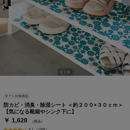
一覧
1
/
9
ステージが上がれば送料無料・返品引取無料！
さらにポイント還元最大16倍！
ベルメゾンご優待サービスについて
防カビ・消臭・除湿シート ＜約２００×３０ｃｍ＞
ベルメゾン・ポイントについて
【気になる靴箱やシンク下に】
￥ 1,628
通常商品送料無料 返品引取無料（JCBのみ）
（税込）
即時入会なら更に500円OFFクーポンプレゼント
4.1 （19件）