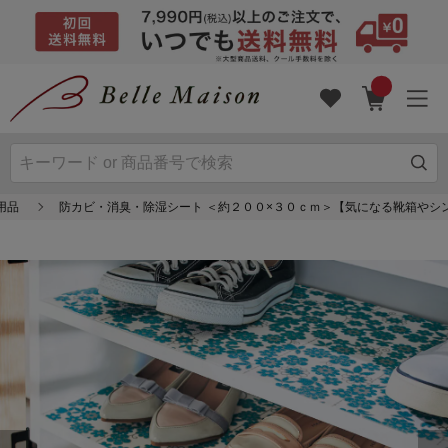
用品
防カビ・消臭・除湿シート ＜約２００×３０ｃｍ＞【気になる靴箱やシ