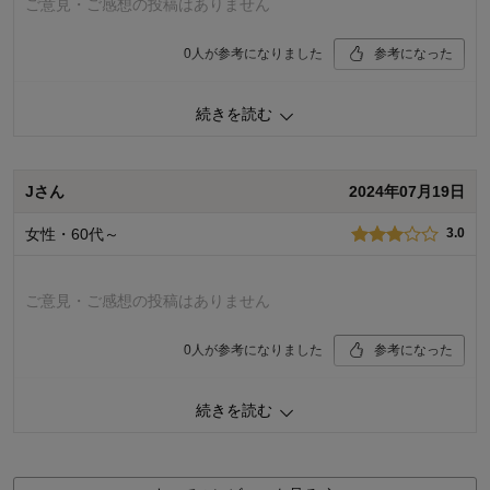
ご意見・ご感想の投稿はありません
価格
4.0
0
人が参考になりました
参考になった
機能
5.0
使用感・使いやすさ
5.0
価格
5.0
デザイン・色
3.0
続きを読む
機能
5.0
使用感・使いやすさ
5.0
使用場所：
玄関・廊下
購入のきっかけ：
ネットで見つけて
デザイン・色
5.0
商品を使う人：
自分
Jさん
2024年07月19日
使用場所：
その他
購入のきっかけ：
ネットで見つけて
女性・60代～
3.0
商品を使う人：
その他
ご意見・ご感想の投稿はありません
0
人が参考になりました
参考になった
価格
3.0
続きを読む
機能
3.0
使用感・使いやすさ
3.0
デザイン・色
2.0