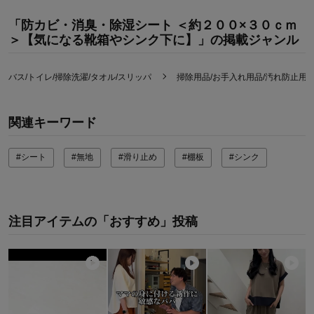
「防カビ・消臭・除湿シート ＜約２００×３０ｃｍ
＞【気になる靴箱やシンク下に】」の掲載ジャンル
バス/トイレ/掃除洗濯/タオル/スリッパ
掃除用品/お手入れ用品/汚れ防止用
関連キーワード
#シート
#無地
#滑り止め
#棚板
#シンク
注目アイテムの「おすすめ」投稿