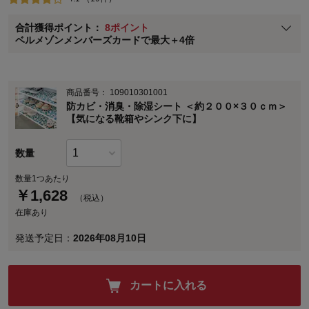
ベルメゾン メンバーズカードについて
合計獲得ポイント：
8ポイント
※
メンバーズカードの加算ポイントはステージ倍率適用前の基本ポイント
ベルメゾンメンバーズカードで最大＋4倍
に対して適用されます。
商品番号：
109010301001
防カビ・消臭・除湿シート ＜約２００×３０ｃｍ＞
【気になる靴箱やシンク下に】
数量
数量1つあたり
￥
1,628
（税込）
在庫あり
発送予定日：
2026年08月10日
カートに入れる