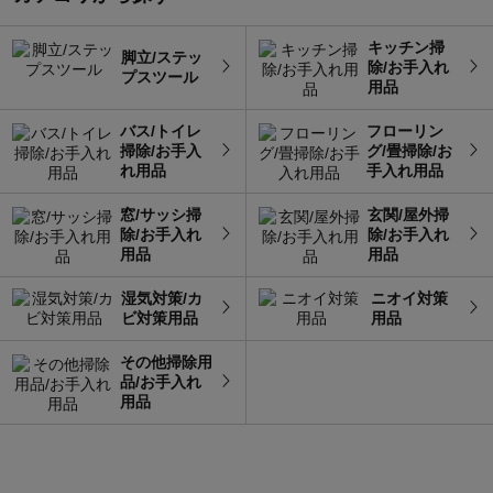
キッチン掃
脚立/ステッ
除/お手入れ
プスツール
用品
バス/トイレ
フローリン
掃除/お手入
グ/畳掃除/お
れ用品
手入れ用品
窓/サッシ掃
玄関/屋外掃
除/お手入れ
除/お手入れ
用品
用品
湿気対策/カ
ニオイ対策
ビ対策用品
用品
その他掃除用
品/お手入れ
用品