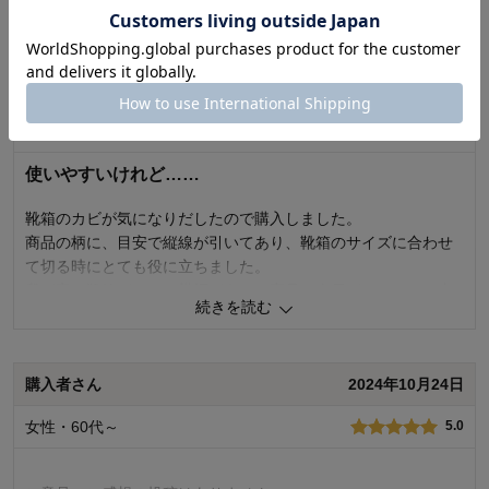
続きを読む
購入のきっかけ：
その他
商品を使う人：
自分、配偶者
価格
4.0
機能
4.0
うさぎさん
2025年10月06日
使用感・使いやすさ
4.0
デザイン・色
3.0
女性・30代
4.0
使いやすいけれど……
靴箱のカビが気になりだしたので購入しました。
商品の柄に、目安で縦線が引いてあり、靴箱のサイズに合わせ
て切る時にとても役に立ちました。
我が家の靴箱がかなり横幅があり、商品の全長が2mなので2本
続きを読む
買いましたが、できれば3mを2本買えれば……と。
1人2人〜暮らし程度なら2mくらいで十分かもですが、それ以上
になると少々心もとないです。
購入者さん
2024年10月24日
柄のバリエーションも、花柄よりボーダー柄とかにするとゴミ
や汚れが目立って掃除しやすくなったり、切る時に便利かもし
女性・60代～
5.0
れません。
1
人が参考になりました
参考になった