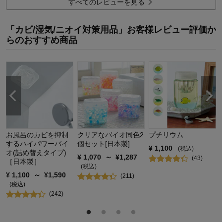
すべてのレビューを見る
使用場所：
玄関・廊下
購入のきっかけ：
転居・引越
商品を使う人：
自分
「カビ/湿気/ニオイ対策用品」お客様レビュー評価か
らのおすすめ商品
お風呂のカビを抑制
クリアなバイオ同色2
プチリウム
するハイパワーバイ
個セット[日本製]
¥
1,100
(税込)
オ(詰め替えタイプ)
¥
1,070
～
¥
1,287
(
43
)
［日本製］
(税込)
¥
1,100
～
¥
1,590
(
211
)
(税込)
(
242
)