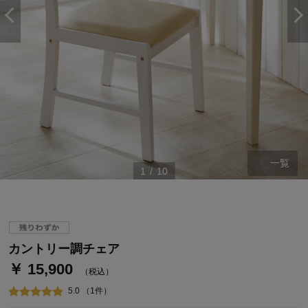
一覧
1
/
10
ステージが上がれば送料無料・返品引取無料！
さらにポイント還元最大16倍！
ベルメゾンご優待サービスについて
ベルメゾン・ポイントについて
カントリー調チェア
￥ 15,900
通常商品送料無料 返品引取無料（JCBのみ）
（税込）
即時入会なら更に500円OFFクーポンプレゼント
5.0 （1件）
ベルメゾン メンバーズカードについて