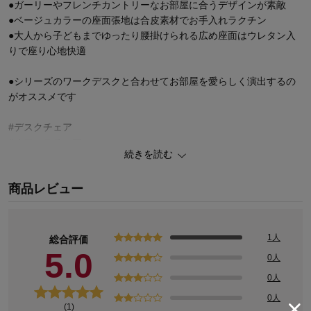
●ガーリーやフレンチカントリーなお部屋に合うデザインが素敵
●ベージュカラーの座面張地は合皮素材でお手入れラクチン
●大人から子どもまでゆったり腰掛けられる広め座面はウレタン入
りで座り心地快適
●シリーズのワークデスクと合わせてお部屋を愛らしく演出するの
がオススメです
#デスクチェア
#オフィスチェア
続きを読む
#パーソナルチェア
#パソコンチェア
商品レビュー
1人
総合評価
5.0
0人
0人
0人
(1)