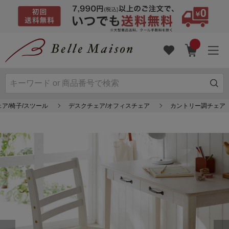
ェア/椅子/スツール
デスクチェア/オフィスチェア
カントリー調チェア