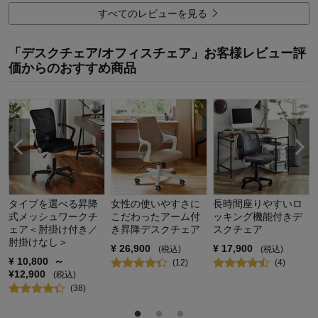
すべてのレビューを見る
使用場所：
リビング
購入のきっかけ：
ネットで見つけて
商品を使う人：
自分
「デスクチェア/オフィスチェア」お客様レビュー評
価からのおすすめ商品
タイプを選べる昇降
女性の使いやすさに
長時間座りやすいロ
式メッシュワークチ
こだわったアーム付
ッキング機能付きデ
ェア＜肘掛け付き／
き昇降デスクチェア
スクチェア
肘掛けなし＞
¥
26,900
¥
17,900
(税込)
(税込)
¥
10,800
～
(
12
)
(
4
)
¥
12,900
(税込)
(
38
)