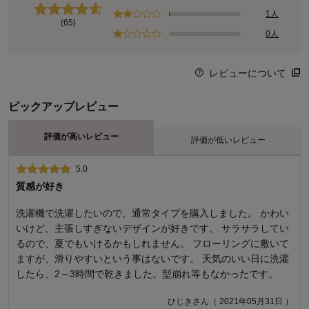
1人
(65)
0人
レビューについて
ピックアップレビュー
評価が高いレビュー
評価が低いレビュー
5.0
2.0
質感が好き
使用して1週間
洗濯機で洗濯したいので、通常タイプを購入しました。 かわい
先週届いて何日か使用しましたが、もう既に所々の糸がほつれ
いけど、主張しすぎないデザインが好きです。 サラサラしてい
ました。こんなに早い段階でダメになるなんて…残念です。
るので、夏でもいけるかもしれません。 フローリングに敷いて
とまとさん（ 2022年07月15日 ）
ますが、滑りやすいという事はないです。 天気のいい日に洗濯
したら、2～3時間で乾きました。型崩れ等もなかったです。
商品のご購入、ならびにレビューへのご投稿ありがとうございます。
ひじきさん（ 2021年05月31日 ）
ご満足いただける品質ではなかったとのこと、大変申し訳ございませ