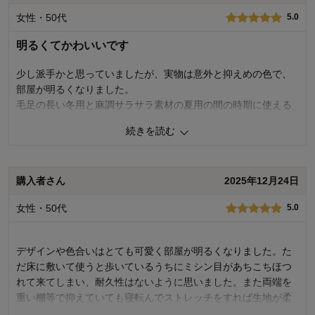
女性・50代
5.0
明るくてかわいいです
少し派手かと思っていましたが、実物は意外と抑えめの色で、
部屋が明るくなりました。
毛足の長い冬用と麻調サラサラ素材の夏用の間の時期に使える
物を探していました。
続きを読む
満足です。
0
人が参考になりました
参考になった
購入者さん
2025年12月24日
価格
5.0
女性・50代
5.0
機能
4.0
使用感・使いやすさ
5.0
デザイン・色
5.0
デザインや色合いはとても可愛く部屋が明るくなりました。た
購入商品：
フラワー, 約１９０×２４０
だ床に敷いて使うと歩いているうちにミシン目があちこちほつ
使用場所：
リビング
れて来てしまい、耐久性はないように思いました。また両端を
購入のきっかけ：
買い替え、ネットで見つけて
重い棚等で抑えていても寝転んでストレッチをすれば生地が柔
商品を使う人：
自分、配偶者
らかいためヨレができるので何度も直さないといけないです。