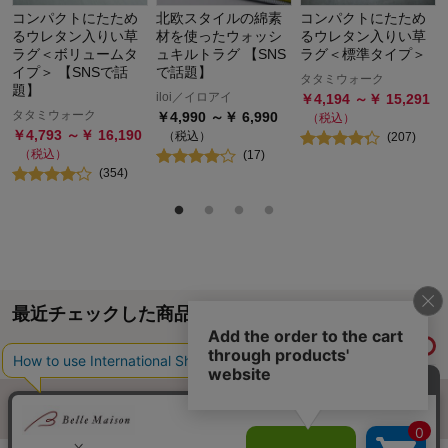
コンパクトにたため
北欧スタイルの綿素
コンパクトにたため
るウレタン入りい草
材を使ったウォッシ
るウレタン入りい草
ラグ＜ボリュームタ
ュキルトラグ 【SNS
ラグ＜標準タイプ＞
イプ＞ 【SNSで話
で話題】
タタミウォーク
題】
iloi／イロアイ
￥
4,194
～￥
15,291
タタミウォーク
￥
4,990
～￥
6,990
（税込）
￥
4,793
～￥
16,190
（税込）
(
207
)
（税込）
(
17
)
(
354
)
最近チェックした商品
履歴情報を残す
ページトップへ