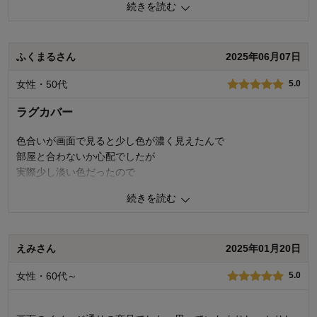
続きを読む
0
人が参考になりました
参考になった
ふくまるさん
2025年06月07日
価格
4.0
機能
3.0
女性・50代
5.0
使用感・使いやすさ
3.0
デザイン・色
5.0
ラグカバー
購入商品：
フラワー, 約１９０×１９０
使用場所：
寝室
色合いが画面で見ると少し色が濃く見えたんで
購入のきっかけ：
買い替え
部屋と合わないか心配でしたが
商品を使う人：
自分
実際少し淡い色だったので
部屋に馴染み凄く気に入りました😁
続きを読む
0
人が参考になりました
参考になった
えみさん
2025年01月20日
価格
3.0
機能
4.0
女性・60代～
5.0
使用感・使いやすさ
4.0
デザイン・色
5.0
購入商品：
フラワー, 約１９０×２４０