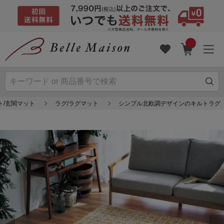
ト/玄関マット
ラグ/ラグマット
シンプル北欧調デザインのキルトラグ