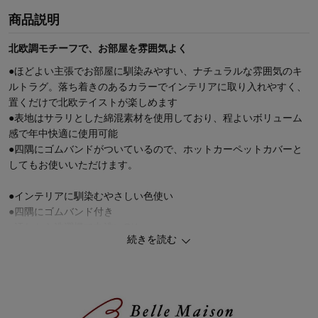
商品説明
北欧調モチーフで、お部屋を雰囲気よく
●ほどよい主張でお部屋に馴染みやすい、ナチュラルな雰囲気のキ
ルトラグ。落ち着きのあるカラーでインテリアに取り入れやすく、
置くだけで北欧テイストが楽しめます
●表地はサラリとした綿混素材を使用しており、程よいボリューム
感で年中快適に使用可能
●四隅にゴムバンドがついているので、ホットカーペットカバーと
してもお使いいただけます。
●インテリアに馴染むやさしい色使い
●四隅にゴムバンド付き
●汚れたら洗濯機で丸洗いOK
続きを読む
【ホットカーペットと商品サイズの対応表】
■1畳用 ⇒ 約90×190ｃｍ
■1.5畳用 ⇒ 約130×190ｃｍ
■2畳用 ⇒ 約190×190ｃｍ