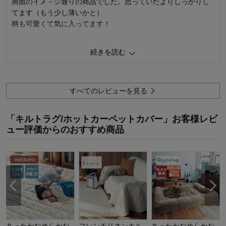
画面のイメ－ジ通りの商品でした。思っていたよりしっかりし
使用場所：
リビング
てます（もう少し薄いかと）
購入のきっかけ：
買い替え
柄も可愛くて気に入ってます！
商品を使う人：
自分
2
人が参考になりました
参考になった
続きを読む
価格
5.0
機能
5.0
使用感・使いやすさ
5.0
すべてのレビューを見る
デザイン・色
5.0
購入商品：
フラワー, 約１９０×２４０
「キルトラグ/ホットカーペットカバー」お客様レビ
ュー評価からのおすすめ商品