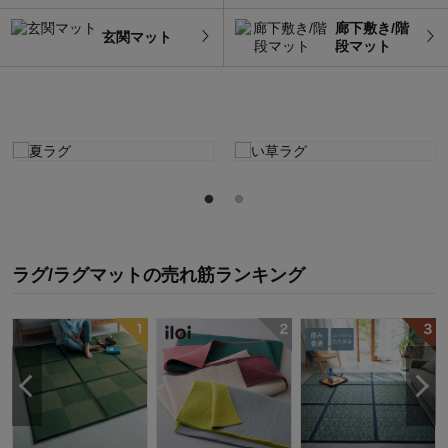
廊下敷き/階
玄関マット
段マット
ラグ/ラグマット
の
売れ筋ランキング