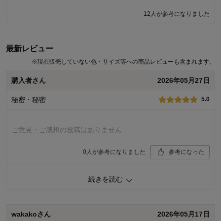
んでした。 いただいたご意見は今後の商品開発の参考にさせていただ
12人が参考になりました
きます。 今後もお客様により満足度の高い商品をお届けできるよう努
力をしてまいります。貴重なご意見ありがとうございました。
千趣会 担当者
最新レビュー
※
現在販売していない色・サイズ等への商品レビューも含まれます。
15人が参考になりました
購入者さん
2026年05月27日
秘密・秘密
5.0
ご意見・ご感想の投稿はありません
0
人が参考になりました
参考になった
価格
4.0
続きを読む
機能
4.0
使用感・使いやすさ
4.0
デザイン・色
5.0
wakakoさん
2026年05月17日
購入商品：
フラワー, 約１９０×２４０