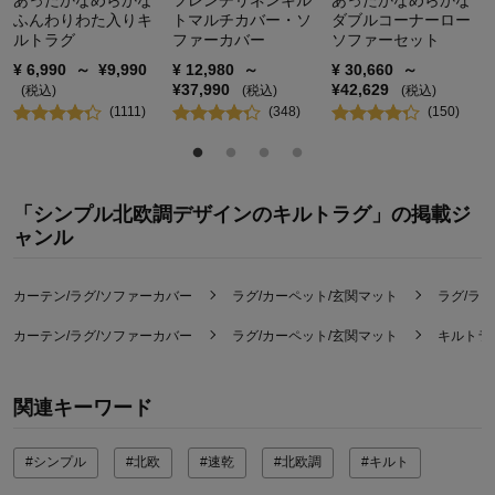
あったかなめらかな
フレンチリネンキル
あったかなめらかな
ふんわりわた入りキ
トマルチカバー・ソ
ダブルコーナーロー
ルトラグ
ファーカバー
ソファーセット
¥
6,990
～
¥
9,990
¥
12,980
～
¥
30,660
～
¥
37,990
¥
42,629
(税込)
(税込)
(税込)
(
1111
)
(
348
)
(
150
)
「シンプル北欧調デザインのキルトラグ」の掲載ジ
ャンル
カーテン/ラグ/ソファーカバー
ラグ/カーペット/玄関マット
ラグ/ラ
カーテン/ラグ/ソファーカバー
ラグ/カーペット/玄関マット
キルトラ
関連キーワード
#シンプル
#北欧
#速乾
#北欧調
#キルト