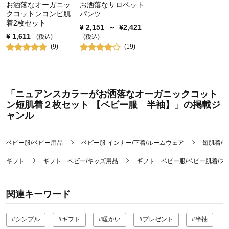
お洒落なオーガニッ
お洒落なサロペット
クコットンコンビ肌
パンツ
着2枚セット
¥
2,151
～
¥
2,421
¥
1,611
(税込)
(税込)
(
9
)
(
19
)
「ニュアンスカラーがお洒落なオーガニックコット
ン短肌着２枚セット 【ベビー服 半袖】」の掲載ジ
ャンル
ベビー服/ベビー用品
ベビー服 インナー/下着/ルームウェア
短肌着/
ギフト
ギフト ベビー/キッズ用品
ギフト ベビー服/ベビー肌着/ス
関連キーワード
#シンプル
#ギフト
#暖かい
#プレゼント
#半袖