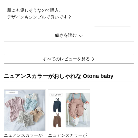
肌にも優しそうなので購入。
デザインもシンプルで良いです？
0
人が参考になりました
参考になった
続きを読む
品質
5.0
デザイン
5.0
着心地･使用感
5.0
すべてのレビューを見る
購入商品：
ピンクグレージュ, 50
お子さまの年齢：
出産前
ニュアンスカラーがおしゃれな Otona baby
お子さまの性別：
女の子
ニュアンスカラーが
ニュアンスカラーが