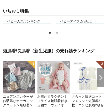
いちおし特集
短肌着/長肌着（新生児服）
の
売れ筋ランキング
ト
ニュアンスカラーが
お着がえラクチン！
さらっと快適コット
お洒落なオーガニッ
フライス短肌着付き
ンメッシュ短肌着3
クコットン短肌着２
長袖ツーウェイオー
枚・コンビ肌着2枚セ