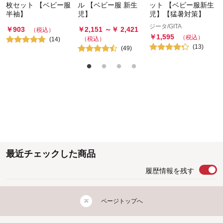
枚セット 【ベビー服
ル 【ベビー服 新生
ット 【ベビー服新生
半袖】
児】
児】【猛暑対策】
ジータ/GITA
￥
903
￥
2,151
～￥
2,421
（税込）
￥
1,595
（税込）
（税込）
(
14
)
(
13
)
(
49
)
最近チェックした商品
履歴情報を残す
ページトップへ