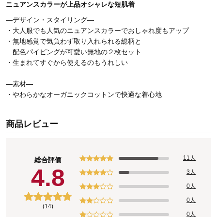
ニュアンスカラーが上品オシャレな短肌着
―デザイン・スタイリング―
・大人服でも人気のニュアンスカラーでおしゃれ度もアップ
・無地感覚で気負わず取り入れられる総柄と
配色パイピングが可愛い無地の２枚セット
・生まれてすぐから使えるのもうれしい
―素材―
・やわらかなオーガニックコットンで快適な着心地
商品レビュー
11人
総合評価
4.8
3人
0人
0人
(14)
0人