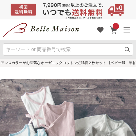
ュアンスカラーがお洒落なオーガニックコットン短肌着２枚セット 【ベビー服 半