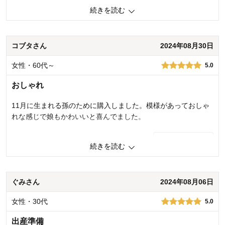
たです。
続きを読む
1
人が参考になりました
参考になった
コブタさん
2024年08月30日
品質
5.0
デザイン
5.0
女性・60代～
5.0
着心地･使用感
5.0
おしゃれ
購入商品：
ピンクグレージュ, 50
お子さまの年齢：
0～3ヶ月
お子さまの性別：
女の子
11月に生まれる孫のために購入しました。模様があっておしゃ
れな感じで娘もかわいいと喜んでました。
0
人が参考になりました
参考になった
続きを読む
品質
5.0
デザイン
5.0
着心地･使用感
4.0
ぐみさん
2024年08月06日
購入商品：
ライトサックス, 50
女性・30代
5.0
お子さまの年齢：
出産前
お子さまの性別：
男の子
出産準備