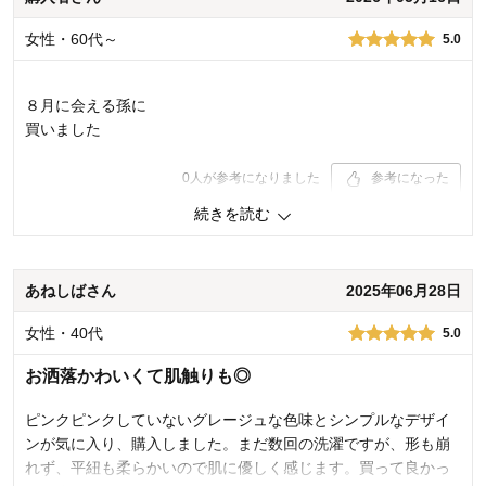
5.0
女性・60代～
購入商品：
ベージュ, 50
5.0
お子さまの年齢：
出産前
お子さまの性別：
男の子
着心地･使用感：
８月に会える孫に
買いました
0
人が参考になりました
参考になった
続きを読む
品質
5.0
デザイン
5.0
着心地･使用感
5.0
あねしばさん
2025年06月28日
購入商品：
ライトサックス, 50
お子さまの年齢：
出産前
女性・40代
5.0
お子さまの性別：
男の子
お洒落かわいくて肌触りも◎
ピンクピンクしていないグレージュな色味とシンプルなデザイ
ンが気に入り、購入しました。まだ数回の洗濯ですが、形も崩
れず、平紐も柔らかいので肌に優しく感じます。買って良かっ