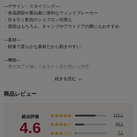
―デザイン・スタイリング―
・体温調節や重ね着に便利なウィンドブレーカー
・目を引く配色のシェブロン切替え
・普段はもちろん、キャンプやアウトドアの際にもおすすめ
―素材―
・軽量で柔らかな素材だから動きやすい
―機能―
・撥水加工が施してあるから急な雨にも対応
・ファスナーは上げ下げしやすい引き手と安心カバー付き
続きを読む
・油性ペンで直接書けてにじみにくいお名前スペース付き
商品レビュー
121人
総合評価
4.6
54人
7人