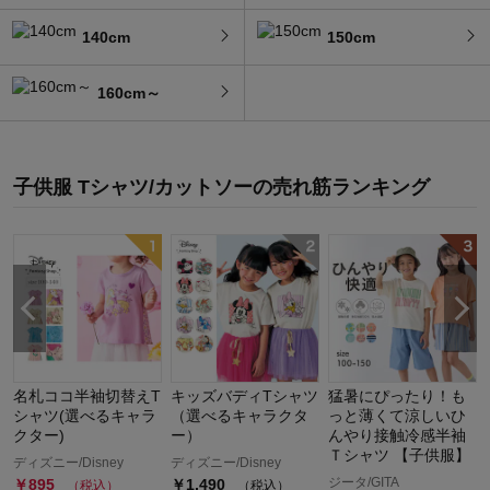
140cm
150cm
160cm～
子供服 Tシャツ/カットソー
の
売れ筋ランキング
名札ココ半袖切替えT
キッズバディTシャツ
猛暑にぴったり！も
シャツ(選べるキャラ
（選べるキャラクタ
っと薄くて涼しいひ
クター)
ー）
んやり接触冷感半袖
Ｔシャツ 【子供服】
税
ディズニー/Disney
ディズニー/Disney
ジータ/GITA
￥
895
￥
1,490
（税込）
（税込）