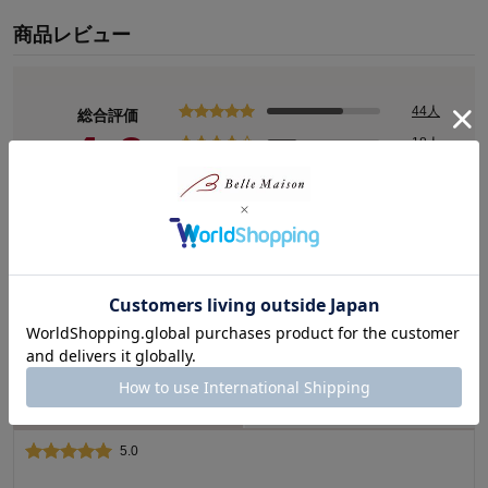
商品レビュー
44人
総合評価
4.6
18人
1人
1人
(65)
1人
レビューについて
ピックアップレビュー
評価が高いレビュー
評価が低いレビュー
5.0
1.0
襟もと伸び伸び