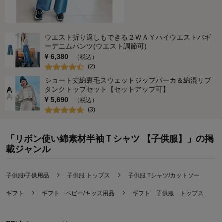
ウエスト折り返しもできる２ＷＡＹハイウエストバギ
ーデニムパンツ(ウエスト調節可)
¥
6,380
（税込）
(
2
)
ショート丈綿裏毛スウェットジップパーカ＆綿混リブ
タンクトップセット【セットアップ可】
¥
5,690
（税込）
(
3
)
「リボン使い綿素材半袖Ｔシャツ 【子供服】」の掲
載ジャンル
子供服/子供用品
子供服 トップス
子供服 Tシャツ/カットソー
ギフト
ギフト ベビー/キッズ用品
ギフト 子供服 トップス