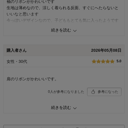
袖のリボンがかわいいです
お子さまの性別：
女の子
生地は薄めなので、涼しく着られる反面、すぐにへたらないと
お子様の年齢：
13歳以上
いいなと思います
今っぽいデザインなので、子どももとても気に入ったようです
白を購入しましたが、黒もおしゃれだなと思います
続きを読む
0
人が参考になりました
参考になった
購入者さん
2026年05月08日
品質
4.0
お子さまのお気に入り度
5.0
女性・30代
5.0
デザイン
5.0
着心地･使用感
5.0
肩のリボンがかわいいです。
購入商品：
オフホワイト, J-M(155～165）
体型：
やせ型
お子さまの性別：
女の子
0
人が参考になりました
参考になった
お子様の年齢：
10～12歳
品質
4.0
続きを読む
お子さまのお気に入り度
5.0
デザイン
4.0
着心地･使用感
5.0