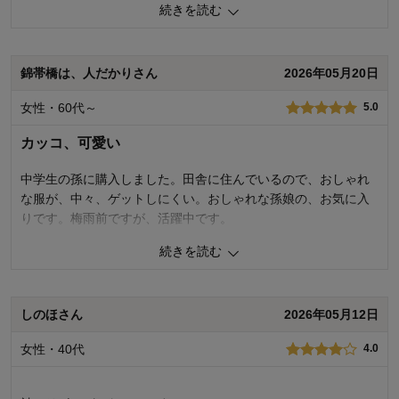
続きを読む
お子さまのお気に入り度
5.0
デザイン
5.0
着心地･使用感
5.0
錦帯橋は、人だかりさん
2026年05月20日
購入商品：
ペールブルー, J-M(155～165）
体型：
女性・60代～
5.0
お子さまの性別：
お子様の年齢：
カッコ、可愛い
中学生の孫に購入しました。田舎に住んでいるので、おしゃれ
な服が、中々、ゲットしにくい。おしゃれな孫娘の、お気に入
りです。梅雨前ですが、活躍中です。
続きを読む
0
人が参考になりました
参考になった
品質
5.0
しのほさん
2026年05月12日
お子さまのお気に入り度
5.0
デザイン
5.0
女性・40代
着心地･使用感
4.0
5.0
購入商品：
ブラック, J-M(155～165）
体型：
標準