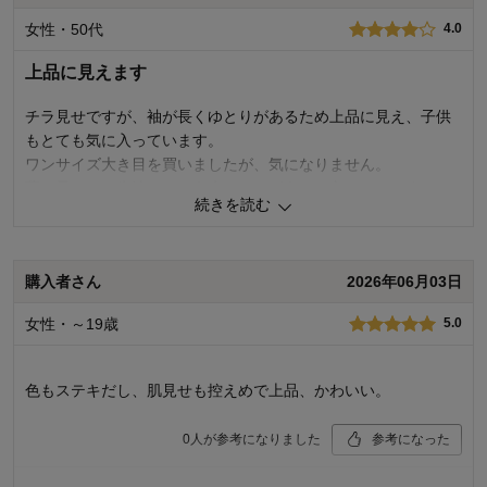
女性・50代
4.0
3人が参考になりました
上品に見えます
チラ見せですが、袖が長くゆとりがあるため上品に見え、子供
もとても気に入っています。
ワンサイズ大き目を買いましたが、気になりません。
薄く柔らかい生地で、もう少しはりがあると良かったです。
続きを読む
0
人が参考になりました
参考になった
購入者さん
2026年06月03日
品質
4.0
お子さまのお気に入り度
5.0
女性・～19歳
5.0
デザイン
5.0
着心地･使用感
5.0
購入商品：
ペールブルー, J-M(155～165）
色もステキだし、肌見せも控えめで上品、かわいい。
体型：
標準
お子さまの性別：
女の子
0
人が参考になりました
参考になった
お子様の年齢：
10～12歳
品質
5.0