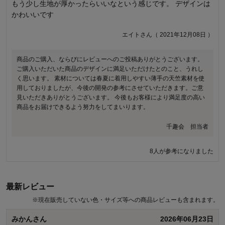
もう少し生地が厚かったらいいなという感じです。 デザインは
かわいいです
デザインはとても可愛いですが、 品質が… 洗濯でシワになりや
すく 袖元のリボンを整えるのが大変です 洗濯すると首元も伸び
エイトさん（ 2021年12月08日 ）
伸びで、下に見せタンクトップきないと胸元までみえてしまい
ます Tシャツ類はとにかく伸びないよう改善して頂きたい 安く
ないので不満大
商品のご購入、ならびにレビューへのご投稿ありがとうございます。
ご購入いただいた商品のデザインに満足いただけたとのこと、うれし
く思います。 素材については春夏に着用しやすい薄手の天竺素材を使
ココさん（ 2021年05月26日 ）
用しておりましたが、今後の開発の参考にさせていただきます。ご意
見いただきありがとうございます。 今後もお客様により満足度の高い
商品のご購入、ならびにレビューへのご投稿ありがとうございます。
商品をお届けできるよう努力をしてまいります。
ご満足いただける品質ではなかったとのこと、誠に申し訳ございませ
ん。 お子様への肌当たりを考えて身生地は綿100％の素材を使用して
千趣会 担当者
おりますが、品質の特性上、シワが付きやすい素材になっておりまし
た。 特にリボン部分については扱い辛かったとのことで、ご面倒をお
8人が参考になりました
掛けいたしました。今後の開発の参考にさせていただきます。 また襟
ぐりについても伸びやすい状態になっていたとのこと、重ねて申し訳
ありません。いただいたご意見を真摯に受け止め、品質改善に努める
ようにいたします。 今後もお客様により満足度の高い商品をお届けで
最新レビュー
きるよう努力をしてまいります。貴重なご意見ありがとうございまし
た。
※
現在販売していない色・サイズ等への商品レビューも含まれます。
みかんさん
2026年06月23日
千趣会 担当者