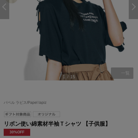
一覧
1
/
15
パペル ラピス/Papel lapiz
リボン使い綿素材半袖Ｔシャツ 【子供服】
30%OFF