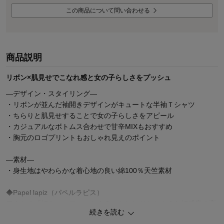
この商品について問い合わせる
商品説明
リボン×肌見せでこなれ感と女の子らしさをプッシュ
―デザイン・スタイリング―
・リボンが並んだ袖開きデザインがキュートな半袖Ｔシャツ
・ちらりと肌見せすることで女の子らしさをアピール
・カジュアルなボトムス合わせで甘辛MIXもおすすめ
・胸元のロゴプリントもおしゃれ見えのポイント
―素材―
・身生地はやわらかな着心地の良い綿100％天竺素材
◆Papel lapiz（パペルラピス）
ワタシの「好き」にフィットする、トレンドをおさえた好感度の高
続きを読む
いおしゃれを提案するブランド。