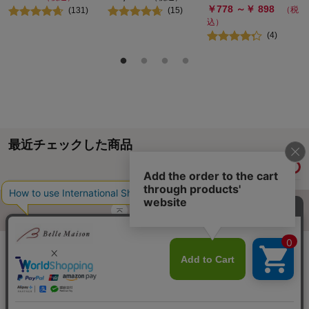
￥
778
～￥
898
（税
(
131
)
(
15
)
込）
(
4
)
最近チェックした商品
履歴情報を残す
ページトップへ
ご利用ガイド・お知らせ
ご利用規約
サイトマップ
ベルメゾンネットTOPへ
Copyright © Senshukai CO.,LTD. All Rights Reserved.