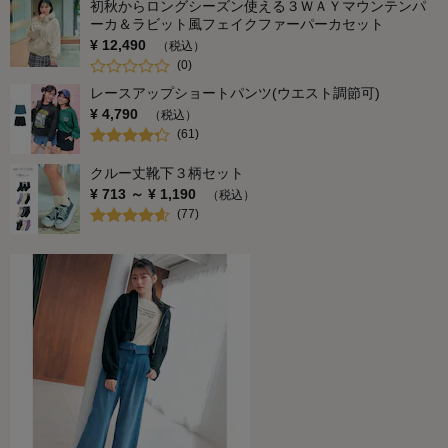
初秋からロングシーズン使える３ＷＡＹマウンテンパ
ーカ＆ラビット風フェイクファーパーカセット
¥
12,490
（税込）
(
0
)
レースアップショートパンツ(ウエスト調節可)
¥
4,790
（税込）
(
61
)
クルー丈靴下３柄セット
¥
713
～ ¥
1,190
（税込）
(
77
)