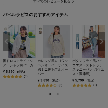
すべてのレビューを見る
購入商品：
ペールブルー, J-S(150～160）
体型：
ぽっちゃり型
お子さまの性別：
女の子
パペルラピスのおすすめアイテム
お子様の年齢：
10～12歳
裾ドロストライトシ
カレッジ風ロゴワッ
ボタンフライ風ハイ
アーシャツ風パーカ
ペンオーバーサイズ
ウエストストレッチ
綿ミニ裏毛プルオー
スキニーパンツ(ウエ
¥
5,690
(税込)
バー
スト調節可)
(
4
)
¥
3,890
¥
5,790
(税込)
(税込)
(
8
)
(
1
)