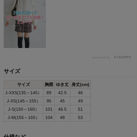
powered by
サイズ
サイズ
胸囲
ゆき丈
身丈(cm)
J-XXS(135～145）
89
42.5
46
J-XS(145～155）
95
45
49
J-S(150～160）
101
46.5
51
J-M(155～165）
104
48
53
仕様など