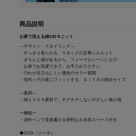
商品説明
お家で洗える綿100％ニット
―デザイン・スタイリング―
・すっきり着られる、Ｖネックの定番シルエット
・きちんと感があるから、フォーマルシーンにも◎
・お家でお洗濯できて、お手入れラクチン
・汚れが目立ちにくい濃色のカラー展開
・現代っ子の体にフィットする、ＧＩＴＡの独自サイズ
―素材―
・綿１００％素材で、チクチクしないやさしい着心地
ー機能ー
・油性ペンで直接書ける便利なお名前スペース付き
◆GITA（ジータ）