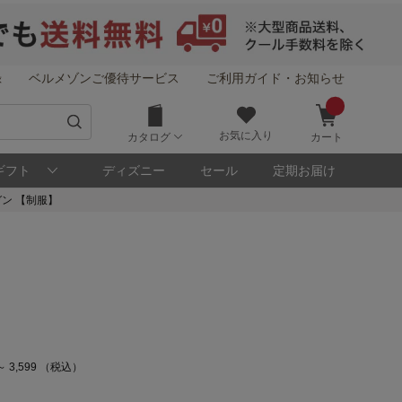
録
ベルメゾンご優待サービス
ご利用ガイド・お知らせ
お気に入り
カタログ
カート
ギフト
ディズニー
セール
定期お届け
ン 【制服】
～ 3,599 （税込）