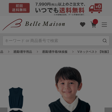
用品
通園/通学用品
通園/通学着/体操服
Vネックベスト 【制服】