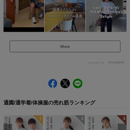
More
powered by
通園/通学着/体操服
の
売れ筋ランキング