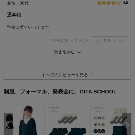
女性・30代
4.0
購入商品：
ネイビー, 120
体型：
通学用
お子さまの性別：
お子様の年齢：
6～9歳
学校に着ていってます
0
人が参考になりました
参考になった
続きを読む
品質
4.0
お子さまのお気に入り度
4.0
デザイン
4.0
着心地･使用感
4.0
すべてのレビューを見る
購入商品：
ネイビー, 130
体型：
制服、フォーマル、発表会に。GITA SCHOOL
お子さまの性別：
お子様の年齢：