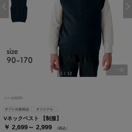
一覧
1
/
12
ステージが上がれば送料無料・返品引取無料！
さらにポイント還元最大16倍！
ジータ/GITA
ベルメゾンご優待サービスについて
ベルメゾン・ポイントについて
Vネックベスト 【制服】
￥ 2,699～ 2,999
通常商品送料無料 返品引取無料（JCBのみ）
（税込）
即時入会なら更に500円OFFクーポンプレゼント