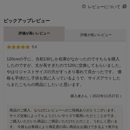
レビューについて
ピックアップレビュー
評価が高いレビュー
評価が低いレビュー
5.0
2.0
大きい！
120cmの子に、当初130しか在庫がなかったのでそちらを購入
したのですが、丈が長すぎたので120に交換してもらいました。
子供用ではなく私の事務服として購入しました。黒のニットベ
やはりジャストサイズの方がすっきり着れて良かったです。 価
ストはなかなか無いのです。身長157ｃｍなので160サイズにし
格も手頃だし子供も気に入っているようで、サイズアウトした
たらま～大きいこと！！丈は長いし身幅も大きい。今の子供っ
らまたこちらの商品にしたいと思います。
て大きいんですね。150にすればよかったです。
購入者さん（ 2022年11月27日 ）
購入者さん（ 2022年04月13日 ）
商品のご購入、ならびにレビューへのご投稿ありがとうございます。
商品のご購入、ならびにレビューへのご投稿ありがとうございます。
サイズ交換によってちょうどいいサイズで着用いただくことができ、
この度は当商品をお選びいただいたにもかかわらず、お届けした商品
ご購入いただいた商品にご満足いただけたとのこと、うれしく思いま
のサイズ感にご満足いただけなかったとのこと誠に申し訳ございませ
す。 今後もお客様により満足度の高い商品をお届けできるよう努力を
ん。今後もお客様により満足度の高い商品をお届けできるよう努力を