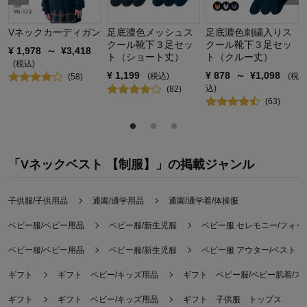
Vネックカーディガン
足底濃色メッシュス
足底濃色刺繍入りス
クール靴下３足セッ
クール靴下３足セッ
¥
1,978
～
¥
3,418
ト（ショート丈）
ト（クルー丈）
(税込)
¥
1,199
¥
878
～
¥
1,098
(税込)
(税
(
58
)
込)
(
82
)
(
63
)
「Vネックベスト 【制服】」の掲載ジャンル
子供服/子供用品
通園/通学用品
通園/通学着/体操服
ベビー服/ベビー用品
ベビー服/新生児服
ベビー服 セレモニー/フォ
ベビー服/ベビー用品
ベビー服/新生児服
ベビー服 アウター/ベスト
ギフト
ギフト ベビー/キッズ用品
ギフト ベビー服/ベビー肌着/ス
ギフト
ギフト ベビー/キッズ用品
ギフト 子供服 トップス