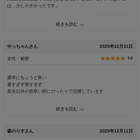
は、少し小さかったです。
0
人が参考になりました
参考になった
続きを読む
品質
5.0
お子さまのお気に入り度
4.0
デザイン
4.0
やっちゃんさん
2025年12月31日
着心地･使用感
4.0
女性・秘密
5.0
購入商品：
ネイビー, 100
体型：
標準
お子さまの性別：
男の子
通学にちょうど良い
お子様の年齢：
3～5歳
暑すぎず寒すぎず
真冬以外の肌寒い朝にぴったりで活躍しています
0
人が参考になりました
参考になった
続きを読む
品質
5.0
お子さまのお気に入り度
5.0
森のりすさん
2025年12月11日
デザイン
5.0
着心地･使用感
5.0