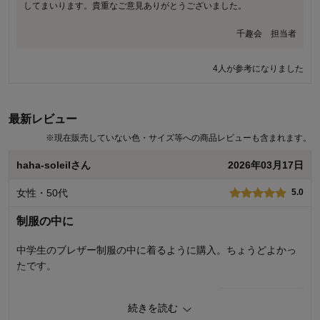
してまいります。貴重なご意見ありがとうございました。
してまいります。貴重なご意見ありがとうございました。
千趣会 担当者
千趣会 担当者
4人が参考になりました
11人が参考になりました
最新レビュー
※
現在販売していない色・サイズ等への商品レビューも含まれます。
haha-soleilさん
2026年03月17日
女性・50代
5.0
制服の中に
中学生のブレザー制服の中に着るように購入。ちょうどよかっ
たです。
0
人が参考になりました
参考になった
続きを読む