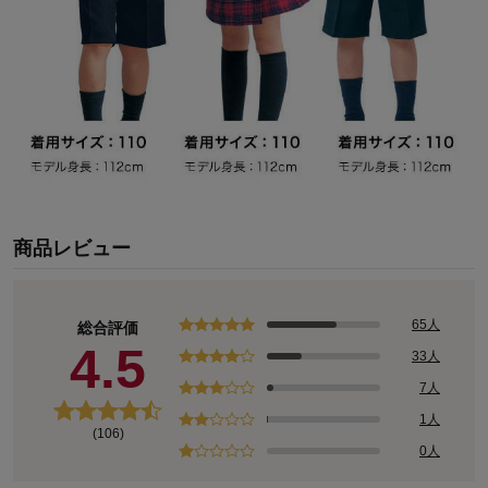
商品レビュー
65人
総合評価
4.5
33人
7人
1人
(106)
0人