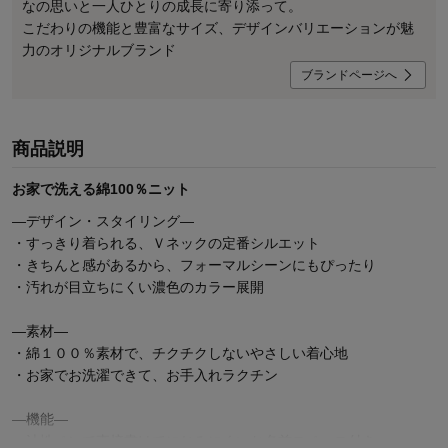
なの思いと一人ひとりの成長に寄り添って。
こだわりの機能と豊富なサイズ、デザインバリエーションが魅
力のオリジナルブランド
ブランドページへ
商品説明
お家で洗える綿100％ニット
―デザイン・スタイリング―
・すっきり着られる、Ｖネックの定番シルエット
・きちんと感があるから、フォーマルシーンにもぴったり
・汚れが目立ちにくい濃色のカラー展開
―素材―
・綿１００％素材で、チクチクしないやさしい着心地
・お家でお洗濯できて、お手入れラクチン
―機能―
・油性ペンで直接書けてにじみにくいお名前スペース付き