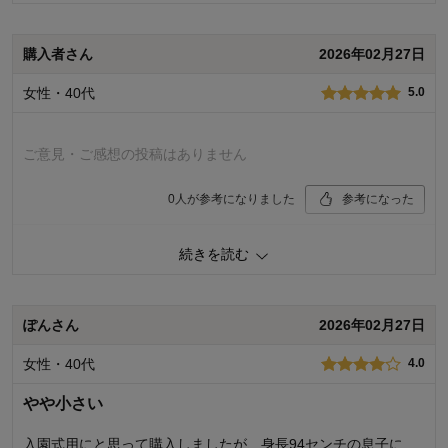
品質
5.0
お子さまのお気に入り度
5.0
デザイン
5.0
購入者さん
2026年02月27日
着心地･使用感
5.0
女性・40代
5.0
購入商品：
ブラック, 170
体型：
ぽっちゃり型
お子さまの性別：
男の子
ご意見・ご感想の投稿はありません
お子様の年齢：
13歳以上
0
人が参考になりました
参考になった
品質
5.0
続きを読む
お子さまのお気に入り度
4.0
デザイン
4.0
着心地･使用感
4.0
ぽんさん
2026年02月27日
購入商品：
ネイビー, 110
体型：
女性・40代
4.0
お子さまの性別：
お子様の年齢：
やや小さい
入園式用にと思って購入しましたが、身長94センチの息子に