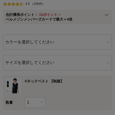
4.5 （106件）
ベルメゾン メンバーズカードについて
合計獲得ポイント：
13ポイント～
※
メンバーズカードの加算ポイントはステージ倍率適用前の基本ポイント
ベルメゾンメンバーズカードで最大＋4倍
に対して適用されます。
カラーを選択してください
サイズを選択してください
Vネックベスト 【制服】
数量