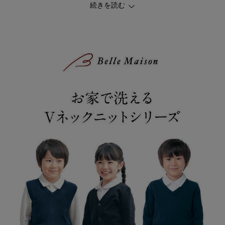
続きを読む
・現代っ子の体にフィットする、ＧＩＴＡの独自サイズ