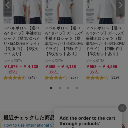
＜ベルポロ＞【選べ
＜ベルポロ＞【選べ
＜ベルポロ＞【選べ
る4タイプ】半袖ポロ
る4タイプ】ガールズ
る4タイプ】ガールズ
シャツ（標準/ゆった
半袖ポロシャツ（標
長袖ポロシャツ（標
り×綿100%/ドライ）
準/ゆったり×綿100%/
準/ゆったり×綿100%/
【制服 白】【3枚セ
ドライ） 【制服 白】
ドライ） 【制服 白】
ットあり】
【3枚セットあり】
【3枚セットあり】
ジータ/GITA
ジータ/GITA
ジータ/GITA
￥
1,079
～￥
4,138
￥
599
～￥
4,138
￥
959
～￥
4,599
（税込）
（税込）
（税込）
(
248
)
(
207
)
(
219
)
最近チェックした商品
履歴情報を残す