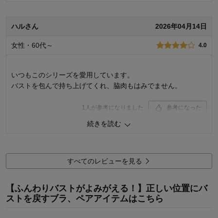
品質
4.0
ハルさん
2026年04月14日
着心地･はき心地
5.0
女性・60代～
購入商品：
プラチナ, Ｄ７０
4.0
お気に入りポイント：
デザイン、サイズ、着心地
サイズ：
ちょうどよい
いつもこのシリーズを愛用しています。
バストを包んで持ち上げてくれ、脇肉もはみでません。
1
人が参考になりました
参考になった
続きを読む
品質
4.0
着心地･はき心地
4.0
購入商品：
ピンクグレージュ, Ｄ７５
すべてのレビューを見る
お気に入りポイント：
デザイン、色、サイズ、着心地、素材・
品質
サイズ：
ちょうどよい
【ふんわりバストがよみがえる！】正しい位置にバ
ストを戻すブラ、ペアアイテムはこちら