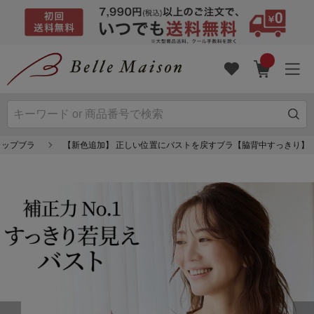
4カップブラ
【新色追加】 正しい位置にバストを戻すブラ【脇背中すっきり】