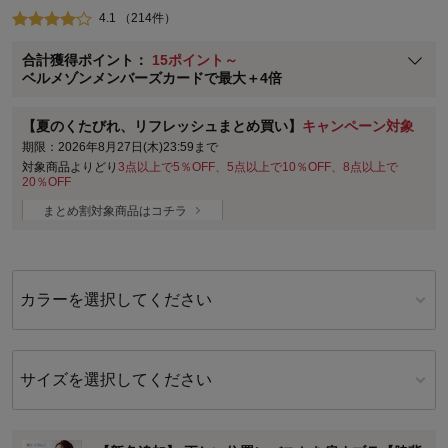
4.1 （214件）
ベルメゾン メンバーズカードについて
合計獲得ポイント：
15ポイント～
※
メンバーズカードの加算ポイントはステージ倍率適用前の基本ポイント
ベルメゾンメンバーズカードで最大＋4倍
に対して適用されます。
【夏のくたびれ、リフレッシュまとめ買い】
キャンペーン対象
期限：2026年8月27日(木)23:59まで
対象商品よりどり
3点以上で5％OFF、5点以上で10％OFF、8点以上で
20％OFF
まとめ割対象商品はコチラ
カラーを選択してください
サイズを選択してください