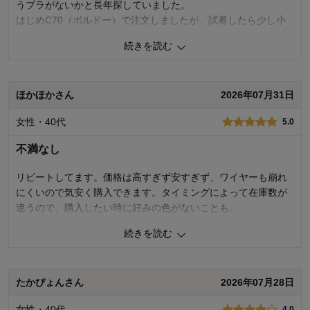
うブラがないかと長年探していました。
はじめC70（ボルドー）で注文しましたが、試着したら少し小
さく感じたのでD70に交換してもらいました。ワンサイズ上げ
続きを読む
たらぴったりでした。
アンダーバストはややタイトです。私は痩せ型なので食い込み
などあまり気になりませんが、きついのが苦手な方は大きめで
ほかほかさん
2026年07月31日
選んだほうがいいかもしれないです。
女性・40代
5.0
希望のサイズのボルドーが品切れでピーチベージュにしました
が、こちらもレースの色が綺麗で気に入りました。
不満なし
0
人が参考になりました
参考になった
リピートしてます。価格は高すぎず安すぎず、ワイヤーも崩れ
にくいので気安く購入できます。タイミングによって在庫数が
着心地･はき心地
5.0
違うので、購入したい時に好みの色がないことも。
寄せて高く魅せたい方には不向きかもしれないです。有名メー
購入商品：
ピーチベージュ, Ｄ７０
続きを読む
カーのブラジャーに比べると寄せるとトップがはみ出ます(笑)
お気に入りポイント：
デザイン、色、サイズ、着心地
品質：
逆を言うと胸を強調しすぎず、程よく上げたい方にはちょうど
サイズ：
ちょうどよい
いいかもです。
たかぴょんさん
2026年07月28日
0
人が参考になりました
参考になった
女性・40代
4.0