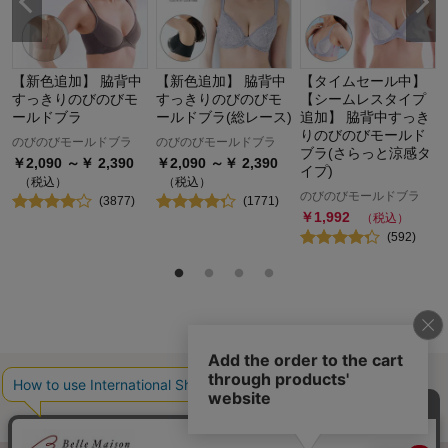
【新色追加】 脇背中
【新色追加】 脇背中
【タイムセール中】
すっきりのびのびモ
すっきりのびのびモ
【シームレスタイプ
ールドブラ
ールドブラ(総レース)
追加】 脇背中すっき
りのびのびモールド
のびのびモールドブラ
のびのびモールドブラ
ブラ(さらっと涼感タ
￥
2,090
～￥
2,390
￥
2,090
～￥
2,390
イプ)
（税込）
（税込）
のびのびモールドブラ
(
3877
)
(
1771
)
￥
1,992
（税込）
(
592
)
最近チェックした商品
履歴情報を残す