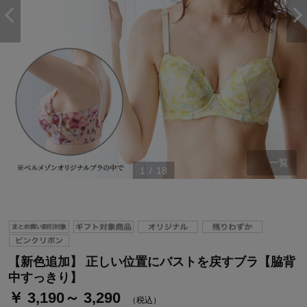
一覧
1
/
18
ステージが上がれば送料無料・返品引取無料！
さらにポイント還元最大16倍！
ベルメゾンご優待サービスについて
【新色追加】 正しい位置にバストを戻すブラ【脇背
ベルメゾン・ポイントについて
中すっきり】
￥ 3,190～ 3,290
通常商品送料無料 返品引取無料（JCBのみ）
（税込）
即時入会なら更に500円OFFクーポンプレゼント