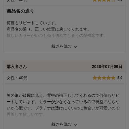
品質
5.0
商品名の通り
着心地･はき心地
5.0
何度もリピートしています。
購入商品：
ピンクグレージュ, Ｅ８０
商品名の通り、正しい位置に戻してくれます。
お気に入りポイント：
デザイン、サイズ、着心地
サイズ：
大きめ
欲しいカラーがいつも売り切れてしまうのが残念です。
続きを読む
0
人が参考になりました
参考になった
品質
4.0
購入者さん
2026年07月06日
着心地･はき心地
4.0
購入商品：
ミモザイエロー, Ｃ８０
女性・40代
5.0
お気に入りポイント：
サイズ、着心地
サイズ：
ちょうどよい
胸の形が綺麗に見え、背中の補正もしてくれるので何個もリピ
ートしています。カラーが少なくなっているので廃盤にならな
いか心配です。プラチナは透けにくいのに色合いが可愛いので
再販して欲しいです。
続きを読む
2
人が参考になりました
参考になった