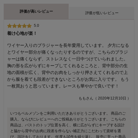
評価が高いレビュー
評価が低いレビュー
5.0
1.0
着け心地が楽！
脇から背中をすっきりさせるブラ
ワイヤー入りのブラジャーを長年愛用しています。 夕方になる
ゴワゴワして、着心地が悪いです。 以前の「脇から背中をすっ
とワイヤー部分が痛くなったりするのですが、こちらのブラジ
きりさせるブラ」を再販してもらえないでしょうか。 以前の
ャーは痛くならず、ストレスなく一日中つけていられました。
は、L字ワイヤーで胸の中心が痛くなることもなく、デザインも
胸の形を広がらずにキープしてくれるところと、背中部分の生
可愛く、ずっと愛用してました。 無くなってすごく残念です。
地の面積が広く、背中のお肉をしっかり押さえてくれるので上
コアラさん（ 2023年02月24日 ）
から服を着ても段差ができないところがお気に入りです。 もう
一枚買おうと思っています。レースも華やかで良いです！
いつもベルメゾンをご利用いただきありがとうございます。商品のご
ももさん（ 2020年12月10日 ）
購入、ならびにレビューへのご投稿ありがとうございます。 ご満足い
ただける商品ではなかったとのこと、誠に申し訳ございません。 いた
だいたご意見は今後の参考にさせていただきます。 今後もお客様によ
いつもベルメゾンをご利用いただきありがとうございます。 商品のご
り満足度の高い商品をお届けできるよう努力をしてまいります。 貴重
購入、ならびにレビューへのご投稿ありがとうございます。 こちらの
なご意見ありがとうございました。
商品は、バストのトップ位置を高く、横に広がらずにキープする設計
と脇から背中のお肉に段差を作らない補正力にこだわって資材を選
千趣会 担当者
び、設計をしております。 何度も試作を繰り返し、販売に至った商品