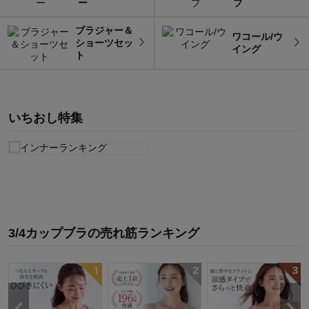
ー
プ
ブラジャー＆
ワコール/ウ
ショーツセッ
イング
ト
いちおし特集
3/4カップブラ
の
売れ筋ランキング