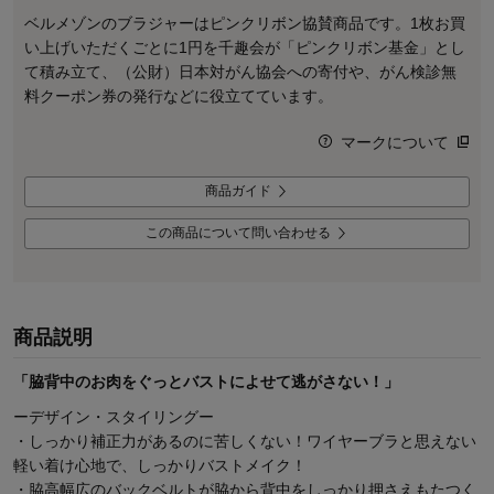
ベルメゾンのブラジャーはピンクリボン協賛商品です。1枚お買
い上げいただくごとに1円を千趣会が「ピンクリボン基金」とし
て積み立て、（公財）日本対がん協会への寄付や、がん検診無
料クーポン券の発行などに役立てています。
マークについて
商品ガイド
この商品について問い合わせる
商品説明
「脇背中のお肉をぐっとバストによせて逃がさない！」
ーデザイン・スタイリングー
・しっかり補正力があるのに苦しくない！ワイヤーブラと思えない
軽い着け心地で、しっかりバストメイク！
・脇高幅広のバックベルトが脇から背中をしっかり押さえもたつく