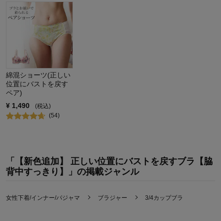
綿混ショーツ(正しい
位置にバストを戻す
ペア)
¥
1,490
(税込)
(
54
)
「【新色追加】 正しい位置にバストを戻すブラ【脇
背中すっきり】」の掲載ジャンル
女性下着/インナー/パジャマ
ブラジャー
3/4カップブラ