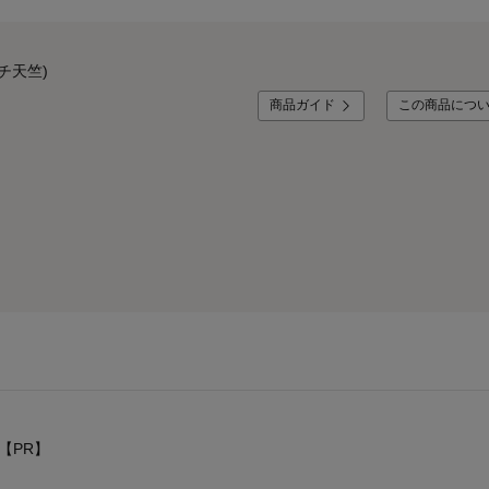
チ天竺)
商品ガイド
この商品につ
【PR】