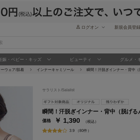
ログオン
新規会員登
妊娠・ベビー・キッズ
ビューティ
グルメ・
ーウェア/肌着
インナーキャミソール
瞬間！汗脱ぎインナー・背中（
サラリスト/Salalist
ステージが上がれば送料無料・返品引取無料
さらにポイント還元最大16倍！
瞬間！汗脱ぎインナー・背中（脱げる
￥ 1,390
ベルメゾンご優待サービスについて
ベル
価格
（税込）
通常商品送料無料 返品引取無料（JCBのみ）
3.9 （80件）
即時入会なら更に500円OFFクーポンプレゼン