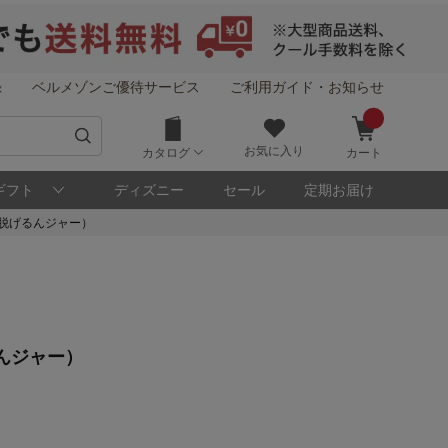
録
ベルメゾンご優待サービス
ご利用ガイド・お知らせ
お気に入り
カタログ
カート
ギフト
ディズニー
セール
定期お届け
脱げるんジャー）
！
んジャー）
メゾン・ポイントについて
ト