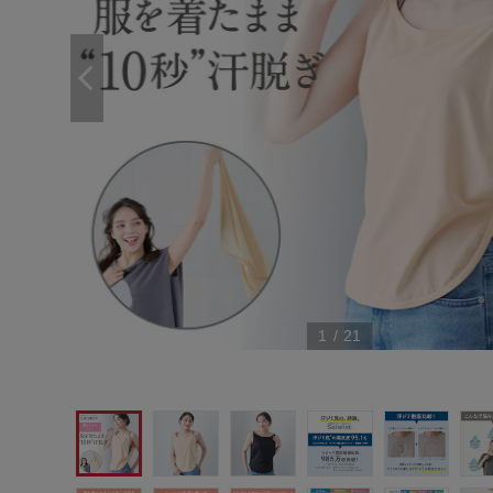
1
/
21