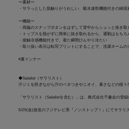
ー素材ー
・サラっとした肌触りがうれしい、吸水速乾機能付きの綿混
ー機能ー
・両脇のスナップボタンをはずして背中からシュッと抜き取
・トップスを脱がずに簡単に抜き取れるから、通勤はもちろ
・接触冷感機能付きで、着た瞬間ひんやり冷たい
・取り扱い表示は転写プリントにすることで、洗濯ネームの
#夏インナー
◆Salalist（サラリスト）
汗ジミを防ぎながら汗のベタつきやニオイ、暑さなどの様々
「サラリスト（Salalistを含む）」は、株式会社千趣会の登
5/29(金)放送のフジテレビ系『ノンストップ！』にてサラ