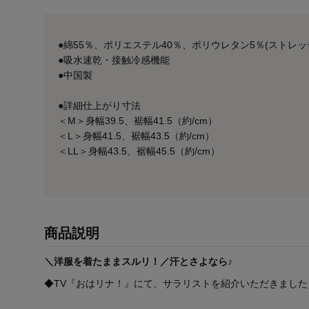
●綿55％、ポリエステル40％、ポリウレタン5％(ストレッ
●吸水速乾・接触冷感機能
●中国製
●詳細仕上がり寸法
＜M＞身幅39.5、裾幅41.5（約/cm）
＜L＞身幅41.5、裾幅43.5（約/cm）
＜LL＞身幅43.5、裾幅45.5（約/cm）
商品説明
＼洋服を着たままスルリ！／汗とさよなら♪
◆TV『おはリナ！』にて、サラリストを紹介いただきました