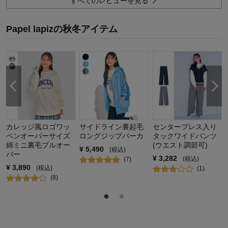
すべてのレビューを見る
購入商品：
スモーキーブルー, JｰXXS（135～145）
体型：
お子さまの性別：
Papel lapizの秋冬アイテム
お子様の年齢：
)
カレッジ風ロゴワッ
サイドライン裏起毛
センタープレス入り
ペンオーバーサイズ
ロングジップパーカ
タックワイドパンツ
綿ミニ裏毛プルオー
(ウエスト調節可)
¥
5,490
(税込)
バー
¥
3,282
(税込)
(
7
)
¥
3,890
(税込)
(
1
)
(
8
)