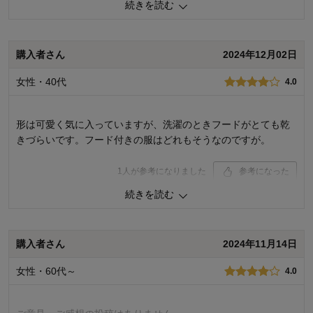
続きを読む
品質
5.0
お子さまのお気に入り度
5.0
デザイン
4.0
購入者さん
2024年12月02日
着心地･使用感
5.0
女性・40代
4.0
購入商品：
スモーキーブルー, JｰM（155～165）
体型：
ぽっちゃり型
お子さまの性別：
女の子
形は可愛く気に入っていますが、洗濯のときフードがとても乾
お子様の年齢：
10～12歳
きづらいです。フード付きの服はどれもそうなのですが。
1
人が参考になりました
参考になった
続きを読む
品質
4.0
お子さまのお気に入り度
4.0
デザイン
5.0
着心地･使用感
4.0
購入者さん
2024年11月14日
購入商品：
スモーキーブルー, JｰXS（145～155）
女性・60代～
4.0
体型：
お子さまの性別：
お子様の年齢：
10～12歳