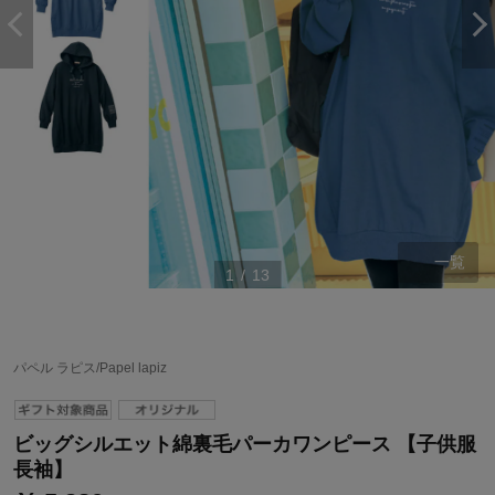
一覧
1
/
13
ステージが上がれば送料無料・返品引取無料！
パペル ラピス/Papel lapiz
さらにポイント還元最大16倍！
ベルメゾンご優待サービスについて
ビッグシルエット綿裏毛パーカワンピース 【子供服
ベルメゾン・ポイントについて
長袖】