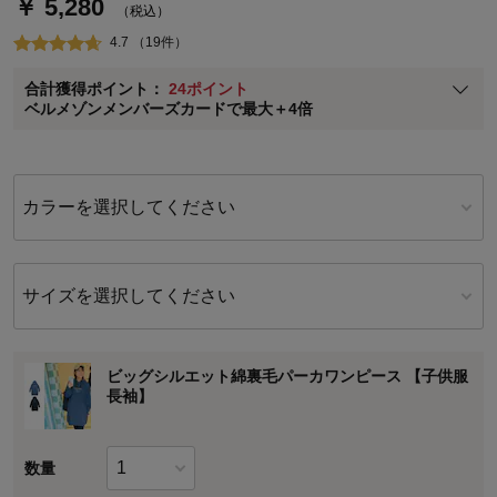
￥ 5,280
通常商品送料無料 返品引取無料（JCBのみ）
（税込）
即時入会なら更に500円OFFクーポンプレゼント
4.7 （19件）
ベルメゾン メンバーズカードについて
合計獲得ポイント：
24ポイント
※
メンバーズカードの加算ポイントはステージ倍率適用前の基本ポイント
ベルメゾンメンバーズカードで最大＋4倍
に対して適用されます。
カラーを選択してください
サイズを選択してください
ビッグシルエット綿裏毛パーカワンピース 【子供服
長袖】
数量