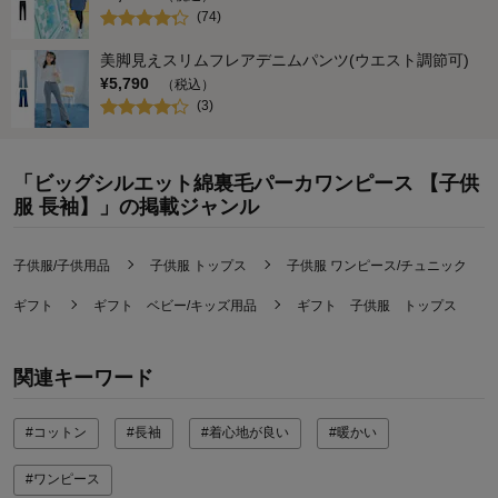
(
74
)
美脚見えスリムフレアデニムパンツ(ウエスト調節可)
¥
5,790
（税込）
(
3
)
「ビッグシルエット綿裏毛パーカワンピース 【子供
服 長袖】」の掲載ジャンル
子供服/子供用品
子供服 トップス
子供服 ワンピース/チュニック
ギフト
ギフト ベビー/キッズ用品
ギフト 子供服 トップス
関連キーワード
#コットン
#長袖
#着心地が良い
#暖かい
#ワンピース