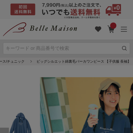
ース/チュニック
ビッグシルエット綿裏毛パーカワンピース 【子供服 長袖】