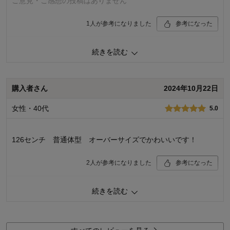
ご意見・ご感想の投稿はありません
1
人が参考になりました
参考になった
品質
4.0
続きを読む
お子さまのお気に入り度
5.0
デザイン
4.0
着心地･使用感
4.0
購入者さん
2024年10月22日
購入商品：
スモーキーブルー, JｰS（150～160）
体型：
ぽっちゃり型
女性・40代
5.0
お子さまの性別：
女の子
お子様の年齢：
10～12歳
126センチ 普通体型 オーバーサイズでかわいいです！
2
人が参考になりました
参考になった
品質
5.0
続きを読む
お子さまのお気に入り度
5.0
デザイン
5.0
着心地･使用感
5.0