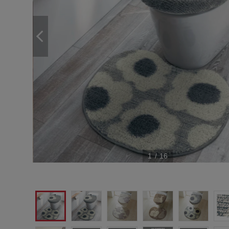
1
/
16