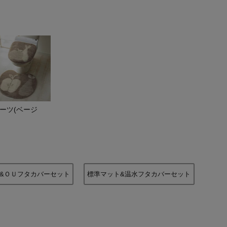
ーツ(ベージ
バード(グレージュ)／標準マット＆温
&ＯＵフタカバーセット
標準マット&温水フタカバーセット