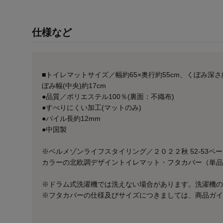
仕様など
■トイレマットサイズ／幅約65×奥行約55cm、くぼみ深さ約5
ぼみ幅(中央)約17cm
●品質／ポリエステル100％(裏面：不織布)
●すべりにくい加工(マットのみ)
●パイル長約12mm
●中国製
※ベルメゾンライフスタイリング／２０２２秋 52-53
カラーの北欧調デザイントイレマット・フタカバー（単品
※ドラム式洗濯機では洗えない場合があります。洗濯機の
※フタカバーの仕様及びサイズにつきましては、商品ガイ