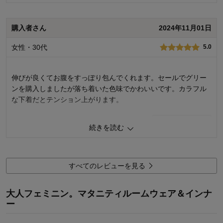
1
人が参考になりました
参考になった
購入者さん
2024年11月01日
品質
2.0
女性・30代
5.0
着心地
2.0
デザイン
4.0
伸びが良くてお腹をすっぽり包んでくれます。セールでグリー
購入商品：
ライトベージュ, マタニティM～L
体型：
ぽっちゃり型
ンを購入しましたが落ち着いた色味でかわいいです。カラフル
妊娠月齢：
中期（5～7ヶ月）
な下着だとテンション上がります。
0
人が参考になりました
参考になった
続きを読む
品質
5.0
着心地
5.0
デザイン
5.0
すべてのレビューを見る
購入商品：
ライトグリーン, マタニティM～L
体型：
大人フェミニン。マタニティルームウェア＆インナ
妊娠月齢：
ー