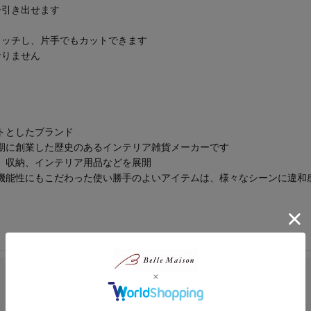
ー引き出せます
ャッチし、片手でもカットできます
なりません
トとしたブランド
期に創業した歴史のあるインテリア雑貨メーカーです
、収納、インテリア用品などを展開
機能性にもこだわった使い勝手のよいアイテムは、様々なシーンに違和
18人
総合評価
4.4
16人