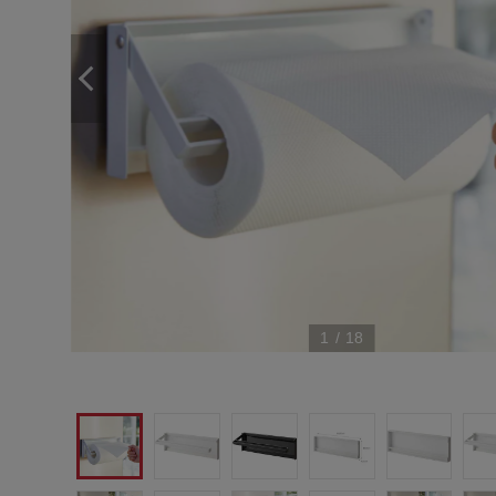
1
/
18