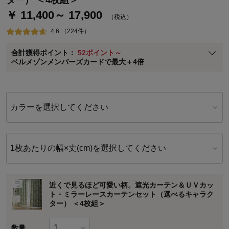
ター） ＜4枚組＞
￥ 11,400～ 17,900
通常商品送料無料 返品引取無料（JCBのみ）
（税込）
即時入会なら更に500円OFFクーポンプレゼント
4.6 （224件）
ベルメゾン メンバーズカードについて
合計獲得ポイント：
52ポイント～
※
メンバーズカードの加算ポイントはステージ倍率適用前の基本ポイント
ベルメゾンメンバーズカードで最大＋4倍
に対して適用されます。
カラーを選択してください
1枚あたりの幅×丈(cm)を選択してください
近くで見るほど可愛い柄。遮光カーテン＆ＵＶカッ
ト・ミラーレースカーテンセット（選べるキャラク
ター） ＜4枚組＞
数量