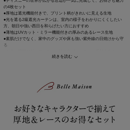
●ディズニーの世界が広がる窓辺が一気に完成して、お得さも魅力
の4枚セット
●厚地は遮光機能付きで、プリント柄がきれいに見える生地
●光を遮る2級遮光カーテンは、室内の様子をわかりにくくしたい
方、朝日や強い西日を和らげたい方におすすめ
●薄地はUVカット・ミラー機能付きの厚みのあるレース生地
●素肌だけでなく、家中のグッズや床も強い紫外線の日焼けから守
る
●ミラー機能が付いていると、外の光がカーテンに反射することに
続きを読む
より部屋の中が見えにくくなる
●子ども部屋にもおすすめ
●厚地カーテンはBフック、薄地カーテンがAフック仕様
＜家の中でも UVカット＞
～素肌だけでなく、家具や床も強い紫外線の日焼けから守ります～
家の中にいても、窓を通して浴びている紫外線
家の中では肌も無防備なことも多いので、UVカット機能つきのカ
ーテンがオススメ
UVカット率も要チェック！