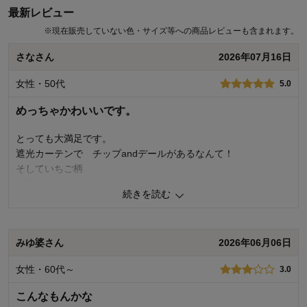
最新レビュー
※
現在販売していない色・サイズ等への商品レビューも含まれます。
さなさん
2026年07月16日
女性・50代
5.0
めっちゃかわいいです。
とっても大満足です。
遮光カーテンで チップandデールがあるなんて！
そしていちご柄
可愛過ぎます‼️
続きを読む
0
人が参考になりました
参考になった
みゆ婆さん
2026年06月06日
価格
5.0
機能
5.0
女性・60代～
3.0
使用感・使いやすさ
5.0
デザイン・色
5.0
こんなもんかな