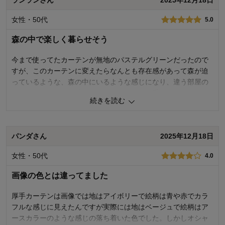
ランランさん
2025年12月18日
価格
5.0
女性・50代
5.0
機能
5.0
使用感・使いやすさ
5.0
森の中で楽しく暮らせそう
デザイン・色
5.0
今まで使ってたカーテンが無地のパステルグリーンだったので
購入商品：
チップ＆デール（イチゴ）, 約
100×135×4枚
すが、このカーテンに変えたらなんとも存在感があって森が迫
使用場所：
寝室
っているような、森の中にいるような感じになり、違う部屋の
購入のきっかけ：
買い替え
ようになりました。地がモスグリーンなので重いですが絵柄が
商品を使う人：
自分
続きを読む
明るくて可愛いので雰囲気は明るくなります。クリスマスっぽ
い色合いでこの時期にぴったりです。届いた日がちょうど自分
の誕生日だったのでバースデープレゼントみたいでした！とて
パンダさん
2025年12月18日
も気に入ったのですがただ、形状記憶ではないので少しまとま
りが悪く、使いやすさは星３つにしました。
女性・50代
4.0
0
人が参考になりました
参考になった
画像の色とは違ってました
価格
5.0
厚手カーテンは画像では地はアイボリーで絵柄は青や赤でカラ
機能
4.0
フルな感じに見えたんですが実際には地はベージュで絵柄はア
使用感・使いやすさ
3.0
ースカラーのような感じの落ち着いた色でした。しかしオシャ
デザイン・色
5.0