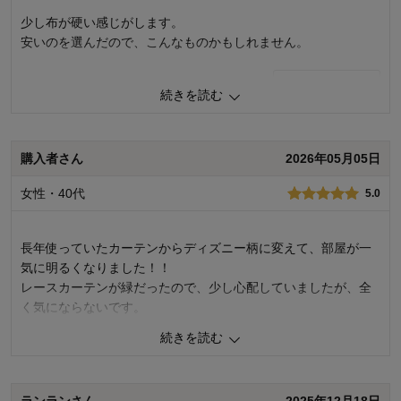
購入商品：
チップ＆デール（イチゴ）, 約
100×178×4枚
少し布が硬い感じがします。
使用場所：
寝室
安いのを選んだので、こんなものかもしれません。
購入のきっかけ：
買い替え
商品を使う人：
自分
0
人が参考になりました
参考になった
続きを読む
価格
3.0
機能
3.0
使用感・使いやすさ
3.0
購入者さん
2026年05月05日
デザイン・色
4.0
女性・40代
5.0
購入商品：
チップ＆デール（イチゴ）, 約
100×90×4枚
使用場所：
寝室
長年使っていたカーテンからディズニー柄に変えて、部屋が一
購入のきっかけ：
ネットで見つけて
商品を使う人：
自分
気に明るくなりました！！
レースカーテンが緑だったので、少し心配していましたが、全
く気にならないです。
隣の窓はプーさん柄で、緑と白がとても合って、買って良かっ
続きを読む
たです！
0
人が参考になりました
参考になった