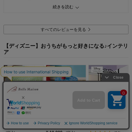
レな絵柄で子供っぽい感じではない（私的には）のでいい感じ
続きを読む
です。レースカーテンの方はいかにも子供用なので別のカーテ
購入商品：
くまのプーさん, 約100×210×4枚
使用場所：
リビング
ンをかけています。それと、形状記憶だったらもっとまとまり
購入のきっかけ：
買い替え
がよかったのにと思います。
商品を使う人：
自分
すべてのレビューを見る
0
人が参考になりました
参考になった
【ディズニー】おうちがもっと好きになる♪インテリ
価格
4.0
ア
機能
4.0
使用感・使いやすさ
4.0
デザイン・色
4.0
購入商品：
トイ・ストーリー, 約100×192×4枚
使用場所：
その他
購入のきっかけ：
買い替え
商品を使う人：
自分
接触冷感のひんやり
キャラクターイメー
切り絵のようなアイ
キルトラグ（選べる
ジのミニテーブル
アンドアフック（選
キャラクター）
（選べるキャラクタ
べるキャラクター）
ー）
¥
5,990
～
¥
7,990
¥
2,792
(税込)