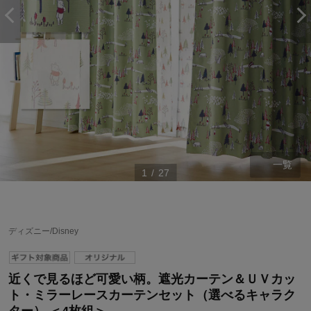
一覧
1
/
27
ディズニー/Disney
ステージが上がれば送料無料・返品引取無料！
さらにポイント還元最大16倍！
近くで見るほど可愛い柄。遮光カーテン＆ＵＶカッ
ベルメゾンご優待サービスについて
ト・ミラーレースカーテンセット（選べるキャラク
ベルメゾン・ポイントについて