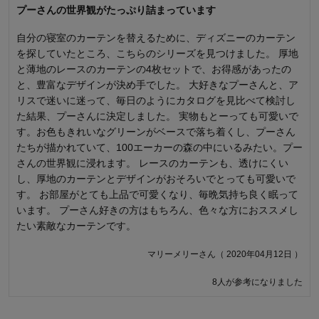
プーさんの世界観がたっぷり詰まっています
子供が好きで買いましたが、レースは全く外が見えず、プリー
ツ？がないので開けても半分くらい戻って閉まってしまう感じ
自分の寝室のカーテンを替えるために、ディズニーのカーテン
が残念。まとまりかたも綺麗にならず…でも子供は気に入って
を探していたところ、こちらのシリーズを見つけました。 厚地
ます。
と薄地のレースのカーテンの4枚セットで、お得感があったの
と、豊富なデザインが決め手でした。 大好きなプーさんと、ア
りょうさん（ 2017年02月02日 ）
リスで迷いに迷って、毎日のようにカタログを見比べて検討し
た結果、プーさんに決定しました。 実物もとーっても可愛いで
す。お色もきれいなグリーンがベースで落ち着くし、プーさん
商品のご購入、ならびにレビューへのご投稿ありがとうございます。
こちらの商品のレースカーテンは、ＵＶカット・ミラー機能を持たせ
たちが描かれていて、100エーカーの森の中にいるみたい。プー
るため、生地にある程度の厚みを持たせております。そのため、透け
さんの世界観に浸れます。 レースのカーテンも、透けにくい
感やまとまり感が少ないものとなっております。ご満足いただけるよ
し、厚地のカーテンとデザインがおそろいでとっても可愛いで
うな使用感ではなかったとのことで、誠に申し訳ございません。今後
す。 お部屋がとても上品で可愛くなり、毎晩気持ち良く眠って
もお客様により満足度の高い商品をお届けできるよう努力をしてまい
います。 プーさん好きの方はもちろん、色々な方におススメし
ります。貴重なご意見ありがとうございました。
たい素敵なカーテンです。
千趣会 担当者
マリーメリーさん（ 2020年04月12日 ）
12人が参考になりました
8人が参考になりました