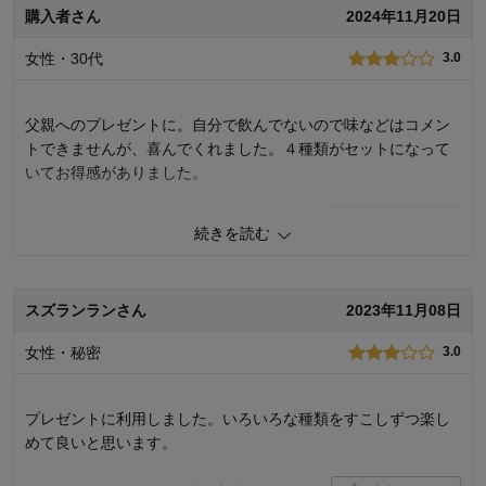
お気に入りポイント：
お買い得、使い勝手が良い
購入者さん
2024年11月20日
購入用途：
手土産用
女性・30代
3.0
父親へのプレゼントに。自分で飲んでないので味などはコメン
トできませんが、喜んでくれました。４種類がセットになって
いてお得感がありました。
1
人が参考になりました
参考になった
続きを読む
品質
4.0
容量
5.0
スズランランさん
2023年11月08日
お気に入りポイント：
お買い得、保存が利く
購入用途：
両親・親戚へのギフト
女性・秘密
3.0
プレゼントに利用しました。いろいろな種類をすこしずつ楽し
めて良いと思います。