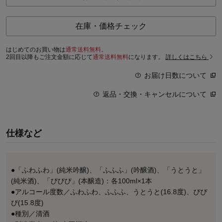
在庫・価格チェック
はじめてのお買い物は
通常送料無料。
2回目以降もご注文金額に応じて
通常送料無料
になります。
詳しくはこちら
お届け日数について
返品・交換・キャンセルについて
仕様など
●「ふわふわ」(純米吟醸)、「ふふふ」(吟醸酒)、「うとうと」
(純米酒)、「ぴぴぴ」(本醸造)：各100ml×1本
●アルコール度数／ふわふわ、ふふふ、うとうと(16.8度)、ぴぴ
ぴ(15.8度)
●種別／清酒