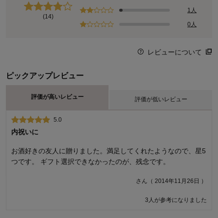
1人
(14)
0人
レビューについて
ピックアップレビュー
評価が高いレビュー
評価が低いレビュー
5.0
2.0
内祝いに
新潟在住です。 近くの酒蔵がたくさんあるので味はお世辞にも
美味しいとは言えません( ；∀；) 量は飲みきりサイズで良いと
お酒好きの友人に贈りました。満足してくれたようなので、星5
思いますが、まだ3本も残ってます…
つです。 ギフト選択できなかったのが、残念です。
さん（ 2015年11月11日 ）
さん（ 2014年11月26日 ）
3人が参考になりました
商品のご購入、ならびにレビューへのご投稿ありがとうございます。
ご満足いただけるお味ではなかったとのこと、誠に申し訳ございませ