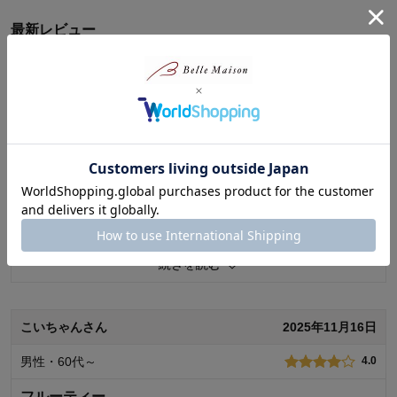
ん。いただいたご意見を参考に、お客様により満足度の高い商品をお
届けできるよう努力をしてまいります。貴重なご意見ありがとうござ
最新レビュー
いました。
※
現在販売していない色・サイズ等への商品レビューも含まれます。
千趣会 担当者
みぃちゃんさん
2026年01月02日
男性・50代
7人が参考になりました
4.0
三回目の購入
父の仏前に供えるために三回目の購入。私もご相伴を…それは
さておき。少量ではありますが、利き酒にはちょうど良いで
す。通の方には物足りないかもしれませんが、4本とも味の違い
があり、楽しめます。贈答にもお勧めしたいところですが、木
続きを読む
枠をもっとしっかりしたものにした方がいいと思います。仕切
りの短い棒ははまりが緩く、三回目は外枠も外れかけていまし
た。せっかくの良品がもったいないです。お酒本体は問題な
こいちゃんさん
2025年11月16日
く、またぜひ買いたいです。インテリアとしてもおススメで
す。
男性・60代～
4.0
1
人が参考になりました
参考になった
フルーティー