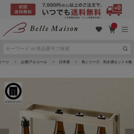
イーツ
お酒/アルコール
日本酒
島シリーズ 利き酒セット４種