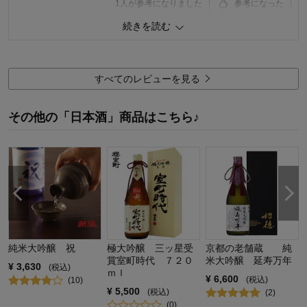
1
人が参考になりました
参考になった
続きを読む
品質
3.0
容量
3.0
購入用途：
すべてのレビューを見る
その他の「日本酒」商品はこちら♪
純米大吟醸 祝
極大吟醸 三ッ星受
京都の老舗蔵 純
賞室町時代 ７２０
米大吟醸 延寿万年
¥
3,630
(税込)
ｍｌ
¥
6,600
(税込)
(
10
)
¥
5,500
(税込)
(
2
)
(
0
)