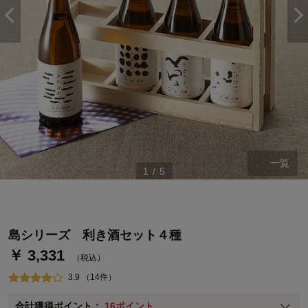
一覧
ステージが上がれば送料無料・返品引取無料！
1
/
5
さらにポイント還元最大16倍！
ベルメゾンご優待サービスについて
ベルメゾン・ポイントについて
島シリーズ 利き酒セット４種
￥ 3,331
通常商品送料無料 返品引取無料（JCBのみ）
（税込）
即時入会なら更に500円OFFクーポンプレゼント
3.9 （14件）
ベルメゾン メンバーズカードについて
合計獲得ポイント：
16ポイント