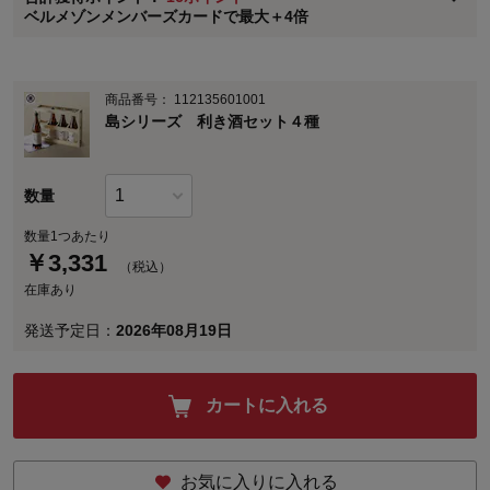
※
メンバーズカードの加算ポイントはステージ倍率適用前の基本ポイント
ベルメゾンメンバーズカードで最大＋4倍
に対して適用されます。
商品番号：
112135601001
島シリーズ 利き酒セット４種
数量
数量1つあたり
￥
3,331
（税込）
在庫あり
発送予定日：
2026年08月19日
カートに入れる
お気に入りに入れる