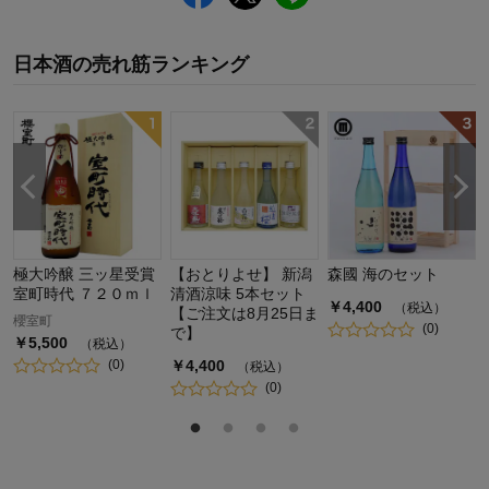
日本酒
の
売れ筋ランキング
極大吟醸 三ッ星受賞
【おとりよせ】 新潟
森國 海のセット
室町時代 ７２０ｍｌ
清酒涼味 5本セット
￥
4,400
（税込）
【ご注文は8月25日ま
櫻室町
(
0
)
で】
￥
5,500
（税込）
(
0
)
￥
4,400
（税込）
(
0
)