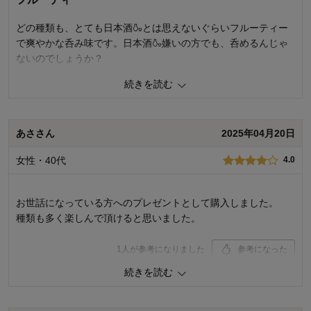
品質
4.0
どの種類も、とても日本酒🍶とは思えないぐらいフルーティー
容量
4.0
で爽やかな呑み味です。日本酒🍶嫌いの方でも、呑めるんじゃ
ないのでしょうか？
お気に入りポイント：
お買い得
口あたりなめらかで、大変美味しく頂きました。
購入用途：
ご自宅用
続きを読む
若干容量が少ないのが、たまにキズ！
1
人が参考になりました
参考になった
あささん
2025年04月20日
品質
5.0
女性・40代
4.0
容量
3.0
お気に入りポイント：
美味しい
購入用途：
ご自宅用
お世話になっている方へのプレゼントとして購入しました。
種類も多く楽しんで頂けると思いました。
1
人が参考になりました
参考になった
続きを読む
品質
4.0
容量
5.0