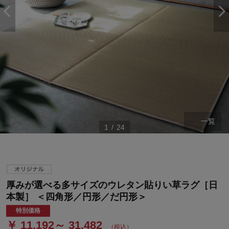
一覧
1
/
24
厚みが選べる多サイズのウレタン貼りい草ラグ［日
本製］ ＜四角形／円形／だ円形＞
特別価格
￥ 11,192～ 31,482
（税込）