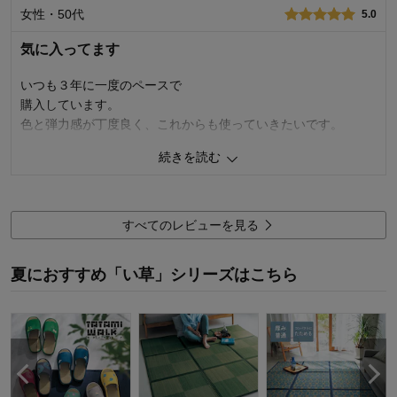
女性・50代
5.0
購入商品：
グリーン, ［標準］約191×250
使用場所：
リビング
気に入ってます
購入のきっかけ：
その他
商品を使う人：
自分
いつも３年に一度のペースで
購入しています。
色と弾力感が丁度良く、これからも使っていきたいです。
続きを読む
3
人が参考になりました
参考になった
価格
4.0
機能
5.0
すべてのレビューを見る
使用感・使いやすさ
5.0
デザイン・色
5.0
夏におすすめ「い草」シリーズはこちら
購入商品：
ベージュ, ［標準］約140×180
使用場所：
リビング
購入のきっかけ：
買い替え
商品を使う人：
自分、配偶者、子供