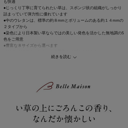
も快適
●じっくり丁寧に育てられたい草は、スポンジ状の組織がしっかり
詰まっていて弾力性に優れています
●中のウレタンは、標準の約８mmとボリュームのある約１４mmの
２タイプから
●染色により日本製い草ならではの美しい発色を活かした無地調の5
色をご用意
●豊富な８サイズから選べます
●リビングのアクセントになる円形タイプもあります
続きを読む
●抗菌防臭効果のあるヒバエッセンス加工付き
●裏面はすべりにくい仕様
#い草ラグ #畳ラグ #夏用のラグ・カーペット #い草 #ラグ #ジャパ
ンディ #Bellemaison #ベルメゾンライフスタイル #暮らし磨き #イ
ンテリア #interior #暮らしを楽しむ #丁寧な暮らし #日々の暮らし