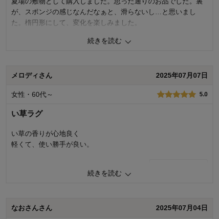
夏場の敷物として購入しました。思った通りのお品でした。裏
価格
3.0
が、スポンジの感じなんだなぁと、滑らないし…と思いまし
機能
3.0
た。楕円形にして、変化を楽しみました。
使用感・使いやすさ
3.0
デザイン・色
1.0
続きを読む
0
人が参考になりました
参考になった
購入商品：
グレー, ［標準］約140×180
使用場所：
リビング
価格
4.0
購入のきっかけ：
ネットで見つけて
メロディさん
2025年07月07日
機能
4.0
商品を使う人：
自分、配偶者、子供
使用感・使いやすさ
4.0
女性・60代～
デザイン・色
5.0
4.0
購入商品：
ベージュ, ［標準］約140×180（楕円）
い草ラグ
使用場所：
リビング
購入のきっかけ：
買い足し
い草の香りが心地良く
商品を使う人：
自分、配偶者、来客用
軽くて、使い勝手が良い。
0
人が参考になりました
参考になった
続きを読む
価格
5.0
機能
3.0
使用感・使いやすさ
3.0
なおさんさん
2025年07月04日
デザイン・色
5.0