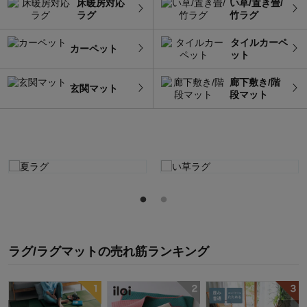
床暖房対応
い草/置き畳/
ラグ
竹ラグ
タイルカーペ
カーペット
ット
廊下敷き/階
玄関マット
段マット
ラグ/ラグマット
の
売れ筋ランキング