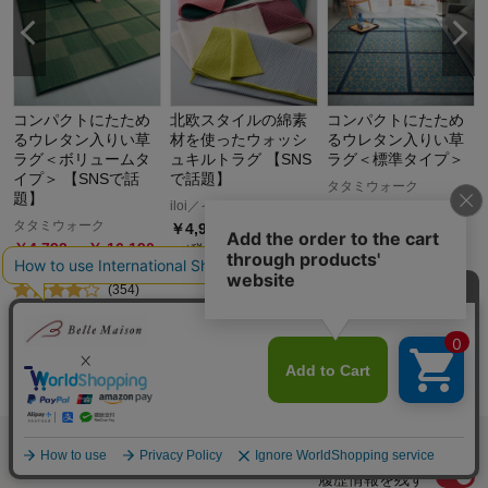
コンパクトにたため
北欧スタイルの綿素
コンパクトにたため
るウレタン入りい草
材を使ったウォッシ
るウレタン入りい草
ラグ＜ボリュームタ
ュキルトラグ 【SNS
ラグ＜標準タイプ＞
イプ＞ 【SNSで話
で話題】
タタミウォーク
題】
iloi／イロアイ
￥
4,194
～￥
15,291
タタミウォーク
￥
4,990
～￥
6,990
（税込）
￥
4,793
～￥
16,190
（税込）
(
207
)
（税込）
(
17
)
(
354
)
最近チェックした商品
履歴情報を残す