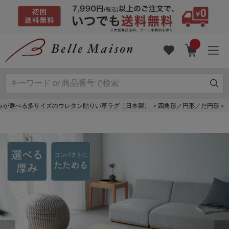
みが選べる多サイズのウレタン貼りい草ラグ［日本製］ ＜四角形／円形／だ円形＞