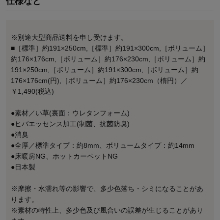
仕様など
※別途大型商品送料を申し受けます。
■［標準］約191×250cm,［標準］約191×300cm,［ボリューム］
約176×176cm,［ボリューム］約176×230cm,［ボリューム］約
191×250cm,［ボリューム］約191×300cm,［ボリューム］約
176×176cm(円),［ボリューム］約176×230cm（楕円）／
￥1,490(税込)
●素材／い草(裏面：ウレタンフォーム)
●ヒバエッセンス加工(制菌、抗菌防臭)
●消臭
●全厚／標準タイプ：約8mm、ボリュームタイプ：約14mm
●床暖房NG、ホットカーペットNG
●日本製
※摩擦・水濡れ等の影響で、多少色落ち・シミになることがあ
ります。
※素材の特性上、多少色及び風合いの誤差が生じることがあり