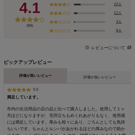
4.1
22人
12人
3人
(99)
9人
レビューについて
ピックアップレビュー
評価が高いレビュー
評価が低いレビュー
5.0
1.0
満足しています。
こういう可能性があると諦めた方がいいんでしょうか
市内の生活用品の店の品と比べて購入しました。使用して１ヶ
マンション住まいです。部屋すべてをリフォームし、フローリ
月ほどになりますが、毛羽立ちもめくれあがりもなく、使用感
ングにカーペットなしで過ごしています。新築に近く階数も高
には満足しています。厚みも程々にあり、ごろんとしても気持
いせいか家の中では虫は滅多に見ません。商品到着後、封を開
ちいいです。ちゃんとルンバがあがれるほどの厚みなので助か
けて数分で両足首と甲をダニに４箇所、噛まれました。すぐに