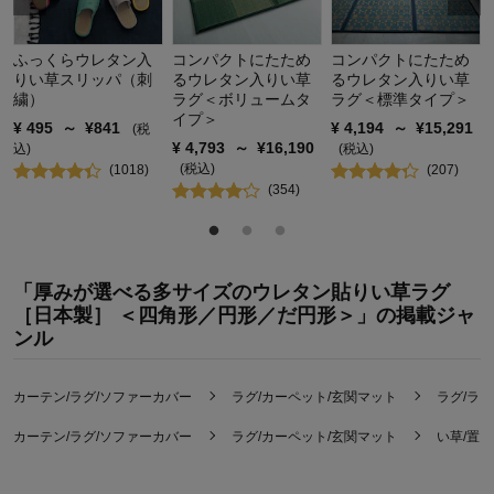
ふっくらウレタン入
コンパクトにたため
コンパクトにたため
りい草スリッパ（刺
るウレタン入りい草
るウレタン入りい草
繍）
ラグ＜ボリュームタ
ラグ＜標準タイプ＞
イプ＞
¥
495
～
¥
841
¥
4,194
～
¥
15,291
(税
¥
4,793
～
¥
16,190
込)
(税込)
(税込)
(
1018
)
(
207
)
(
354
)
「厚みが選べる多サイズのウレタン貼りい草ラグ
［日本製］ ＜四角形／円形／だ円形＞」の掲載ジャ
ンル
カーテン/ラグ/ソファーカバー
ラグ/カーペット/玄関マット
ラグ/ラ
カーテン/ラグ/ソファーカバー
ラグ/カーペット/玄関マット
い草/置き