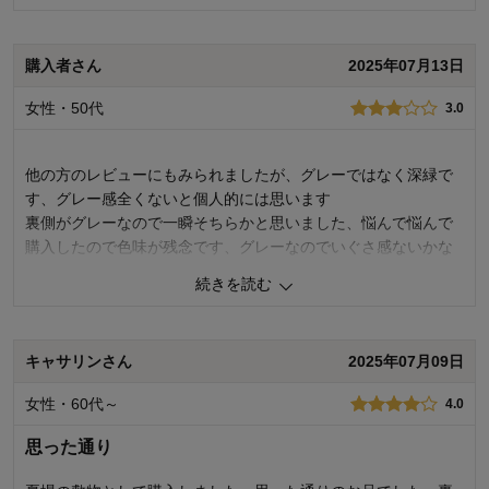
価格
4.0
機能
5.0
使用感・使いやすさ
5.0
購入者さん
2025年07月13日
デザイン・色
4.0
女性・50代
3.0
購入商品：
生成り, ［標準］約176×176
使用場所：
子供部屋
購入のきっかけ：
転居・引越
他の方のレビューにもみられましたが、グレーではなく深緑で
商品を使う人：
子供
す、グレー感全くないと個人的には思います
裏側がグレーなので一瞬そちらかと思いました、悩んで悩んで
購入したので色味が残念です、グレーなのでいぐさ感ないかな
と思ったけど、深緑なのでい草感ありありです。
続きを読む
ホントに残念です、グレーの商品はほかに見ないのでグレーを
探してる方は目に留まると思いますがグレーではないので、色
味表示を変えられたほうがいいのではと思うくらいです。
キャサリンさん
2025年07月09日
匂いもいやな匂いでは確かにないですが、届いた日1日風にあて
て、夜にリビングに敷きましたが子供が匂いきついということ
女性・60代～
4.0
ででまだしばらく使えそうにありません。
思った通り
3
人が参考になりました
参考になった