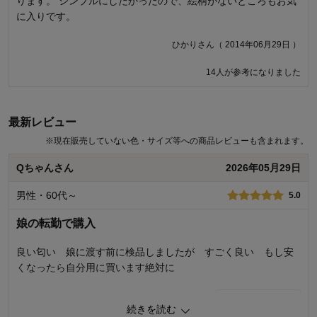
ります。 シンプルにしたかったので、絵柄がないところもお気
ダニ取り用のマット２枚を挟みました。数日後、様子を見よう
に入りです。
と持ち上げたところ、前回と同じような場所をまた噛まれまし
た。計８箇所です。数日前に噛まれた跡もまだ消えないので、
ひかりさん（ 2014年06月29日 ）
サンダルも気になって履かないようにしています。今は、ダニ
取りスプレーを購入し直射日光をあて干しましたが、怖くて使
14人が参考になりました
用する気になりません。
natomakiさん（ 2014年07月29日 ）
最新レビュー
※
現在販売していない色・サイズ等への商品レビューも含まれます。
商品のご購入、ならびにレビューへのご投稿ありがとうございます。
お届けした商品について、ご迷惑をおかけして、誠に申し訳ございま
Qちゃんさん
2026年05月29日
せん。現在販売中の商品につきましては生産時の品質管理及び検品を
徹底し、このような事が無いよう再発防止に取り組んでまいります。
男性・60代～
5.0
今後もお客様により満足度の高い商品をお届けできるよう努力をして
まいります。貴重なご意見ありがとうございました。
娘の転勤で購入
千趣会 担当者
良い匂い 娘に渡す前に検品しましたが すごく良い もし安
くなったら自分用に買います絶対に
179人が参考になりました
1
人が参考になりました
参考になった
続きを読む