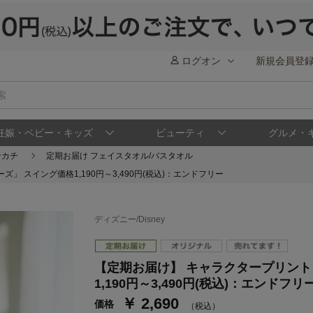
ログオン
新規会員登
妊娠・ベビー・キッズ
ビューティ
グルメ・
ンカチ
定期お届け フェイスタオル/バスタオル
 スイング価格1,190円～3,490円(税込)：エンドフリー
ディズニー/Disney
【定期お届け】 キャラクタープリント
ステージが上がれば送料無料・返品引取無料
さらにポイント還元最大16倍！
1,190円～3,490円(税込)：エンドフリ
￥ 2,690
ベルメゾンご優待サービスについて
ベル
価格
（税込）