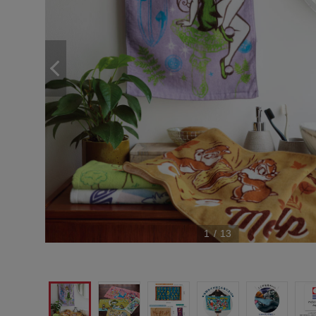
1
/
13