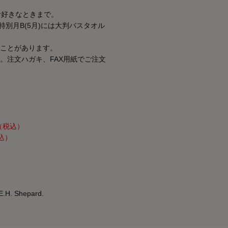
お好きなときまで。
特別月B(5月)には大判バスタオル
ことがあります。
。注文ハガキ、FAX用紙でご注文
0（税込）
込）
E.H. Shepard.