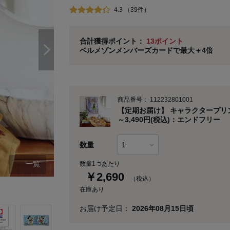
通常商品送料無料 返品引取無料（JCBのみ）
4.3 （39件）
即時入会なら更に500円OFFクーポンプレゼン
ベルメゾン メンバーズカードについて
合計獲得ポイント：
13ポイント
ベルメゾンメンバーズカードで最大＋4倍
※
メンバーズカードの加算ポイントはステージ倍率適
商品番号：
112232801001
【定期お届け】 キャラクタープリン
～3,490円(税込)：エンドフリー
数量
一覧
数量1つあたり
￥
2,690
（税込）
在庫あり
お届け予定日：
2026年08月15日頃