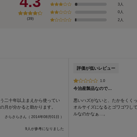
4.3
3人
0人
(39)
2人
評価が低いレビュー
1.0
今治産製品なので…
もう二十年以上まえから使ってい
悪いハズがないと、たかをくくっ
ルの月が分かると助かります。
オルサイズになるとゴワゴワしてい
ルなのかなぁ…。
さらさらさん（ 2014年08月01日 ）
9人が参考になりました