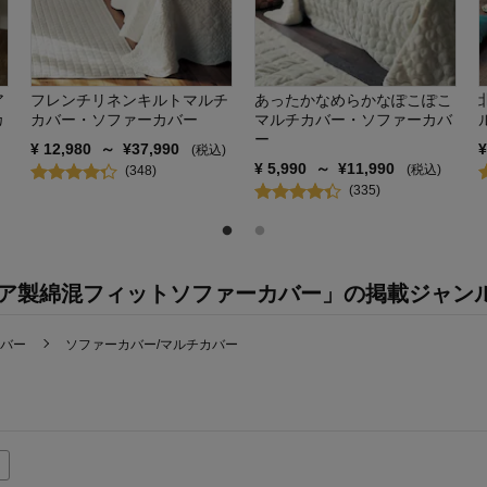
ア
フレンチリネンキルトマルチ
あったかなめらかなぽこぽこ
カ
カバー・ソファーカバー
マルチカバー・ソファーカバ
ー
¥
12,980
～
¥
37,990
(税込)
¥
5,990
～
¥
11,990
(税込)
(
348
)
(
335
)
ア製綿混フィットソファーカバー」の掲載ジャン
カバー
ソファーカバー/マルチカバー