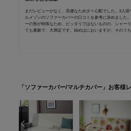
まだレビューがなく、高価なため少々心配でした。3人掛
ルメゾンのソファーカバーの口コミを参考に決めました
ーの形が特殊なため、ピッタリではないものの、シャー
ても素敵で、大満足です。始めはにおいますが、そのう
「ソファーカバー/マルチカバー」お客様
チェッ
ファー