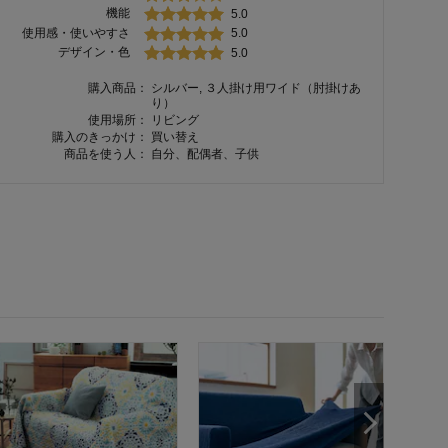
機能
5.0
使用感・使いやすさ
5.0
デザイン・色
5.0
購入商品：
シルバー, ３人掛け用ワイド（肘掛けあ
り）
使用場所：
リビング
購入のきっかけ：
買い替え
商品を使う人：
自分、配偶者、子供
ぴった
混撥水
ー(分