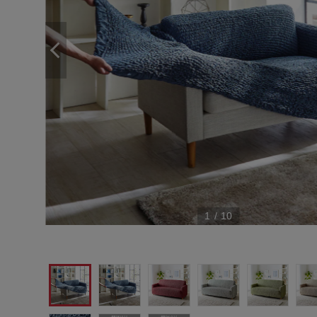
1
/
10