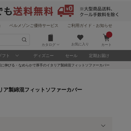
録
ベルメゾンご優待サービス
ご利用ガイド・お知らせ
お気に入り
カタログ
カート
ギフト
ディズニー
セール
定期お届け
横に伸びる・なめらかで厚手のイタリア製綿混フィットソファーカバー
！
リア製綿混フィットソファーカバー
メゾン・ポイントについて
ト