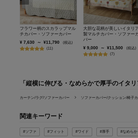
税込)
フラワー柄のスカラップマル
大胆な花柄が美しいイタリ
チカバー・ソファーカバー
製マルチカバー・ソファー
バー
¥
7,630
～
¥
11,790
(税込)
¥
9,000
～
¥
11,500
(税込)
(
11
)
(
7
)
「縦横に伸びる・なめらかで厚手のイタリ
カーテン/ラグ/ソファーカバー
ソファーカバー/クッション/椅子
関連キーワード
#ソファ
#フィット
#ワイド
#厚手
#なめらか