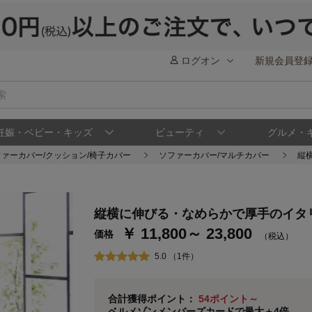
ログオン
新規会員登
妊娠・ベビー・キッズ
ビューティ
グルメ・
ファーカバー/クッション/椅子カバー
ソファーカバー/マルチカバー
縦
ステージが上がれば送料無料・返品引取無料
さらにポイント還元最大16倍！
縦横に伸びる・なめらかで厚手のイタ
￥ 11,800～ 23,800
ベルメゾンご優待サービスについて
ベル
価格
（税込）
通常商品送料無料 返品引取無料（JCBのみ）
5.0 （1件）
即時入会なら更に500円OFFクーポンプレゼン
ベルメゾン メンバーズカードについて
合計獲得ポイント：
54ポイント～
ベルメゾンメンバーズカードで最大＋4倍