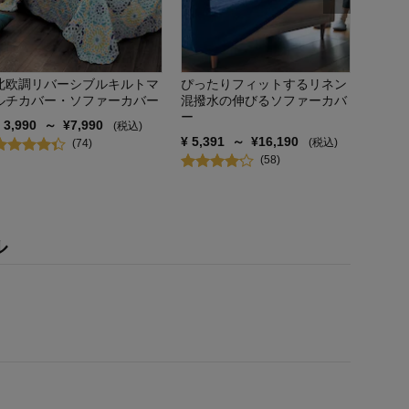
¥
5,84
北欧調リバーシブルキルトマ
ぴったりフィットするリネン
ルチカバー・ソファーカバー
混撥水の伸びるソファーカバ
ー
¥
3,990
～
¥
7,990
(税込)
¥
5,391
～
¥
16,190
(税込)
(
74
)
(
58
)
ル