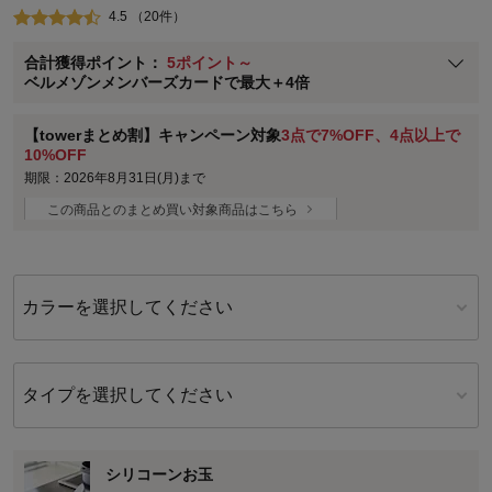
4.5 （20件）
ベルメゾン メンバーズカードについて
合計獲得ポイント：
5ポイント～
※
メンバーズカードの加算ポイントはステージ倍率適用前の基本ポイント
ベルメゾンメンバーズカードで最大＋4倍
に対して適用されます。
【towerまとめ割】キャンペーン対象
3点で7%OFF、4点以上で
10%OFF
期限：2026年8月31日(月)まで
この商品とのまとめ買い対象商品はこちら
カラーを選択してください
タイプを選択してください
シリコーンお玉