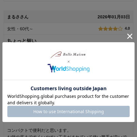
0
人が参考になりました
参考になった
まるささん
2026年01月03日
価格
4.0
女性・60代～
4.0
機能
5.0
使用感・使いやすさ
4.0
ちょっと短い
デザイン・色
5.0
形が丸でなくわずかに角があることで汁物が注ぎやすく、縁が
購入商品：
ホワイト, ミニ
使用場所：
キッチン
薄く軟らかなことからヘラとしても使えます。ブラックカラー
購入のきっかけ：
買い足し、ネットで見つけて
を選んだのはカレーの時に黄色く染まらない様にです。平置き
商品を使う人：
自分
した際に汁が付かない様に突起があり考えられています。とて
続きを読む
も良い商品だと思いますが、ひとつ難点をあげるなら柄が短い
ことでしょうか。
購入者さん
2025年12月31日
1
人が参考になりました
参考になった
女性・40代
5.0
価格
4.0
機能
4.0
使用感・使いやすさ
4.0
コンパクトで便利だと思います。
デザイン・色
5.0
お鍋の底まですくいやすい工夫がされていて使い勝手が良いで