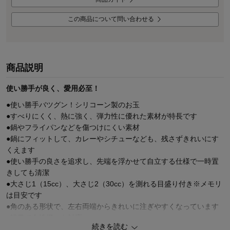
この商品について問い合わせる
商品説明
使い勝手が良く、愛用必至！
●使い勝手バツグン！シリコーン製のお玉
●すべりにくく、熱に強く、弾力性に優れた素材が特長です
●鍋やフライパンなどを傷つけにくい素材
●鍋にフィットして、カレーやシチューなども、残さずきれいにす
くえます
●使い勝手の良さを追求し、先端を浮かせて自立する仕様で一時置
きしても清潔
●大さじ1（15cc）、大さじ2（30cc）を測れる目盛り付き※メモリ
は目安です
●角のある形状で、左右両端からきれいに注ぎやすくなっています
●軽量で食洗機にも対応
続きを読む