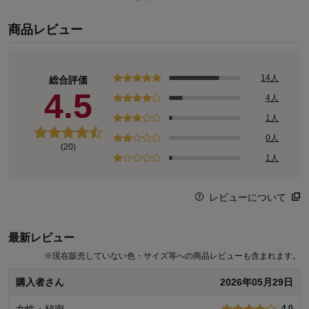
【タワー／ＴＯＷＥＲ】
商品レビュー
タワーは、「暮らしをもっとスタイリッシュに」をコンセプトとし
たブランド
タワーを販売する山崎実業（ヤマザキジツギョウ）は大正初期に創
業した歴史のあるインテリア雑貨メーカーです
14人
総合評価
主な素材はスチールを使っており、キッチン用品やバス用品、収
4.5
4人
納、インテリア用品などを展開
1人
モダン、スタイリッシュ、シンプルにデザインされながら、機能性
にもこだわった使い勝手のよいアイテムは、様々なシーンに違和感
0人
(20)
なく使用できる人気のブランドです
1人
レビューについて
最新レビュー
※
現在販売していない色・サイズ等への商品レビューも含まれます。
購入者さん
2026年05月29日
女性・秘密
4.0