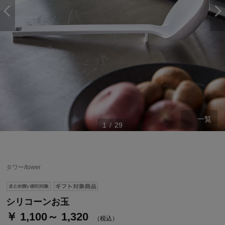
一覧
1
/
29
ステージが上がれば送料無料・返品引取無料！
さらにポイント還元最大16倍！
タワー/tower
ベルメゾンご優待サービスについて
ベルメゾン・ポイントについて
シリコーンお玉
￥ 1,100～ 1,320
通常商品送料無料 返品引取無料（JCBのみ）
（税込）
即時入会なら更に500円OFFクーポンプレゼント