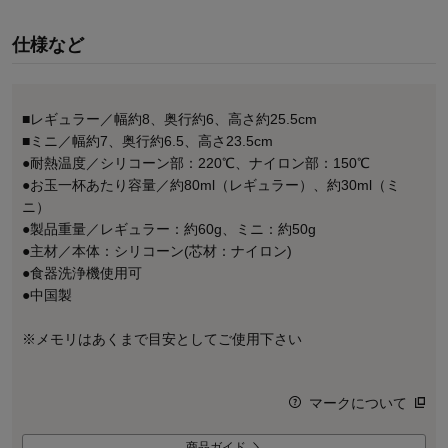
仕様など
■レギュラー／幅約8、奥行約6、高さ約25.5cm
■ミニ／幅約7、奥行約6.5、高さ23.5cm
●耐熱温度／シリコーン部：220℃、ナイロン部：150℃
●お玉一杯あたり容量／約80ml（レギュラー）、約30ml（ミ
ニ）
●製品重量／レギュラー：約60g、ミニ：約50g
●主材／本体：シリコーン(芯材：ナイロン)
●食器洗浄機使用可
●中国製
※メモリはあくまで目安としてご使用下さい
マークについて
商品ガイド