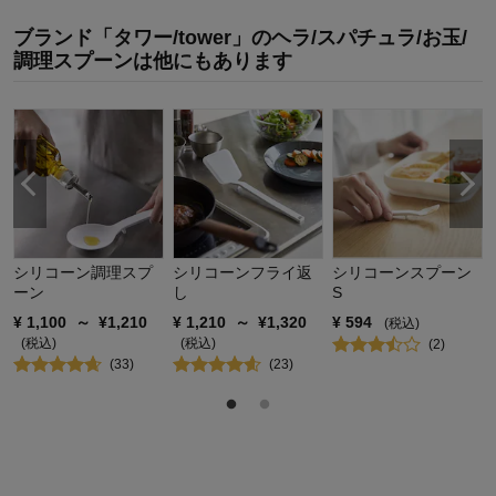
使用感・使いやすさ
5.0
ブランド「タワー/tower」のヘラ/スパチュラ/お玉/
デザイン・色
5.0
調理スプーンは他にもあります
購入商品：
ブラック, レギュラー
使用場所：
キッチン
購入のきっかけ：
買い替え
商品を使う人：
自分
シリコーン調理スプ
シリコーンフライ返
シリコーンスプーン
ーン
し
S
¥
1,100
～
¥
1,210
¥
1,210
～
¥
1,320
¥
594
(税込)
(税込)
(税込)
(
2
)
(
33
)
(
23
)