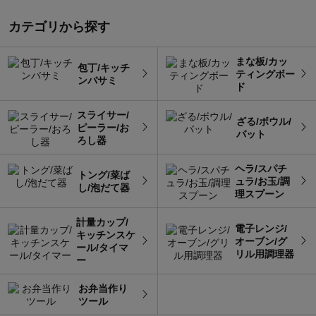
カテゴリから探す
まな板/カッ
包丁/キッチ
ティングボー
ンバサミ
ド
スライサー/
ざる/ボウル/
ピーラー/お
バット
ろし器
ヘラ/スパチ
トング/菜ば
ュラ/お玉/調
し/泡だて器
理スプーン
計量カップ/
電子レンジ/
キッチンスケ
オーブン/グ
ール/タイマ
リル用調理器
ー
お弁当作り
ツール