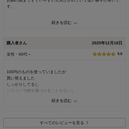
購入商品：
ブラック, レギュラー
す。
使用場所：
キッチン
購入のきっかけ：
買い足し、ネットで見つけて
1
人が参考になりました
参考になった
商品を使う人：
自分、配偶者、子供
続きを読む
価格
5.0
機能
5.0
購入者さん
2025年12月18日
使用感・使いやすさ
5.0
デザイン・色
5.0
女性・60代～
5.0
購入商品：
ホワイト, ミニ
使用場所：
キッチン
購入のきっかけ：
買い足し
100均のものを使っていましたが
商品を使う人：
自分、配偶者、子供
買い替えました
しっかりしてるし
シリコンで鍋を傷つけることもないし
長く使えると思います
続きを読む
0
人が参考になりました
参考になった
すべてのレビューを見る
価格
4.0
機能
5.0