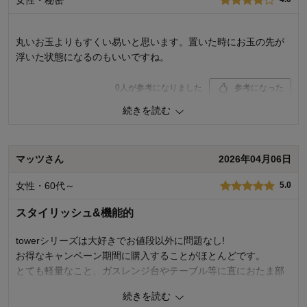
丸いお玉よりもすくい易いと思います。置いた時にお玉の先が
浮いた状態になるのもいいですね。
0
人が参考になりました
参考になった
続きを読む
価格
4.0
機能
4.0
使用感・使いやすさ
4.0
デザイン・色
4.0
マッツさん
2026年04月06日
購入商品：
ブラック, レギュラー
女性・60代～
5.0
スタイリッシュ&機能的
towerシリーズは大好きでお値段以外に問題なし!
お得なキャンペーン期間に購入することがほとんどです。
とても軽量なこと、ガスレンジ台やテーブル等に直におたま部
分が触れない設計はグッドです！
続きを読む
今度は大きいサイズも購入します。