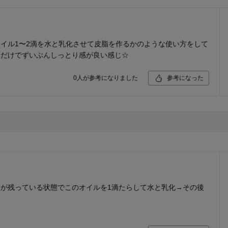
イル1〜2滴を水と乳化させて皮脂を作るかのような使い方をして
むだけでずいぶんしっとり感が良い感じ☆
0
人が参考になりました
参考になった
が残っている状態でこのオイルを1滴たらして水と乳化→その後