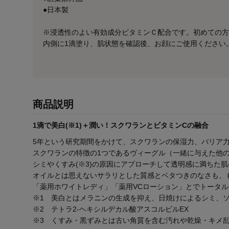
●日本製
※浸透性のよい有効成分ビタミンＣ配合です。初めての方
内側に1滴塗り、肌状態を確認後、お顔にご使用ください
商品説明
1滴で美白(※1)＋潤い！スクワランとビタミンCの融合
5年という研究期間をかけて、スクワランの保湿力、バリア力
スクワランの特徴の1つであるヴィーグル（一緒に与えた他
シミやくすみ(※3)の原因にアプローチして透明感に満ちた
オイルとは思えないサラリとした質感とベタつきのなさも、
「薬用ホワイトレディ」「薬用VCローション」とでトータル
※1 美白とはメラニンの生成を抑え、日焼けによるシミ、
※2 テトラ2-ヘキシルデカル酸アスコルビルEX
※3 くすみ・黒ずみとは古い角質を含む汚れや乾燥・キメ