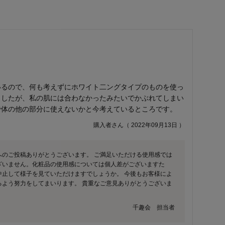
いるので、何も考えずにホワイト二ングタイプのものを使っ
ましたが、私の肌には合わなかったみたいでかぶれてしまい
で体の他の部分に使えないかと今考えているところです。
購入者さん（ 2022年09月13日 ）
へのご投稿ありがとうございます。 ご満足いただける使用感では
ざいません。化粧品の使用感については個人差がございますた
中止して様子を見ていただけますでしょうか。 今後もお客様によ
るよう努力をしてまいります。 貴重なご意見ありがとうございま
千趣会 担当者