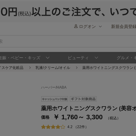
ログオン
新規会員登
妊娠・ベビー・キッズ
ビューティ
グルメ・
イスケア化粧品
乳液/クリーム/オイル
薬用ホワイトニングスクワラン (
ハーバー/HABA
薬用ホワイトニングスクワラン (美容オ
￥ 1,760～ 3,300
価格
（税込）
4.2 （22件）