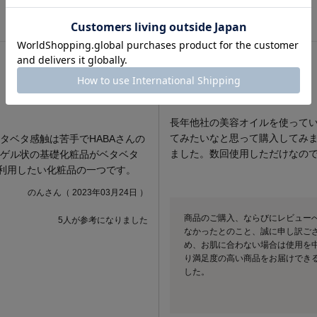
評価が低いレビュー
1.0
長年他社の美容オイルを使って
てみたいなと思って購入してみ
タベタ感触は苦手でHABAさんの
ました。数回使用しただけなの
。ゲル状の基礎化粧品がベタベタ
利用したい化粧品の一つです。
のんさん（ 2023年03月24日 ）
商品のご購入、ならびにレビュー
5人が参考になりました
なかったとのこと、誠に申し訳ご
め、お肌に合わない場合は使用を
り満足度の高い商品をお届けでき
した。