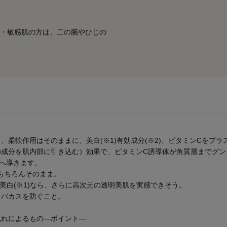
・敏感肌の方は、二の腕やひじの
。
、柔軟作用はそのままに、美白(※1)有効成分(※2)、ビタミンCをプ
の成分を肌内部に引き込む）効果で、ビタミンC誘導体が角質層までグン
肌へ導きます。
もちろんそのまま。
美白(※1)なら、さらに高次元の透明美肌を実感できそう。
ソバカスを防ぐこと。
乱れによるもの―ポイント―