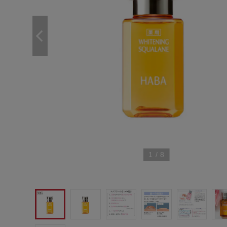
1
/
8