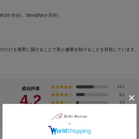
3か月分)、30ml(約6か月分)
ものだけを着実に届けることで美と健康を助けることを目指しています。
12人
総合評価
4.2
6人
2人
0人
(22)
2人