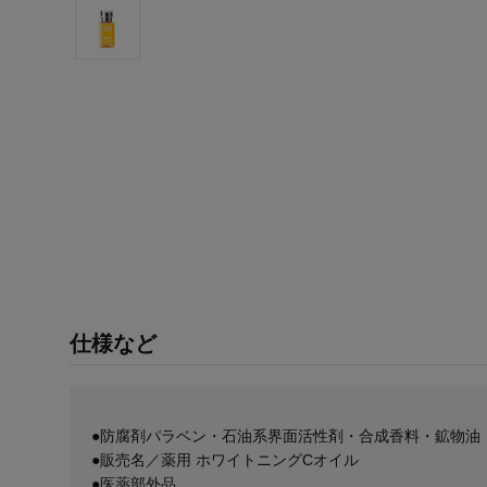
仕様など
●防腐剤パラベン・石油系界面活性剤・合成香料・鉱物油
●販売名／薬用 ホワイトニングCオイル
●医薬部外品